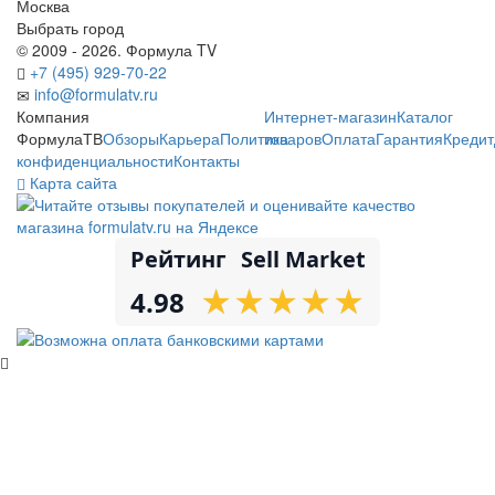
Москва
Выбрать город
© 2009 - 2026. Формула TV
+7 (495) 929-70-22
info@formulatv.ru
Компания
Интернет-магазин
Каталог
ФормулаТВ
Обзоры
Карьера
Политика
товаров
Оплата
Гарантия
Кредит
конфиденциальности
Контакты
Карта сайта
Рейтинг
Sell Market
★
★
★
★
★
★
★
★
★
★
4.98