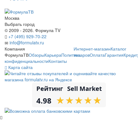
Москва
Выбрать город
© 2009 - 2026. Формула TV
+7 (495) 929-70-22
info@formulatv.ru
Компания
Интернет-магазин
Каталог
ФормулаТВ
Обзоры
Карьера
Политика
товаров
Оплата
Гарантия
Кредит
конфиденциальности
Контакты
Карта сайта
Рейтинг
Sell Market
★
★
★
★
★
★
★
★
★
★
4.98