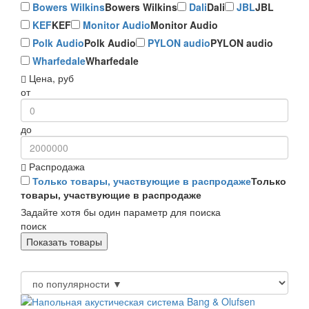
Bowers Wilkins
Bowers Wilkins
Dali
Dali
JBL
JBL
KEF
KEF
Monitor Audio
Monitor Audio
Polk Audio
Polk Audio
PYLON audio
PYLON audio
Wharfedale
Wharfedale
Цена, руб
от
до
Распродажа
Только товары, участвующие в распродаже
Только
товары, участвующие в распродаже
Задайте хотя бы один параметр для поиска
поиск