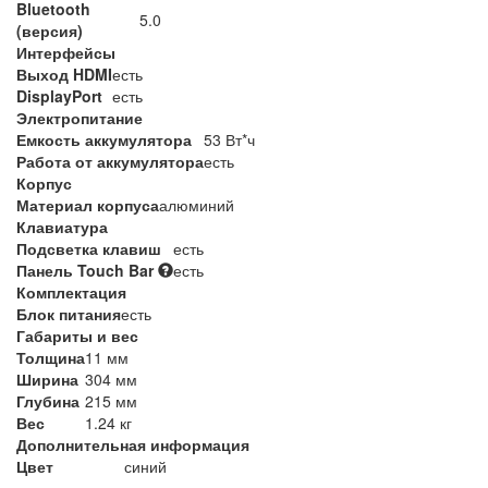
Bluetooth
5.0
(версия)
Интерфейсы
Выход HDMI
есть
DisplayPort
есть
Электропитание
Емкость аккумулятора
53 Вт*ч
Работа от аккумулятора
есть
Корпус
Материал корпуса
алюминий
Клавиатура
Подсветка клавиш
есть
Панель Touch Bar
есть
Комплектация
Блок питания
есть
Габариты и вес
Толщина
11 мм
Ширина
304 мм
Глубина
215 мм
Вес
1.24 кг
Дополнительная информация
Цвет
синий