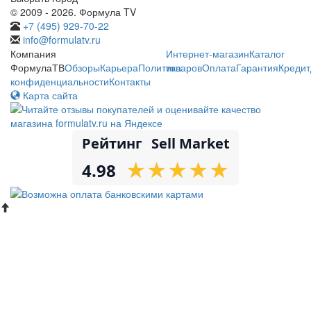
© 2009 - 2026. Формула TV
+7 (495) 929-70-22
info@formulatv.ru
Компания
Интернет-магазин
Каталог
ФормулаТВ
Обзоры
Карьера
Политика
товаров
Оплата
Гарантия
Кредит
конфиденциальности
Контакты
Карта сайта
Рейтинг
Sell Market
★
★
★
★
★
★
★
★
★
★
4.98