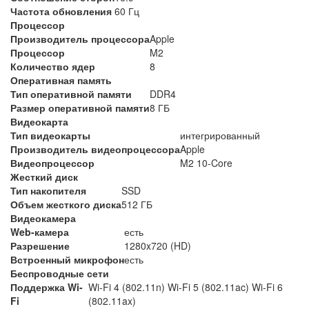
Частота обновления
60 Гц
Процессор
Производитель процессора
Apple
Процессор
M2
Количество ядер
8
Оперативная память
Тип оперативной памяти
DDR4
Размер оперативной памяти
8 ГБ
Видеокарта
Тип видеокарты
интегрированный
Производитель видеопроцессора
Apple
Видеопроцессор
M2 10-Core
Жесткий диск
Тип накопителя
SSD
Объем жесткого диска
512 ГБ
Видеокамера
Web-камера
есть
Разрешение
1280x720 (HD)
Встроенный микрофон
есть
Беспроводные сети
Поддержка Wi-
Wi-Fi 4 (802.11n) Wi-Fi 5 (802.11ac) Wi-Fi 6
Fi
(802.11ax)