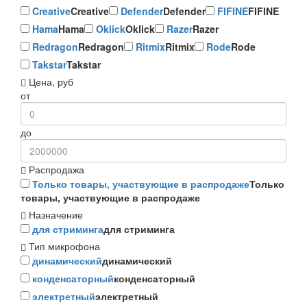
Creative
Creative
Defender
Defender
FIFINE
FIFINE
Hama
Hama
Oklick
Oklick
Razer
Razer
Redragon
Redragon
Ritmix
Ritmix
Rode
Rode
Takstar
Takstar
Цена, руб
от
до
Распродажа
Только товары, участвующие в распродаже
Только
товары, участвующие в распродаже
Назначение
для стриминга
для стриминга
Тип микрофона
динамический
динамический
конденсаторный
конденсаторный
электретный
электретный