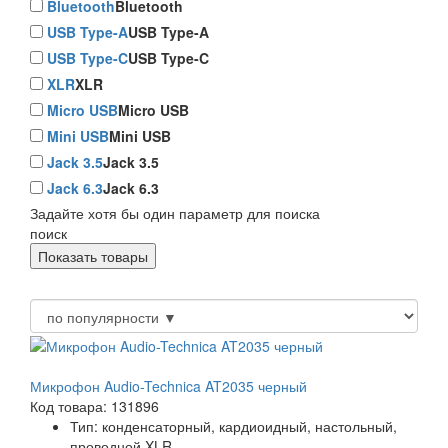
Bluetooth
Bluetooth
USB Type-A
USB Type-A
USB Type-C
USB Type-C
XLR
XLR
Micro USB
Micro USB
Mini USB
Mini USB
Jack 3.5
Jack 3.5
Jack 6.3
Jack 6.3
Задайте хотя бы один параметр для поиска
поиск
Микрофон Audio-Technica AT2035 черный
Код товара: 131896
Тип:
конденсаторный, кардиоидный, настольный,
проводной XLR,