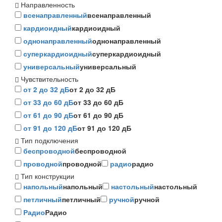
Направленность
всенаправленный
всенаправленный
кардиоидный
кардиоидный
однонаправленный
однонаправленный
суперкардиоидный
суперкардиоидный
универсальный
универсальный
Чувствительность
от 2 до 32 дБ
от 2 до 32 дБ
от 33 до 60 дБ
от 33 до 60 дБ
от 61 до 90 дБ
от 61 до 90 дБ
от 91 до 120 дБ
от 91 до 120 дБ
Тип подключения
беспроводной
беспроводной
проводной
проводной
радио
радио
Тип конструкции
напольный
напольный
настольный
настольный
петличный
петличный
ручной
ручной
Радио
Радио