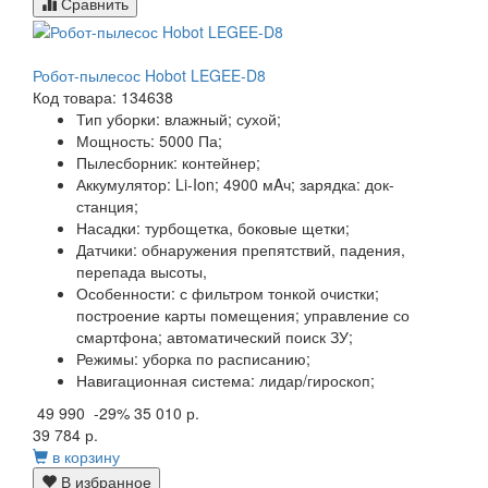
Сравнить
Робот-пылесос Hobot LEGEE-D8
Код товара: 134638
Тип уборки:
влажный; сухой;
Мощность:
5000 Па;
Пылесборник:
контейнер;
Аккумулятор:
Li-Ion; 4900 мAч; зарядка: док-
станция;
Насадки:
турбощетка, боковые щетки;
Датчики:
обнаружения препятствий, падения,
перепада высоты,
Особенности:
с фильтром тонкой очистки;
построение карты помещения; управление со
смартфона; автоматический поиск ЗУ;
Режимы:
уборка по расписанию;
Навигационная система:
лидар/гироскоп;
49 990
-29%
35 010 р.
39 784 р.
в корзину
В избранное