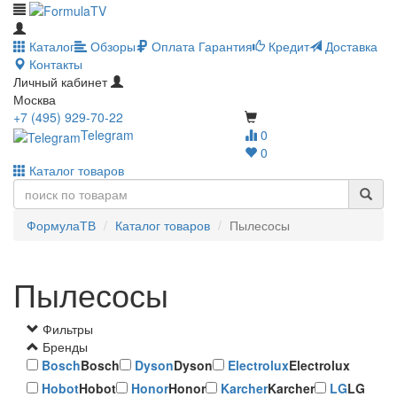
Каталог
Обзоры
Оплата
Гарантия
Кредит
Доставка
Контакты
Личный кабинет
Москва
+7 (495) 929-70-22
Telegram
0
0
Каталог товаров
ФормулаТВ
Каталог товаров
Пылесосы
Пылесосы
Фильтры
Бренды
Bosch
Bosch
Dyson
Dyson
Electrolux
Electrolux
Hobot
Hobot
Honor
Honor
Karcher
Karcher
LG
LG