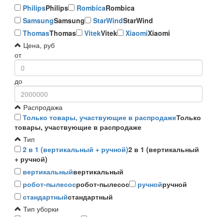
Philips
Philips
Rombica
Rombica
Samsung
Samsung
StarWind
StarWind
Thomas
Thomas
Vitek
Vitek
Xiaomi
Xiaomi
Цена, руб
от
до
Распродажа
Только товары, участвующие в распродаже
Только
товары, участвующие в распродаже
Тип
2 в 1 (вертикальный + ручной)
2 в 1 (вертикальный
+ ручной)
вертикальный
вертикальный
робот-пылесос
робот-пылесос
ручной
ручной
стандартный
стандартный
Тип уборки