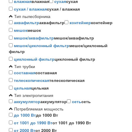
влажная
влажная
сухая
сухая
сухая / влажная
сухая / влажная
Тип пылесборника
аквафильтр
аквафильтр
контейнер
контейнер
мешок
мешок
мешок/аквафильтр
мешок/аквафильтр
мешок/циклонный фильтр
мешок/циклонный
фильтр
циклонный фильтр
циклонный фильтр
Тип трубки
составная
составная
телескопическая
телескопическая
цельная
цельная
Тип электропитания
аккумулятор
аккумулятор
сеть
сеть
Потребляемая мощность
до 1000 Вт
до 1000 Вт
от 1001 до 1990 Вт
от 1001 до 1990 Вт
от 2000 Вт
от 2000 Вт