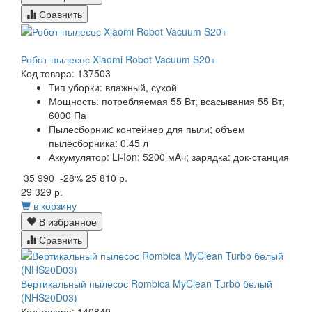
Сравнить
Робот-пылесос Xiaomi Robot Vacuum S20+
Код товара: 137503
Тип уборки:
влажный, сухой
Мощность:
потребляемая 55 Вт; всасывания 55 Вт;
6000 Па
Пылесборник:
контейнер для пыли; объем
пылесборника: 0.45 л
Аккумулятор:
Li-Ion; 5200 мAч; зарядка: док-станция
35 990
-28%
25 810 р.
29 329 р.
в корзину
В избранное
Сравнить
Вертикальный пылесос Rombica MyClean Turbo белый
(NHS20D03)
Код товара: 140840