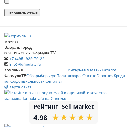
файлы
Москва
Выбрать город
© 2009 - 2026. Формула TV
+7 (495) 929-70-22
info@formulatv.ru
Компания
Интернет-магазин
Каталог
ФормулаТВ
Обзоры
Карьера
Политика
товаров
Оплата
Гарантия
Кредит
конфиденциальности
Контакты
Карта сайта
Рейтинг
Sell Market
★
★
★
★
★
★
★
★
★
★
4.98