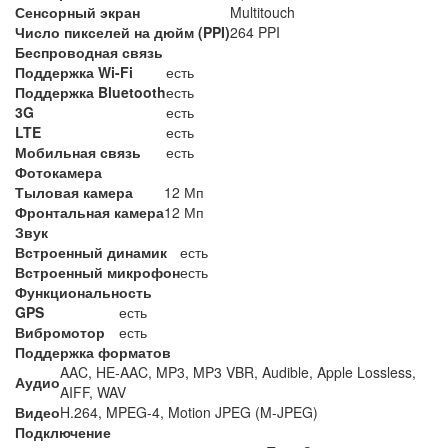
Сенсорный экран
Multitouch
Число пикселей на дюйм (PPI)
264 PPI
Беспроводная связь
Поддержка Wi-Fi
есть
Поддержка Bluetooth
есть
3G
есть
LTE
есть
Мобильная связь
есть
Фотокамера
Тыловая камера
12 Мп
Фронтальная камера
12 Мп
Звук
Встроенный динамик
есть
Встроенный микрофон
есть
Функциональность
GPS
есть
Вибромотор
есть
Поддержка форматов
AAC, HE-AAC, MP3, MP3 VBR, Audible, Apple Lossless,
Аудио
AIFF, WAV
Видео
H.264, MPEG-4, Motion JPEG (M-JPEG)
Подключение