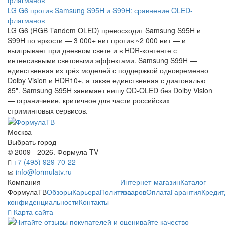
LG G6 против Samsung S95H и S99H: сравнение OLED-
флагманов
LG G6 (RGB Tandem OLED) превосходит Samsung S95H и
S99H по яркости — 3 000+ нит против ~2 000 нит — и
выигрывает при дневном свете и в HDR-контенте с
интенсивными световыми эффектами. Samsung S99H —
единственная из трёх моделей с поддержкой одновременно
Dolby Vision и HDR10+, а также единственная с диагональю
85". Samsung S95H занимает нишу QD-OLED без Dolby Vision
— ограничение, критичное для части российских
стриминговых сервисов.
Москва
Выбрать город
© 2009 - 2026. Формула TV
+7 (495) 929-70-22
info@formulatv.ru
Компания
Интернет-магазин
Каталог
ФормулаТВ
Обзоры
Карьера
Политика
товаров
Оплата
Гарантия
Кредит
конфиденциальности
Контакты
Карта сайта