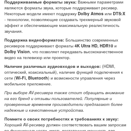
Поддерживаемые форматы звука:
Важными параметрами
являются форматы звука, которые поддерживает ресивер.
Некоторые модели имеют поддержку
Dolby Atmos
или
DTS:X
- технологии, позволяющие создавать трехмерный звуковой
эффект и обеспечивающие максимальную реалистичность
звучания.
Поддержка видеоформатов:
Большинство современных
ресиверов поддерживают форматы
4K Ultra HD, HDR10
и
Dolby Vision
, что позволяет передавать высококачественное
видео на телевизор или проектор.
Наличие различных аудиовходов и выходов:
(HDMI,
оптический, коаксиальный), наличие функций подключения к
сети (
Wi-Fi, Bluetooth
) и возможности управления через
мобильное приложение.
При выборе AV-ресивера также стоит обращать внимание
на его бренд и отзывы пользователей. Популярные и
проверенные временем производители предлагают более
надежные и качественные устройства.
Помните о своих потребностях и требованиях к звуку:
Хороший AV-ресивер должен соответствовать вашим запросам
по функциональности, иметь достаточную мощность для