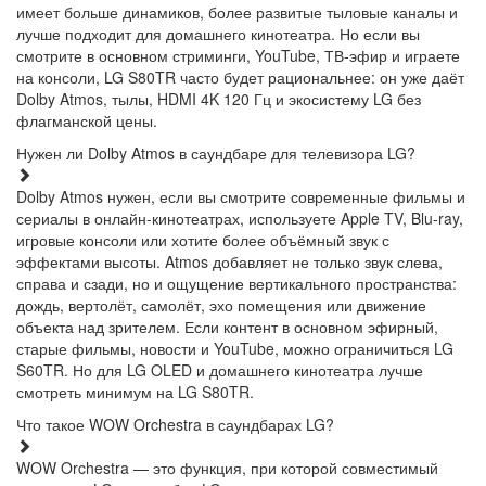
имеет больше динамиков, более развитые тыловые каналы и
лучше подходит для домашнего кинотеатра. Но если вы
смотрите в основном стриминги, YouTube, ТВ-эфир и играете
на консоли, LG S80TR часто будет рациональнее: он уже даёт
Dolby Atmos, тылы, HDMI 4K 120 Гц и экосистему LG без
флагманской цены.
Нужен ли Dolby Atmos в саундбаре для телевизора LG?
Dolby Atmos нужен, если вы смотрите современные фильмы и
сериалы в онлайн-кинотеатрах, используете Apple TV, Blu-ray,
игровые консоли или хотите более объёмный звук с
эффектами высоты. Atmos добавляет не только звук слева,
справа и сзади, но и ощущение вертикального пространства:
дождь, вертолёт, самолёт, эхо помещения или движение
объекта над зрителем. Если контент в основном эфирный,
старые фильмы, новости и YouTube, можно ограничиться LG
S60TR. Но для LG OLED и домашнего кинотеатра лучше
смотреть минимум на LG S80TR.
Что такое WOW Orchestra в саундбарах LG?
WOW Orchestra — это функция, при которой совместимый