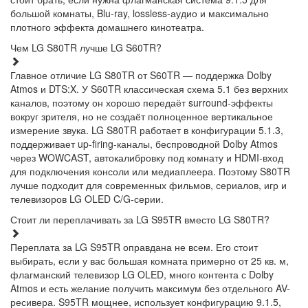
большой комнаты, Blu-ray, lossless-аудио и максимально
плотного эффекта домашнего кинотеатра.
Чем LG S80TR лучше LG S60TR?
Главное отличие LG S80TR от S60TR — поддержка Dolby
Atmos и DTS:X. У S60TR классическая схема 5.1 без верхних
каналов, поэтому он хорошо передаёт surround-эффекты
вокруг зрителя, но не создаёт полноценное вертикальное
измерение звука. LG S80TR работает в конфигурации 5.1.3,
поддерживает up-firing-каналы, беспроводной Dolby Atmos
через WOWCAST, автокалибровку под комнату и HDMI-вход
для подключения консоли или медиаплеера. Поэтому S80TR
лучше подходит для современных фильмов, сериалов, игр и
телевизоров LG OLED C/G-серии.
Стоит ли переплачивать за LG S95TR вместо LG S80TR?
Переплата за LG S95TR оправдана не всем. Его стоит
выбирать, если у вас большая комната примерно от 25 кв. м,
флагманский телевизор LG OLED, много контента с Dolby
Atmos и есть желание получить максимум без отдельного AV-
ресивера. S95TR мощнее, использует конфигурацию 9.1.5,