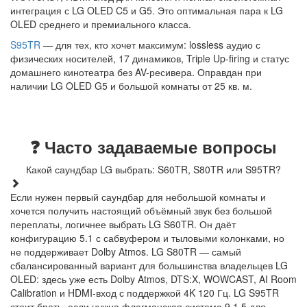
интеграция с LG OLED C5 и G5. Это оптимальная пара к LG
OLED среднего и премиального класса.
S95TR
— для тех, кто хочет максимум: lossless аудио с
физических носителей, 17 динамиков, Triple Up-firing и статус
домашнего кинотеатра без AV-ресивера. Оправдан при
наличии LG OLED G5 и большой комнаты от 25 кв. м.
❓ Часто задаваемые вопросы
Какой саундбар LG выбрать: S60TR, S80TR или S95TR?
Если нужен первый саундбар для небольшой комнаты и
хочется получить настоящий объёмный звук без большой
переплаты, логичнее выбрать LG S60TR. Он даёт
конфигурацию 5.1 с сабвуфером и тыловыми колонками, но
не поддерживает Dolby Atmos. LG S80TR — самый
сбалансированный вариант для большинства владельцев LG
OLED: здесь уже есть Dolby Atmos, DTS:X, WOWCAST, AI Room
Calibration и HDMI-вход с поддержкой 4K 120 Гц. LG S95TR
стоит брать, если нужна флагманская система 9.1.5 для