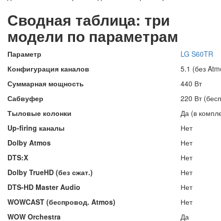
Сводная таблица: три
модели по параметрам
Параметр
LG S60TR
Конфигурация каналов
5.1 (без Atm
Суммарная мощность
440 Вт
Сабвуфер
220 Вт (бес
Тыловые колонки
Да (в компл
Up-firing каналы
Нет
Dolby Atmos
Нет
DTS:X
Нет
Dolby TrueHD (без сжат.)
Нет
DTS-HD Master Audio
Нет
WOWCAST (беспровод. Atmos)
Нет
WOW Orchestra
Да