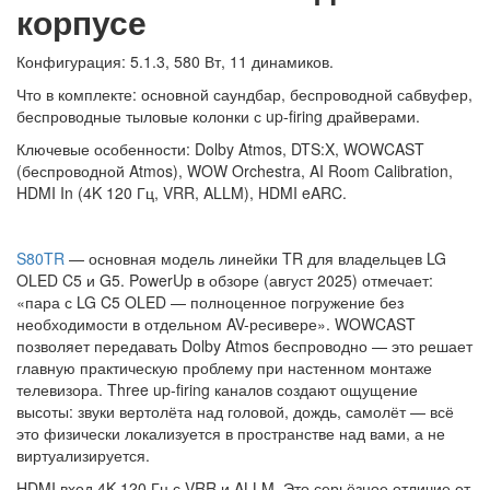
корпусе
Конфигурация: 5.1.3, 580 Вт, 11 динамиков.
Что в комплекте: основной саундбар, беспроводной сабвуфер,
беспроводные тыловые колонки с up-firing драйверами.
Ключевые особенности: Dolby Atmos, DTS:X, WOWCAST
(беспроводной Atmos), WOW Orchestra, AI Room Calibration,
HDMI In (4K 120 Гц, VRR, ALLM), HDMI eARC.
S80TR
— основная модель линейки TR для владельцев LG
OLED C5 и G5. PowerUp в обзоре (август 2025) отмечает:
«пара с LG C5 OLED — полноценное погружение без
необходимости в отдельном AV-ресивере». WOWCAST
позволяет передавать Dolby Atmos беспроводно — это решает
главную практическую проблему при настенном монтаже
телевизора. Three up-firing каналов создают ощущение
высоты: звуки вертолёта над головой, дождь, самолёт — всё
это физически локализуется в пространстве над вами, а не
виртуализируется.
HDMI вход 4K 120 Гц с VRR и ALLM. Это серьёзное отличие от