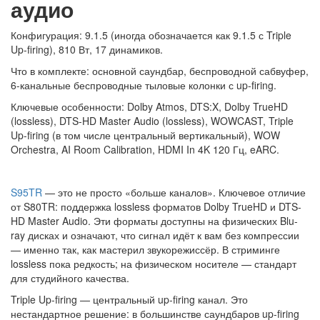
аудио
Конфигурация: 9.1.5 (иногда обозначается как 9.1.5 с Triple
Up-firing), 810 Вт, 17 динамиков.
Что в комплекте: основной саундбар, беспроводной сабвуфер,
6-канальные беспроводные тыловые колонки с up-firing.
Ключевые особенности: Dolby Atmos, DTS:X, Dolby TrueHD
(lossless), DTS-HD Master Audio (lossless), WOWCAST, Triple
Up-firing (в том числе центральный вертикальный), WOW
Orchestra, AI Room Calibration, HDMI In 4K 120 Гц, eARC.
S95TR
— это не просто «больше каналов». Ключевое отличие
от S80TR: поддержка lossless форматов Dolby TrueHD и DTS-
HD Master Audio. Эти форматы доступны на физических Blu-
ray дисках и означают, что сигнал идёт к вам без компрессии
— именно так, как мастерил звукорежиссёр. В стриминге
lossless пока редкость; на физическом носителе — стандарт
для студийного качества.
Triple Up-firing — центральный up-firing канал. Это
нестандартное решение: в большинстве саундбаров up-firing