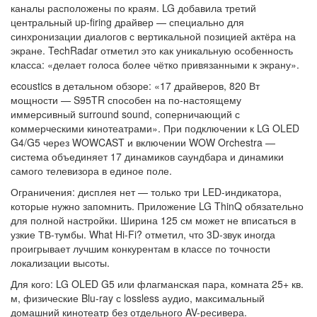
каналы расположены по краям. LG добавила третий
центральный up-firing драйвер — специально для
синхронизации диалогов с вертикальной позицией актёра на
экране. TechRadar отметил это как уникальную особенность
класса: «делает голоса более чётко привязанными к экрану».
ecoustics в детальном обзоре: «17 драйверов, 820 Вт
мощности — S95TR способен на по-настоящему
иммерсивный surround sound, соперничающий с
коммерческими кинотеатрами». При подключении к LG OLED
G4/G5 через WOWCAST и включении WOW Orchestra —
система объединяет 17 динамиков саундбара и динамики
самого телевизора в единое поле.
Ограничения: дисплея нет — только три LED-индикатора,
которые нужно запомнить. Приложение LG ThinQ обязательно
для полной настройки. Ширина 125 см может не вписаться в
узкие ТВ-тумбы. What Hi-Fi? отметил, что 3D-звук иногда
проигрывает лучшим конкурентам в классе по точности
локализации высоты.
Для кого: LG OLED G5 или флагманская пара, комната 25+ кв.
м, физические Blu-ray с lossless аудио, максимальный
домашний кинотеатр без отдельного AV-ресивера.