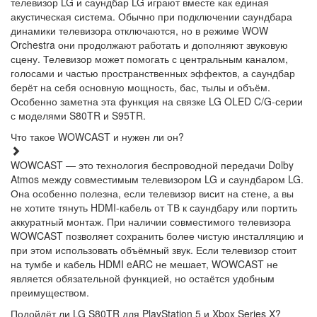
телевизор LG и саундбар LG играют вместе как единая
акустическая система. Обычно при подключении саундбара
динамики телевизора отключаются, но в режиме WOW
Orchestra они продолжают работать и дополняют звуковую
сцену. Телевизор может помогать с центральным каналом,
голосами и частью пространственных эффектов, а саундбар
берёт на себя основную мощность, бас, тылы и объём.
Особенно заметна эта функция на связке LG OLED C/G-серии
с моделями S80TR и S95TR.
Что такое WOWCAST и нужен ли он?
WOWCAST — это технология беспроводной передачи Dolby
Atmos между совместимым телевизором LG и саундбаром LG.
Она особенно полезна, если телевизор висит на стене, а вы
не хотите тянуть HDMI-кабель от ТВ к саундбару или портить
аккуратный монтаж. При наличии совместимого телевизора
WOWCAST позволяет сохранить более чистую инсталляцию и
при этом использовать объёмный звук. Если телевизор стоит
на тумбе и кабель HDMI eARC не мешает, WOWCAST не
является обязательной функцией, но остаётся удобным
преимуществом.
Подойдёт ли LG S80TR для PlayStation 5 и Xbox Series X?