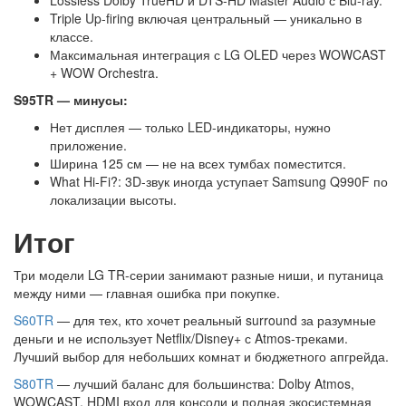
Triple Up-firing включая центральный — уникально в
классе.
Максимальная интеграция с LG OLED через WOWCAST
+ WOW Orchestra.
S95TR — минусы:
Нет дисплея — только LED-индикаторы, нужно
приложение.
Ширина 125 см — не на всех тумбах поместится.
What Hi-Fi?: 3D-звук иногда уступает Samsung Q990F по
локализации высоты.
Итог
Три модели LG TR-серии занимают разные ниши, и путаница
между ними — главная ошибка при покупке.
S60TR
— для тех, кто хочет реальный surround за разумные
деньги и не использует Netflix/Disney+ с Atmos-треками.
Лучший выбор для небольших комнат и бюджетного апгрейда.
S80TR
— лучший баланс для большинства: Dolby Atmos,
WOWCAST, HDMI вход для консоли и полная экосистемная