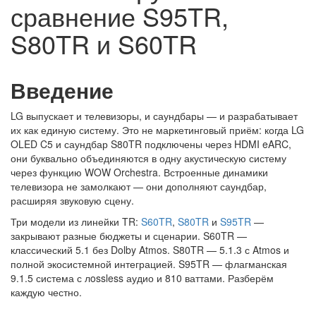
сравнение S95TR,
S80TR и S60TR
Введение
LG выпускает и телевизоры, и саундбары — и разрабатывает
их как единую систему. Это не маркетинговый приём: когда LG
OLED C5 и саундбар S80TR подключены через HDMI eARC,
они буквально объединяются в одну акустическую систему
через функцию WOW Orchestra. Встроенные динамики
телевизора не замолкают — они дополняют саундбар,
расширяя звуковую сцену.
Три модели из линейки TR:
S60TR
,
S80TR
и
S95TR
—
закрывают разные бюджеты и сценарии. S60TR —
классический 5.1 без Dolby Atmos. S80TR — 5.1.3 с Atmos и
полной экосистемной интеграцией. S95TR — флагманская
9.1.5 система с лossless аудио и 810 ваттами. Разберём
каждую честно.