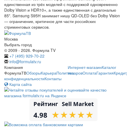
единственная из трёх моделей с поддержкой одновременно
Dolby Vision и HDR10+, а также единственная с диагональю
85". Samsung S95H занимает нишу QD-OLED без Dolby Vision
— ограничение, критичное для части российских
стриминговых сервисов.
Москва
Выбрать город
© 2009 - 2026. Формула TV
+7 (495) 929-70-22
info@formulatv.ru
Компания
Интернет-магазин
Каталог
ФормулаТВ
Обзоры
Карьера
Политика
товаров
Оплата
Гарантия
Кредит
конфиденциальности
Контакты
Карта сайта
Рейтинг
Sell Market
★
★
★
★
★
★
★
★
★
★
4.98