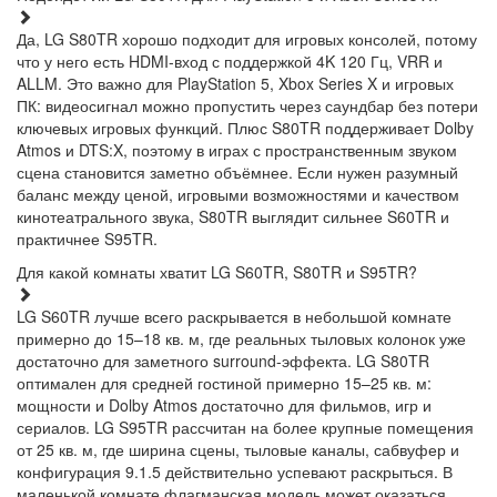
Да, LG S80TR хорошо подходит для игровых консолей, потому
что у него есть HDMI-вход с поддержкой 4K 120 Гц, VRR и
ALLM. Это важно для PlayStation 5, Xbox Series X и игровых
ПК: видеосигнал можно пропустить через саундбар без потери
ключевых игровых функций. Плюс S80TR поддерживает Dolby
Atmos и DTS:X, поэтому в играх с пространственным звуком
сцена становится заметно объёмнее. Если нужен разумный
баланс между ценой, игровыми возможностями и качеством
кинотеатрального звука, S80TR выглядит сильнее S60TR и
практичнее S95TR.
Для какой комнаты хватит LG S60TR, S80TR и S95TR?
LG S60TR лучше всего раскрывается в небольшой комнате
примерно до 15–18 кв. м, где реальных тыловых колонок уже
достаточно для заметного surround-эффекта. LG S80TR
оптимален для средней гостиной примерно 15–25 кв. м:
мощности и Dolby Atmos достаточно для фильмов, игр и
сериалов. LG S95TR рассчитан на более крупные помещения
от 25 кв. м, где ширина сцены, тыловые каналы, сабвуфер и
конфигурация 9.1.5 действительно успевают раскрыться. В
маленькой комнате флагманская модель может оказаться