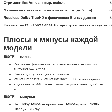
Стриминг без Atmos, эфир, кабель
S
Маленькая комната или низкий потолок (до 2,5 м)
S
Лossless Dolby TrueHD с физических Blu-ray дисков
S
Gейминг на PS5/Xbox Series X с пространственным звуком
S
Плюсы и минусы каждой
модели
S60TR — плюсы:
Реальные физические тыловые колонки — лучший
surround без Atmos.
Самая доступная цена в линейке.
WOW Orchestra и WOW Interface с LG телевизорами.
7 динамиков, 440 Вт — с запасом для комнат до 20 кв.
м.
S60TR — минусы:
Нет Dolby Atmos — пропускает Atmos-треки с Netflix,
Disney+, Blu-ray.