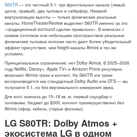
S60TR
— это честный 5.1: три фронтальных канала (левый,
центр, правый), два тыловых и сабвуфер. Никакой
виртуализации высоты — только физические реальные
каналы. HomeTheaterReview выделяет S60TR именно за это:
«традиционный surround сделан правильно». В комнатах с
низким потолком или небольшим пространством реальные
физические тыловые колонки часто дают более убедительный
эффект присутствия, чем height-каналы Atmos в тех же
условиях.
Принципиальное ограничение: нет Dolby Atmos. В 2025–2026
году Netflix, Disney+, Apple TV+ и Amazon Prime регулярно
включают Atmos-треки в контент. На S60TR эти треки
воспроизводятся как стандартный Dolby Audio или DTS — вы
получаете 5.1, но без вертикального измерения звука.
Для кого: комната до 15–18 кв. м, первый саундбар с
тыловыми, бюджет до $300, контент преимущественно без
Atmos (эфир, кабель, старые фильмы).
LG S80TR: Dolby Atmos +
экосистема LG в одном