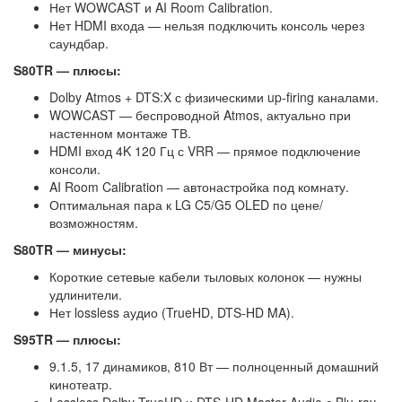
Нет WOWCAST и AI Room Calibration.
Нет HDMI входа — нельзя подключить консоль через
саундбар.
S80TR — плюсы:
Dolby Atmos + DTS:X с физическими up-firing каналами.
WOWCAST — беспроводной Atmos, актуально при
настенном монтаже ТВ.
HDMI вход 4K 120 Гц с VRR — прямое подключение
консоли.
AI Room Calibration — автонастройка под комнату.
Оптимальная пара к LG C5/G5 OLED по цене/
возможностям.
S80TR — минусы:
Короткие сетевые кабели тыловых колонок — нужны
удлинители.
Нет lossless аудио (TrueHD, DTS-HD MA).
S95TR — плюсы:
9.1.5, 17 динамиков, 810 Вт — полноценный домашний
кинотеатр.
Lossless Dolby TrueHD и DTS-HD Master Audio с Blu-ray.