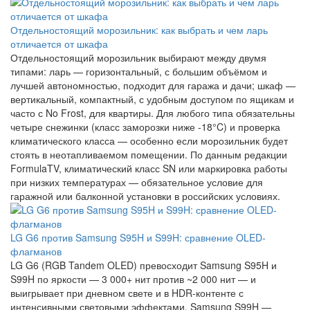
Отдельностоящий морозильник: как выбрать и чем ларь
отличается от шкафа
Отдельностоящий морозильник выбирают между двумя
типами: ларь — горизонтальный, с большим объёмом и
лучшей автономностью, подходит для гаража и дачи; шкаф —
вертикальный, компактный, с удобным доступом по ящикам и
часто с No Frost, для квартиры. Для любого типа обязательны
четыре снежинки (класс заморозки ниже -18°C) и проверка
климатического класса — особенно если морозильник будет
стоять в неотапливаемом помещении. По данным редакции
FormulaTV, климатический класс SN или маркировка работы
при низких температурах — обязательное условие для
гаражной или балконной установки в российских условиях.
LG G6 против Samsung S95H и S99H: сравнение OLED-
флагманов
LG G6 (RGB Tandem OLED) превосходит Samsung S95H и
S99H по яркости — 3 000+ нит против ~2 000 нит — и
выигрывает при дневном свете и в HDR-контенте с
интенсивными световыми эффектами. Samsung S99H —