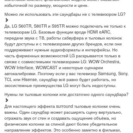
избыточной по размеру, мощности и цене.
Можно ли использовать эти саундбары не с телевизором LG?
Да, LG S60TR, S80TR и S95TR можно подключать не только к
телевизорам LG. Базовые функции вроде HDMI eARC,
передачи звука с ТВ, работы сабвуфера и тыловых колонок
будут доступны и с телевизорами других брендов, если они
поддерживают нужные аудиоформаты и интерфейсы. Но
часть фирменных возможностей LG раскрывается только в
связке с совместимыми телевизорами LG: WOW Orchestra,
WOW Interface, WOWCAST и некоторые сценарии
автокалибровки. Поэтому если у вас телевизор Samsung, Sony,
TCL или Hisense, саундбар всё равно будет работать, но
экосистемные преимущества LG могут быть недоступны.
Нужны ли тыловые колонки или достаточно одного саундбара?
Для настоящего эффекта surround тыловые колонки очень
важны. Один саундбар может расширять сцену виртуально,
отражать звук от стен и создавать ощущение объёма, но
физические колонки за спиной дают более убедительное
направление эффектов. Это особенно заметно в фильмах,