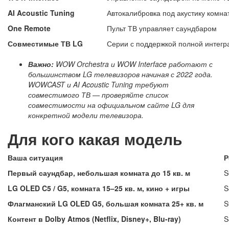
AI Acoustic Tuning
Автокалибровка под акустику комн
One Remote
Пульт ТВ управляет саундбаром
Совместимые ТВ LG
Серии с поддержкой полной интегр
Важно:
WOW Orchestra и WOW Interface работают с
большинством LG телевизоров начиная с 2022 года.
WOWCAST и AI Acoustic Tuning требуют
совместимого ТВ — проверяйте список
совместимости на официальном сайте LG для
конкретной модели телевизора.
Для кого какая модель
Ваша ситуация
Р
Первый саундбар, небольшая комната до 15 кв. м
S
LG OLED C5 / G5, комната 15–25 кв. м, кино + игры
S
Флагманский LG OLED G5, большая комната 25+ кв. м
S
Контент в Dolby Atmos (Netflix, Disney+, Blu-ray)
S