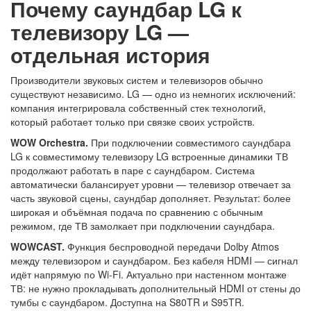
Почему саундбар LG к
телевизору LG —
отдельная история
Производители звуковых систем и телевизоров обычно
существуют независимо. LG — одно из немногих исключений:
компания интегрировала собственный стек технологий,
который работает только при связке своих устройств.
WOW Orchestra.
При подключении совместимого саундбара
LG к совместимому телевизору LG встроенные динамики ТВ
продолжают работать в паре с саундбаром. Система
автоматически балансирует уровни — телевизор отвечает за
часть звуковой сцены, саундбар дополняет. Результат: более
широкая и объёмная подача по сравнению с обычным
режимом, где ТВ замолкает при подключении саундбара.
WOWCAST.
Функция беспроводной передачи Dolby Atmos
между телевизором и саундбаром. Без кабеля HDMI — сигнал
идёт напрямую по Wi-Fi. Актуально при настенном монтаже
ТВ: не нужно прокладывать дополнительный HDMI от стены до
тумбы с саундбаром. Доступна на S80TR и S95TR.