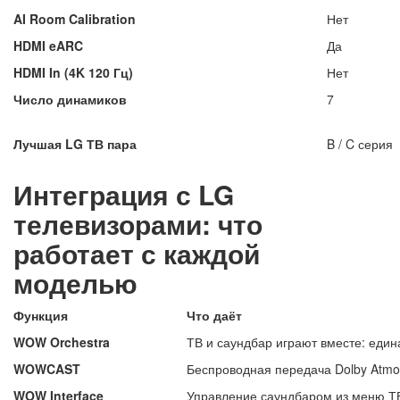
AI Room Calibration
Нет
HDMI eARC
Да
HDMI In (4K 120 Гц)
Нет
Число динамиков
7
Лучшая LG ТВ пара
B / C серия
Интеграция с LG
телевизорами: что
работает с каждой
моделью
Функция
Что даёт
WOW Orchestra
ТВ и саундбар играют вместе: един
WOWCAST
Беспроводная передача Dolby Atmos
WOW Interface
Управление саундбаром из меню ТВ