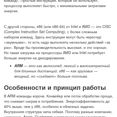
команд». Простые инструкции, которые он использует,
процессор выполняет быстро, с минимальными затратами
энергии.
С другой стороны, x86 (или x86-64) от Intel и AMD — это CISC
(Complex Instruction Set Computing), с более сложным
набором команд. Здесь инструкции могут быть чересчур
«заумными», то есть надо выполнять несколько действий «за
раз». Вроде бы производительность высокая, и это хорошо.
Но такая нагрузка на процессоры AMD или Intel потребует
больше энергии на декодирование.
ARM
— это как велосипед, легкий и малозатратный
для длинных дистанций. x86 — как грузовик —
мощный, но «съедает» больше топлива.
Особенности и принцип работы
В ARM команды короче. Конвейер или поток обработки проще,
что снижает нагрев и потребление. Энергоэффективность до
40% выше, чем у x86, особенно в облачных задачах.
Внутренняя структура чипа гибкая. Поэтому разные компании,
например, Apple, Qualcomm адаптируют микроархитектуру