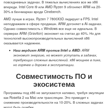
повседневных задачах. В тяжелых вычислениях все же x86
впереди. Intel Core i9 или AMD Ryzen 9 обгоняют ARM на 20-
30% в бенчмарках вроде Cinebench.
AMD лучше в играх. Ryzen 7 7800X3D лидирует в FPS. Intel
неподражаем в сфере продакшн. ARM догоняет в AI-задачах.
Однако совместимость с Windows все еще не идеальна. В
серверах ARM (Graviton) экономит на счетах до 40%. Но для
технологий высокопроизводительных вычислений x86
оказывается надежнее.
Наш вердикт ARM против Intel и AMD:
ARM
экономит энергию, но может уступать в задачах,
требующих сложных вычислений. x86 мощнее в пике,
но горячее и дороже в эксплуатации.
Совместимость ПО и
экосистема
Программы под x86 не запускаются нативно, требуя эмуляции
как Rosetta 2 на Mac или трансляции. Это приводит к
снижению производительности на 10-20%. В сложных задачах
могут быть ошибки.