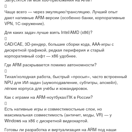
Чаще всего — через эмуляцию/трансляцию. Лучший опыт
дают нативные ARM-версии (особенно банки, корпоративные
VPN, 1С-окружение).
Для каких задач лучше взять Intel/AMD (x86)?
CAD/CAE, 3D-рендер, большие сборки кода, AAA-игры с
дискретной графикой, редкая периферия и старый
корпоративный софт — x86 удобнее.
Где ARM раскрывается помимо автономности?
Тихая/холодная работа, быстрый «просып», часто встроенный
NPU для ИИ-задач (шумоподавление, субтитры, апскейл),
лёгкие корпуса для учёбы и командировок.
Как с играми на ARM-ноутбуках/ПК в России?
Есть нативные игры и совместимостьные слои, но
максимальная совместимость (античит, моды, VR) — у
Windows на x86 с дискретной видеокартой.
Готовы ли разработка и виртуализация на ARM под наши