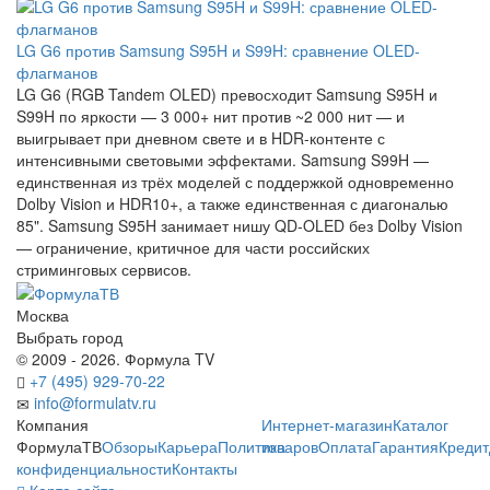
LG G6 против Samsung S95H и S99H: сравнение OLED-
флагманов
LG G6 (RGB Tandem OLED) превосходит Samsung S95H и
S99H по яркости — 3 000+ нит против ~2 000 нит — и
выигрывает при дневном свете и в HDR-контенте с
интенсивными световыми эффектами. Samsung S99H —
единственная из трёх моделей с поддержкой одновременно
Dolby Vision и HDR10+, а также единственная с диагональю
85". Samsung S95H занимает нишу QD-OLED без Dolby Vision
— ограничение, критичное для части российских
стриминговых сервисов.
Москва
Выбрать город
© 2009 - 2026. Формула TV
+7 (495) 929-70-22
info@formulatv.ru
Компания
Интернет-магазин
Каталог
ФормулаТВ
Обзоры
Карьера
Политика
товаров
Оплата
Гарантия
Кредит
конфиденциальности
Контакты
Карта сайта