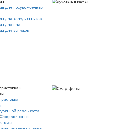
ры
ры для посудомоечных
ры для холодильников
ры для плит
ры для вытяжек
приставки и
ры
приставки
ы
туальной реальности
перационные системы