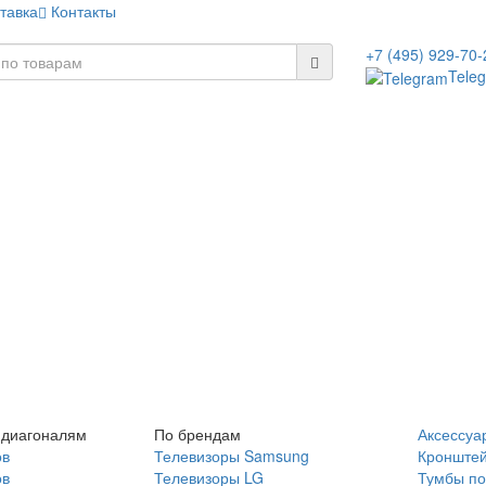
тавка
Контакты
+7 (495) 929-70-
Tele
 диагоналям
По брендам
Аксессуа
ов
Телевизоры Samsung
Кронште
ов
Телевизоры LG
Тумбы по