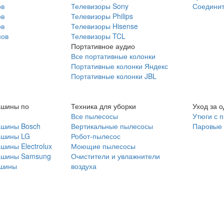
ов
Телевизоры Sony
Соединит
ов
Телевизоры Philips
ов
Телевизоры Hisense
мов
Телевизоры TCL
Портативное аудио
Все портативные колонки
Портативные колонки Яндекс
Портативные колонки JBL
ашины по
Техника для уборки
Уход за 
Все пылесосы
Утюги с 
ашины Bosch
Вертикальные пылесосы
Паровые
ашины LG
Робот-пылесос
шины Electrolux
Моющие пылесосы
ашины Samsung
Очистители и увлажнители
шины
воздуха