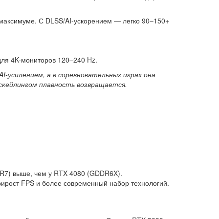
а максимуме. С DLSS/AI-ускорением — легко 90–150+
 для 4K-мониторов 120–240 Hz.
I-усилением, а в соревновательных играх она
скейлингом плавность возвращается.
DR7) выше, чем у RTX 4080 (GDDR6X).
рирост FPS и более современный набор технологий.