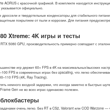
e AORUS с красочной графикой. В комплекте находится инструкции
а указывается официально.
дроссели и твердотельные конденсаторы для стабильного питания
защитным покрытием от пыли и коррозии. Для питания предусмотр
80 Xtreme: 4K игры
и тесты
 RTX 5080 GPU, производительность примерно совпадает с эталон
ьшинстве игр держит 60+ FPS в 4K на максимальных/высоких настро
100 FPS в современных играх без upscaling, что легко обеспечива
00–110 FPS (4K, Ray Tracing).
лять немного входной задержки, что иногда заметно в быстрых шут
/Frame Gen не во всех играх одинаково полезен.
A блокбастеры
задачами очень легко. Без RT в CS2, Valorant или COD Warzone — 