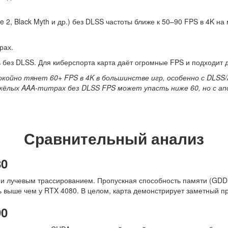
e 2, Black Myth и др.) без DLSS частоты ближе к 50–90 FPS в 4K н
грах.
ь без DLSS. Для киберспорта карта даёт огромные FPS и подходит
койно тянет 60+ FPS в 4K в большинстве игр, особенно с DLSS/A
жёлых AAA-титрах без DLSS FPS может упасть ниже 60, но с ап
Сравнительный анализ
80
 и лучевым трассированием. Пропускная способность памяти (GD
ть выше чем у RTX 4080. В целом, карта демонстрирует заметный п
90