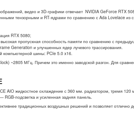
зображений, видео и 3D-графики отвечает
NVIDIA GeForce RTX 508
нными тензорными и RT-ядрами по сравнению с Ada Lovelace из 
рация RTX 5080;
 высокая пропускная способность памяти по сравнению с предыд
 Frame Generation и улучшенных ядер лучевого трассирования.
й компьютерной шины: PCIe 5.0 x16.
lock) ~2805 МГц. Причем это именно заводской разгон. Для сравне
E
E AIO жидкостное охлаждение с 360 мм. радиатором, тремя 120 
 — RGB-подсветка и усиленная задняя панель.
фективнее традиционных воздушных решений и позволяет отлично д