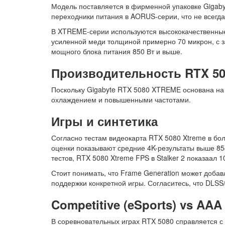
Модель поставляется в фирменной упаковке Gigabyt
переходники питания в AORUS-серии, что не всегд
В XTREME-серии используются высококачественные 
усиленной меди толщиной примерно 70 микрон, с 
мощного блока питания 850 Вт и выше.
Производительность
RTX 50
Поскольку Gigabyte RTX 5080 XTREME основана на
охлаждением и повышенными частотами.
Игры и синтетика
Согласно
тестам видеокарта RTX 5080 Xtreme
в бол
оценки показывают средние 4K-результаты выше 85–
тестов,
RTX 5080 Xtreme FPS
в Stalker 2 показаал 1
Стоит понимать, что Frame Generation может добав
поддержки конкретной игры. Согласитесь, что DLSS
Competitive (eSports) vs AA
В соревновательных играх RTX 5080 справляется с 