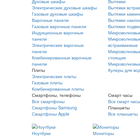
Духовые шкафы
Вытяжки
Электрические духовые шкафы
Вытяжки встра
Газовые духовые шкафы
Вытяжки ками
Варочные панели
Вытяжки накло
Газовые варочные панели
Вытяжки подве
Индукционные варочные
Микроволновые
панели
Микроволновые
Электрические варочные
встраиваемые
панели
Микроволновые
Комбинированные варочные
стоящие
панели
Микроволновые
Плиты
Кулеры для во
Электрические плиты
Газовые плиты
Комбинированные плиты
Смартфоны, телефоны
Смарт часы
Все смартфоны
Все смарт час
Смартфоны Samsung
Планшеты
Смартфоны Apple
Все планшеты
Ноутбуки
Мониторы