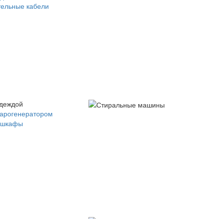
ельные кабели
одеждой
парогенератором
 шкафы