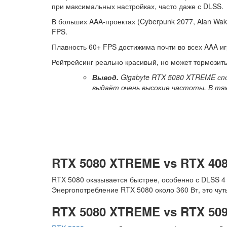
при максимальных настройках, часто даже с DLSS.
В больших AAA-проектах (Cyberpunk 2077, Alan Wak
FPS.
Плавность 60+ FPS достижима почти во всех AAA и
Рейтрейсинг реально красивый, но может тормозит
Вывод.
Gigabyte RTX 5080 XTREME спо
выдаёт очень высокие частоты. В тя
RTX 5080 XTREME vs RTX 40
RTX 5080 оказывается быстрее, особенно с DLSS 4
Энергопотребление RTX 5080 около 360 Вт, это чу
RTX 5080 XTREME vs RTX 50