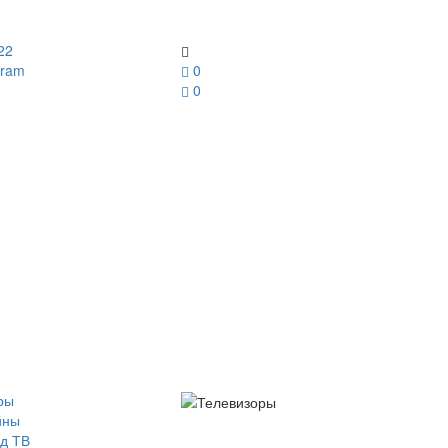
22
gram
0
0
ры
йны
д ТВ