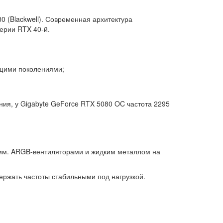
0 (Blackwell). Современная архитектура
серии RTX 40-й.
ущими поколениями;
ния, у
Gigabyte GeForce RTX 5080 OC
частота 2295
мм. ARGB-вентиляторами и жидким металлом на
ержать частоты стабильными под нагрузкой.