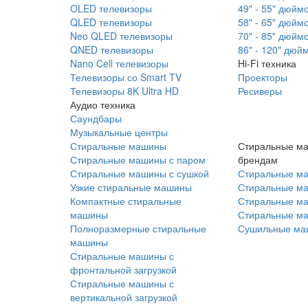
OLED телевизоры
49" - 55" дюйм
QLED телевизоры
58" - 65" дюйм
Neo QLED телевизоры
70" - 85" дюйм
QNED телевизоры
86" - 120" дюй
Nano Cell телевизоры
Hi-Fi техника
Телевизоры со Smart TV
Проекторы
Телевизоры 8K Ultra HD
Ресиверы
Аудио техника
Саундбары
Музыкальные центры
Стиральные машины
Стиральные м
Стиральные машины с паром
брендам
Стиральные машины с сушкой
Стиральные м
Узкие стиральные машины
Стиральные м
Компактные стиральные
Стиральные ма
машины
Стиральные м
Полноразмерные стиральные
Сушильные ма
машины
Стиральные машины с
фронтальной загрузкой
Стиральные машины с
вертикальной загрузкой