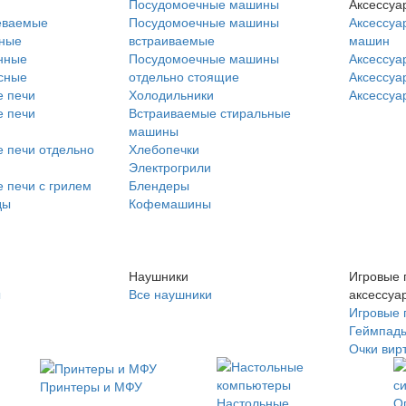
Посудомоечные машины
Аксессуа
еваемые
Посудомоечные машины
Аксессуа
нные
встраиваемые
машин
нные
Посудомоечные машины
Аксессуа
сные
отдельно стоящие
Аксессуа
 печи
Холодильники
Аксессуа
 печи
Встраиваемые стиральные
машины
 печи отдельно
Хлебопечки
Электрогрили
 печи с грилем
Блендеры
ды
Кофемашины
Наушники
Игровые 
ы
Все наушники
аксессуа
Игровые 
Геймпад
Очки вир
Принтеры и МФУ
Настольные
О