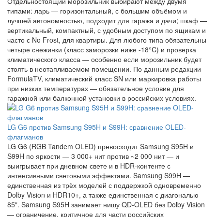
Отдельностоящий морозильник выбирают между двумя
типами: ларь — горизонтальный, с большим объёмом и
лучшей автономностью, подходит для гаража и дачи; шкаф —
вертикальный, компактный, с удобным доступом по ящикам и
часто с No Frost, для квартиры. Для любого типа обязательны
четыре снежинки (класс заморозки ниже -18°C) и проверка
климатического класса — особенно если морозильник будет
стоять в неотапливаемом помещении. По данным редакции
FormulaTV, климатический класс SN или маркировка работы
при низких температурах — обязательное условие для
гаражной или балконной установки в российских условиях.
LG G6 против Samsung S95H и S99H: сравнение OLED-
флагманов
LG G6 (RGB Tandem OLED) превосходит Samsung S95H и
S99H по яркости — 3 000+ нит против ~2 000 нит — и
выигрывает при дневном свете и в HDR-контенте с
интенсивными световыми эффектами. Samsung S99H —
единственная из трёх моделей с поддержкой одновременно
Dolby Vision и HDR10+, а также единственная с диагональю
85". Samsung S95H занимает нишу QD-OLED без Dolby Vision
— ограничение, критичное для части российских