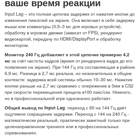
ваше время реакции
Input Lag – это полная цепочка задержек от нажатия кнопки до
изменения пикселей на экране. Она включает в себя задержку
мыши или клавиатуры (0,5–3 мс для игровых устройств),
обработку в игровом движке (зависит от FPS), рендеринг
видеокартой, передачу по HDMI/DisplayPort и обработку
монитором.
Монитор 240 Гц добавляет к этой цепочке примерно 4,2
мс
за счёт частоты кадров (время от рендеринга кадра до его
появления на экране). При 144 Гц эта составляющая в районе
6,9 мс. Разница в 2,7 мс реальна, но незначительна в общем
контексте: задержка всей системы обычно 10–30 мс. Нажатие
кнопки раньше на 2,7 мс сравнимо с опережение в 3мм в CS2
при скорости перемещения прицела в100 пикс/сек. Немного,
но в профессиональной игре однозначно работает.
Общий вывод по Input Lag
: переход с 60 на 144 Гц даёт
ощутимое сокращение задержки. Переход с 144 на 240 Гц -
математически реальный, практически заметный только при
целенаправленном тренинге или в профессиональных
соревнованиях.