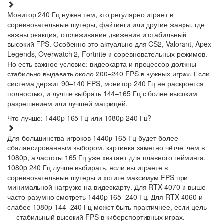
Монитор 240 Гц нужен тем, кто регулярно играет в
соревновательные шутеры, файтинги или другие жанры, где
важны реакция, отслеживание движения и стабильный
высокий FPS. Особенно это актуально для CS2, Valorant, Apex
Legends, Overwatch 2, Fortnite и соревновательных режимов.
Но есть важное условие: видеокарта и процессор должны
стабильно выдавать около 200–240 FPS в нужных играх. Если
система держит 90–140 FPS, монитор 240 Гц не раскроется
полностью, и лучше выбрать 144–165 Гц с более высоким
разрешением или лучшей матрицей.
Что лучше: 1440p 165 Гц или 1080p 240 Гц?
Для большинства игроков 1440p 165 Гц будет более
сбалансированным выбором: картинка заметно чётче, чем в
1080p, а частоты 165 Гц уже хватает для плавного гейминга.
1080p 240 Гц лучше выбирать, если вы играете в
соревновательные шутеры и хотите максимум FPS при
минимальной нагрузке на видеокарту. Для RTX 4070 и выше
часто разумно смотреть 1440p 165–240 Гц. Для RTX 4060 и
слабее 1080p 144–240 Гц может быть практичнее, если цель
— стабильный высокий FPS в киберспортивных играх.