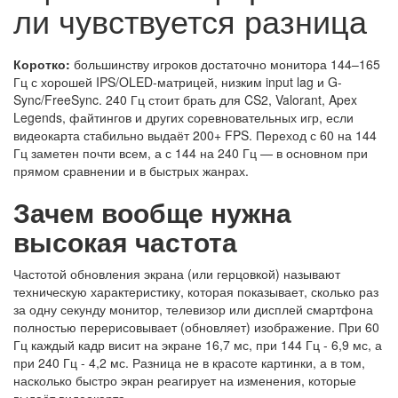
ли чувствуется разница
Коротко:
большинству игроков достаточно монитора 144–165
Гц с хорошей IPS/OLED-матрицей, низким input lag и G-
Sync/FreeSync. 240 Гц стоит брать для CS2, Valorant, Apex
Legends, файтингов и других соревновательных игр, если
видеокарта стабильно выдаёт 200+ FPS. Переход с 60 на 144
Гц заметен почти всем, а с 144 на 240 Гц — в основном при
прямом сравнении и в быстрых жанрах.
Зачем вообще нужна
высокая частота
Частотой обновления экрана (или герцовкой) называют
техническую характеристику, которая показывает, сколько раз
за одну секунду монитор, телевизор или дисплей смартфона
полностью перерисовывает (обновляет) изображение. При 60
Гц каждый кадр висит на экране 16,7 мс, при 144 Гц - 6,9 мс, а
при 240 Гц - 4,2 мс. Разница не в красоте картинки, а в том,
насколько быстро экран реагирует на изменения, которые
выдаёт видеокарта.