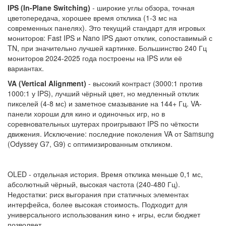
IPS (In-Plane Switching)
- широкие углы обзора, точная
цветопередача, хорошее время отклика (1-3 мс на
современных панелях). Это текущий стандарт для игровых
мониторов: Fast IPS и Nano IPS дают отклик, сопоставимый с
TN, при значительно лучшей картинке. Большинство 240 Гц
мониторов 2024-2025 года построены на IPS или её
вариантах.
VA (Vertical Alignment)
- высокий контраст (3000:1 против
1000:1 у IPS), лучший чёрный цвет, но медленный отклик
пикселей (4-8 мс) и заметное смазывание на 144+ Гц. VA-
панели хороши для кино и одиночных игр, но в
соревновательных шутерах проигрывают IPS по чёткости
движения. Исключение: последние поколения VA от Samsung
(Odyssey G7, G9) с оптимизированным откликом.
OLED - отдельная история. Время отклика меньше 0,1 мс,
абсолютный чёрный, высокая частота (240-480 Гц).
Недостатки: риск выгорания при статичных элементах
интерфейса, более высокая стоимость. Подходит для
универсального использования кино + игры, если бюджет
позволяет.