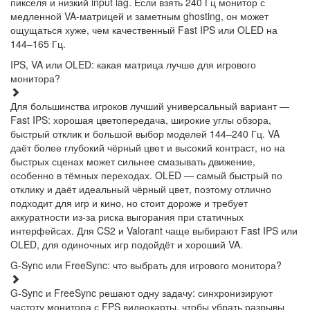
пикселя и низкий input lag. Если взять 240 Гц монитор с
медленной VA-матрицей и заметным ghosting, он может
ощущаться хуже, чем качественный Fast IPS или OLED на
144–165 Гц.
IPS, VA или OLED: какая матрица лучше для игрового
монитора?
Для большинства игроков лучший универсальный вариант —
Fast IPS: хорошая цветопередача, широкие углы обзора,
быстрый отклик и большой выбор моделей 144–240 Гц. VA
даёт более глубокий чёрный цвет и высокий контраст, но на
быстрых сценах может сильнее смазывать движение,
особенно в тёмных переходах. OLED — самый быстрый по
отклику и даёт идеальный чёрный цвет, поэтому отлично
подходит для игр и кино, но стоит дороже и требует
аккуратности из-за риска выгорания при статичных
интерфейсах. Для CS2 и Valorant чаще выбирают Fast IPS или
OLED, для одиночных игр подойдёт и хороший VA.
G-Sync или FreeSync: что выбрать для игрового монитора?
G-Sync и FreeSync решают одну задачу: синхронизируют
частоту монитора с FPS видеокарты, чтобы убрать разрывы