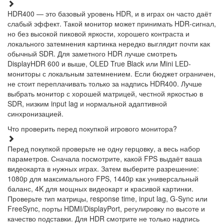
HDR400 — это базовый уровень HDR, и в играх он часто даёт
слабый эффект. Такой монитор может принимать HDR-сигнал,
но без высокой пиковой яркости, хорошего контраста и
локального затемнения картинка нередко выглядит почти как
обычный SDR. Для заметного HDR лучше смотреть
DisplayHDR 600 и выше, OLED True Black или Mini LED-
мониторы с локальным затемнением. Если бюджет ограничен,
не стоит переплачивать только за надпись HDR400. Лучше
выбрать монитор с хорошей матрицей, честной яркостью в
SDR, низким input lag и нормальной адаптивной
синхронизацией.
Что проверить перед покупкой игрового монитора?
Перед покупкой проверьте не одну герцовку, а весь набор
параметров. Сначала посмотрите, какой FPS выдаёт ваша
видеокарта в нужных играх. Затем выберите разрешение:
1080p для максимального FPS, 1440p как универсальный
баланс, 4K для мощных видеокарт и красивой картинки.
Проверьте тип матрицы, response time, input lag, G-Sync или
FreeSync, порты HDMI/DisplayPort, регулировку по высоте и
качество подставки. Для HDR смотрите не только надпись