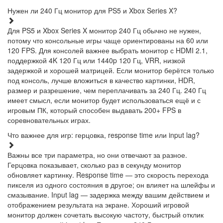
Нужен ли 240 Гц монитор для PS5 и Xbox Series X?
Для PS5 и Xbox Series X монитор 240 Гц обычно не нужен,
потому что консольные игры чаще ориентированы на 60 или
120 FPS. Для консолей важнее выбрать монитор с HDMI 2.1,
поддержкой 4K 120 Гц или 1440p 120 Гц, VRR, низкой
задержкой и хорошей матрицей. Если монитор берётся только
под консоль, лучше вложиться в качество картинки, HDR,
размер и разрешение, чем переплачивать за 240 Гц. 240 Гц
имеет смысл, если монитор будет использоваться ещё и с
игровым ПК, который способен выдавать 200+ FPS в
соревновательных играх.
Что важнее для игр: герцовка, response time или input lag?
Важны все три параметра, но они отвечают за разное.
Герцовка показывает, сколько раз в секунду монитор
обновляет картинку. Response time — это скорость перехода
пикселя из одного состояния в другое; он влияет на шлейфы и
смазывание. Input lag — задержка между вашим действием и
отображением результата на экране. Хороший игровой
монитор должен сочетать высокую частоту, быстрый отклик