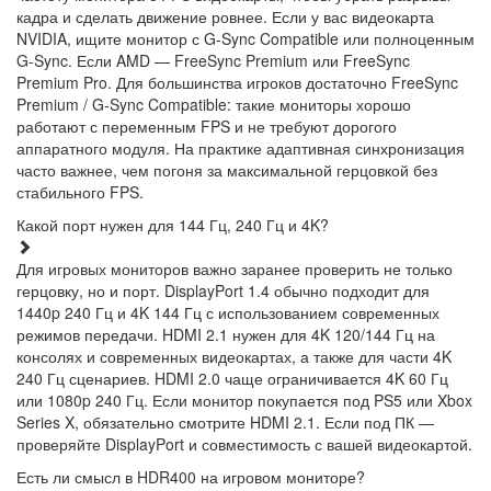
кадра и сделать движение ровнее. Если у вас видеокарта
NVIDIA, ищите монитор с G-Sync Compatible или полноценным
G-Sync. Если AMD — FreeSync Premium или FreeSync
Premium Pro. Для большинства игроков достаточно FreeSync
Premium / G-Sync Compatible: такие мониторы хорошо
работают с переменным FPS и не требуют дорогого
аппаратного модуля. На практике адаптивная синхронизация
часто важнее, чем погоня за максимальной герцовкой без
стабильного FPS.
Какой порт нужен для 144 Гц, 240 Гц и 4K?
Для игровых мониторов важно заранее проверить не только
герцовку, но и порт. DisplayPort 1.4 обычно подходит для
1440p 240 Гц и 4K 144 Гц с использованием современных
режимов передачи. HDMI 2.1 нужен для 4K 120/144 Гц на
консолях и современных видеокартах, а также для части 4K
240 Гц сценариев. HDMI 2.0 чаще ограничивается 4K 60 Гц
или 1080p 240 Гц. Если монитор покупается под PS5 или Xbox
Series X, обязательно смотрите HDMI 2.1. Если под ПК —
проверяйте DisplayPort и совместимость с вашей видеокартой.
Есть ли смысл в HDR400 на игровом мониторе?