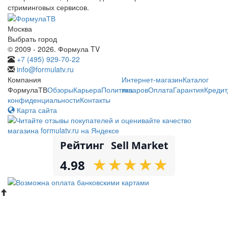
стриминговых сервисов.
Москва
Выбрать город
© 2009 - 2026. Формула TV
+7 (495) 929-70-22
info@formulatv.ru
Компания
Интернет-магазин
Каталог
ФормулаТВ
Обзоры
Карьера
Политика
товаров
Оплата
Гарантия
Кредит
конфиденциальности
Контакты
Карта сайта
Рейтинг
Sell Market
★
★
★
★
★
★
★
★
★
★
4.98