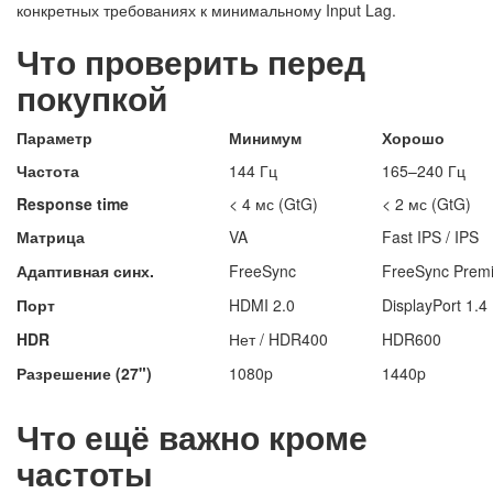
конкретных требованиях к минимальному Input Lag.
Что проверить перед
покупкой
Параметр
Минимум
Хорошо
Частота
144 Гц
165–240 Гц
Response time
< 4 мс (GtG)
< 2 мс (GtG)
Матрица
VA
Fast IPS / IPS
Адаптивная синх.
FreeSync
FreeSync Premi
Порт
HDMI 2.0
DisplayPort 1.4
HDR
Нет / HDR400
HDR600
Разрешение (27")
1080p
1440p
Что ещё важно кроме
частоты