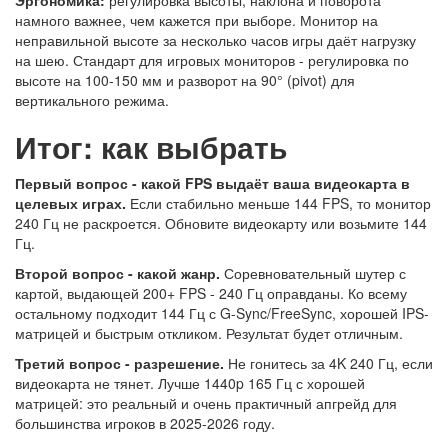
намного важнее, чем кажется при выборе. Монитор на
неправильной высоте за несколько часов игры даёт нагрузку
на шею. Стандарт для игровых мониторов - регулировка по
высоте на 100-150 мм и разворот на 90° (pivot) для
вертикального режима.
Итог: как выбрать
Первый вопрос - какой FPS выдаёт ваша видеокарта в
целевых играх.
Если стабильно меньше 144 FPS, то монитор
240 Гц не раскроется. Обновите видеокарту или возьмите 144
Гц.
Второй вопрос - какой жанр.
Соревновательный шутер с
картой, выдающей 200+ FPS - 240 Гц оправданы. Ко всему
остальному подходит 144 Гц с G-Sync/FreeSync, хорошей IPS-
матрицей и быстрым откликом. Результат будет отличным.
Третий вопрос - разрешение.
Не гонитесь за 4K 240 Гц, если
видеокарта не тянет. Лучше 1440p 165 Гц с хорошей
матрицей: это реальный и очень практичный апгрейд для
большинства игроков в 2025-2026 году.