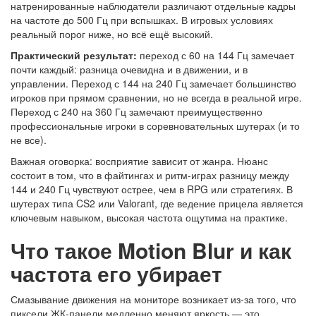
натренированные наблюдатели различают отдельные кадры
на частоте до 500 Гц при вспышках. В игровых условиях
реальный порог ниже, но всё ещё высокий.
Практический результат:
переход с 60 на 144 Гц замечает
почти каждый: разница очевидна и в движении, и в
управлении. Переход с 144 на 240 Гц замечает большинство
игроков при прямом сравнении, но не всегда в реальной игре.
Переход с 240 на 360 Гц замечают преимущественно
профессиональные игроки в соревновательных шутерах (и то
не все).
Важная оговорка: восприятие зависит от жанра. Нюанс
состоит в том, что в файтингах и ритм-играх разницу между
144 и 240 Гц чувствуют острее, чем в RPG или стратегиях. В
шутерах типа CS2 или Valorant, где ведение прицела является
ключевым навыком, высокая частота ощутима на практике.
Что такое Motion Blur и как
частота его убирает
Смазывание движения на мониторе возникает из-за того, что
пиксели ЖК-панели медленно меняют яркость — это