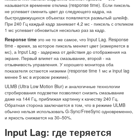
называется временем отклика (response time). Если пиксель
не успевает сменить цвет до следующего кадра, на
быстродвижущихся объектах появляется размытый шлейф.
При 240 Гц каждый кадр занимает 4,2 мс - пиксель с откликом
1 мс успевает обновиться несколько раз за кадр.
Response time
это не то же самое, что Input Lag. Response
time - время, за которое пиксель меняет цвет (измеряется в
мс), а Input Lag - задержка от действия до отображения на
экране. Первый влияет на смазывание, второй - на
отзывчивость управления. У хорошего монитора оба
показателя остаются низкими (response time 1 мс и input lag
менее 5 мс в игровом режиме).
ULMB (Ultra Low Motion Blur) и аналогичные технологии
стробирования подсветки позволяют снизить смазывание
даже на 144 Гц, приближая картинку к качеству 240 Гц.
Обратная сторона заключается в том, что в режиме ULMB
обычно нельзя использовать G-Sync/FreeSync одновременно,
и яркость снижается на 30–50%.
Input Lag: где теряется