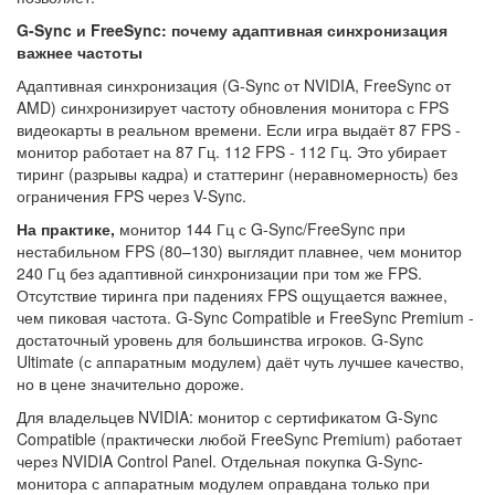
G-Sync и FreeSync: почему адаптивная синхронизация
важнее частоты
Адаптивная синхронизация (G-Sync от NVIDIA, FreeSync от
AMD) синхронизирует частоту обновления монитора с FPS
видеокарты в реальном времени. Если игра выдаёт 87 FPS -
монитор работает на 87 Гц. 112 FPS - 112 Гц. Это убирает
тиринг (разрывы кадра) и статтеринг (неравномерность) без
ограничения FPS через V-Sync.
На практике,
монитор 144 Гц с G-Sync/FreeSync при
нестабильном FPS (80–130) выглядит плавнее, чем монитор
240 Гц без адаптивной синхронизации при том же FPS.
Отсутствие тиринга при падениях FPS ощущается важнее,
чем пиковая частота. G-Sync Compatible и FreeSync Premium -
достаточный уровень для большинства игроков. G-Sync
Ultimate (с аппаратным модулем) даёт чуть лучшее качество,
но в цене значительно дороже.
Для владельцев NVIDIA: монитор с сертификатом G-Sync
Compatible (практически любой FreeSync Premium) работает
через NVIDIA Control Panel. Отдельная покупка G-Sync-
монитора с аппаратным модулем оправдана только при