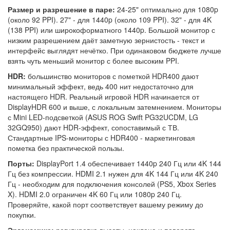
Размер и разрешение в паре:
24-25" оптимально для 1080p
(около 92 PPI). 27" - для 1440p (около 109 PPI). 32" - для 4K
(138 PPI) или широкоформатного 1440p. Большой монитор с
низким разрешением даёт заметную зернистость - текст и
интерфейс выглядят нечётко. При одинаковом бюджете лучше
взять чуть меньший монитор с более высоким PPI.
HDR:
большинство мониторов с пометкой HDR400 дают
минимальный эффект, ведь 400 нит недостаточно для
настоящего HDR. Реальный игровой HDR начинается от
DisplayHDR 600 и выше, с локальным затемнением. Мониторы
с Mini LED-подсветкой (ASUS ROG Swift PG32UCDM, LG
32GQ950) дают HDR-эффект, сопоставимый с ТВ.
Стандартные IPS-мониторы с HDR400 - маркетинговая
пометка без практической пользы.
Порты:
DisplayPort 1.4 обеспечивает 1440p 240 Гц или 4K 144
Гц без компрессии. HDMI 2.1 нужен для 4K 144 Гц или 4K 240
Гц - необходим для подключения консолей (PS5, Xbox Series
X). HDMI 2.0 ограничен 4K 60 Гц или 1080p 240 Гц.
Проверяйте, какой порт соответствует вашему режиму до
покупки.
Эргономика:
регулировка высоты, наклона и поворота