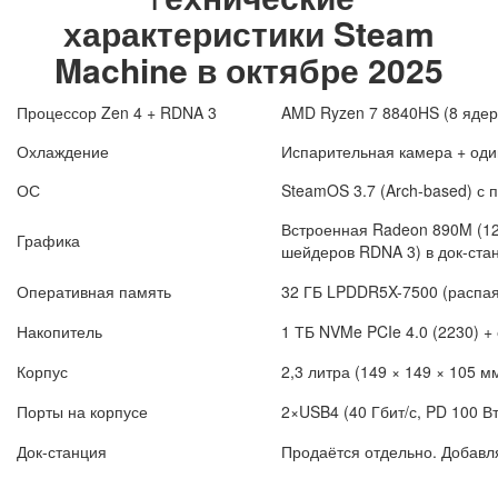
характеристики Steam
Machine в октябре 2025
Процессор Zen 4 + RDNA 3
AMD Ryzen 7 8840HS (8 ядер /
Охлаждение
Испарительная камера + оди
ОС
SteamOS 3.7 (Arch-based) с 
Встроенная Radeon 890M (12
Графика
шейдеров RDNA 3) в док-ста
Оперативная память
32 ГБ LPDDR5X-7500 (распа
Накопитель
1 ТБ NVMe PCIe 4.0 (2230) +
Корпус
2,3 литра (149 × 149 × 105 мм
Порты на корпусе
2×USB4 (40 Гбит/с, PD 100 Вт,
Док-станция
Продаётся отдельно. Добавл