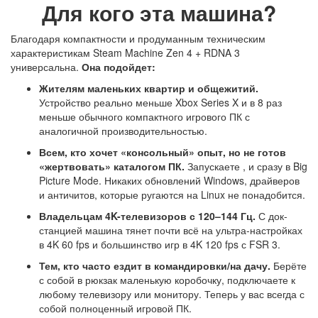
Для кого эта машина?
Благодаря компактности и продуманным техническим
характеристикам Steam Machine Zen 4 + RDNA 3
универсальна.
Она подойдет:
Жителям маленьких квартир и общежитий.
Устройство реально меньше Xbox Series X и в 8 раз
меньше обычного компактного игрового ПК с
аналогичной производительностью.
Всем, кто хочет «консольный» опыт, но не готов
«жертвовать» каталогом ПК.
Запускаете , и сразу в Big
Picture Mode. Никаких обновлений Windows, драйверов
и античитов, которые ругаются на Linux не понадобится.
Владельцам 4K-телевизоров с 120–144 Гц.
С док-
станцией машина тянет почти всё на ультра-настройках
в 4K 60 fps и большинство игр в 4K 120 fps с FSR 3.
Тем, кто часто ездит в командировки/на дачу.
Берёте
с собой в рюкзак маленькую коробочку, подключаете к
любому телевизору или монитору. Теперь у вас всегда с
собой полноценный игровой ПК.