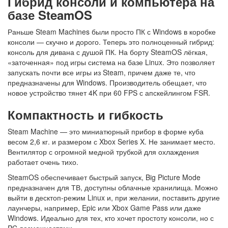
Гибрид консоли и компьютера на
базе SteamOS
Раньше Steam Machines были просто ПК с Windows в коробке
консоли — скучно и дорого. Теперь это полноценный гибрид:
консоль для дивана с душой ПК. На борту SteamOS лёгкая,
«заточенная» под игры система на базе Linux. Это позволяет
запускать почти все игры из Steam, причем даже те, что
предназначены для Windows. Производитель обещает, что
новое устройство тянет 4K при 60 FPS с апскейлингом FSR.
Компактность и гибкость
Steam Machine — это миниатюрный прибор в форме куба
весом 2,6 кг. и размером с Xbox Series X. Не занимает место.
Вентилятор с огромной медной трубкой для охлаждения
работает очень тихо.
SteamOS обеспечивает быстрый запуск, Big Picture Mode
предназначен для ТВ, доступны облачные хранилища. Можно
выйти в десктоп-режим Linux и, при желании, поставить другие
лаунчеры, например, Epic или Xbox Game Pass или даже
Windows. Идеально для тех, кто хочет простоту консоли, но с
PC-возможностями.