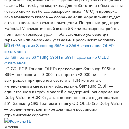
часто с No Frost, для квартиры. Для любого типа обязательны
четыре снежинки (класс заморозки ниже -18°C) и проверка
климатического класса — особенно если морозильник будет
стоять в неотапливаемом помещении. По данным редакции
FormulaTV, климатический класс SN или маркировка работы
при низких температурах — обязательное условие для
гаражной или балконной установки в российских условиях.
LG G6 против Samsung S95H и S99H: сравнение OLED-
флагманов
LG G6 (RGB Tandem OLED) превосходит Samsung S95H и
S99H по яркости — 3 000+ нит против ~2 000 нит — и
выигрывает при дневном свете и в HDR-контенте с
интенсивными световыми эффектами. Samsung S99H —
единственная из трёх моделей с поддержкой одновременно
Dolby Vision и HDR10+, а также единственная с диагональю
85". Samsung S95H занимает нишу QD-OLED без Dolby Vision
— ограничение, критичное для части российских
стриминговых сервисов.
Москва