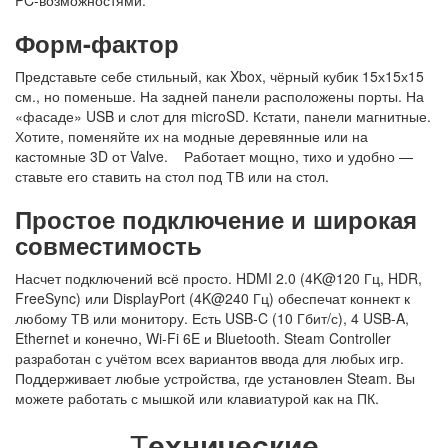
Форм-фактор
Представьте себе стильный, как Xbox, чёрный кубик 15х15х15
см., но поменьше. На задней панели расположены порты. На
«фасаде» USB и слот для microSD. Кстати, панели магнитные.
Хотите, поменяйте их на модные деревянные или на
кастомные 3D от Valve. Работает мощно, тихо и удобно —
ставьте его ставить на стол под ТВ или на стол.
Простое подключение и широкая
совместимость
Насчет подключений всё просто. HDMI 2.0 (4K@120 Гц, HDR,
FreeSync) или DisplayPort (4K@240 Гц) обеспечат коннект к
любому ТВ или монитору. Есть USB-C (10 Гбит/с), 4 USB-A,
Ethernet и конечно, Wi-Fi 6E и Bluetooth. Steam Controller
разработан с учётом всех вариантов ввода для любых игр.
Поддерживает любые устройства, где установлен Steam. Вы
можете работать с мышкой или клавиатурой как на ПК.
Т
ехнические