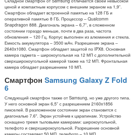
Складной смартфон от Samsung отличается своей невысокой
ценой и компактным корпусом с внешним экраном на 1,9”.
Смартфон обладает встроенной памятью на 128 ГБ и
оперативной памятью 8 ГБ. Процессор – Qualcomm
Snapdragon 888. Диагональ экрана – 6,7”, в сложенном
состоянии гораздо меньше, почти в два раза, частота
обновления – 120 Гц. Корпус выполнен из алюминия и стекла.
Емкость аккумулятора – 3500 мАч. Разрешение экрана –
2640x1080. Смартфон обладает защитой по IPX8. Основная
камера гаджета – широкоугольная на 12 МП с дополнительной
сверхширокоугольной камерой также на 12 МП. Фронтальная
камера обладает разрешением 10 МП.
Смартфон
Samsung Galaxy Z Fold
6
Следующий смартфон также от Samsung, но уже другого типа.
У него основной экран 6,5” с разрешением 2160x1856
пикселей. В разложенном состоянии экран становится с
диагональю 7.6". Экран устойчив к царапинам. Устройство
оснащено тремя тыловыми камерами: широкоугольной,
телефото и сверхширокоугольной. Разрешение основной
камеры составляет 50 МП, телефото – 10 МП,