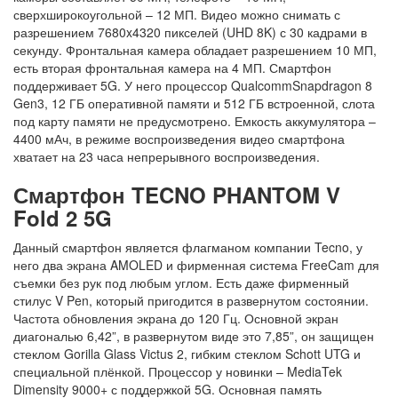
сверхширокоугольной – 12 МП. Видео можно снимать с
разрешением 7680x4320 пикселей (UHD 8K) с 30 кадрами в
секунду. Фронтальная камера обладает разрешением 10 МП,
есть вторая фронтальная камера на 4 МП. Смартфон
поддерживает 5G. У него процессор QualcommSnapdragon 8
Gen3, 12 ГБ оперативной памяти и 512 ГБ встроенной, слота
под карту памяти не предусмотрено. Емкость аккумулятора –
4400 мАч, в режиме воспроизведения видео смартфона
хватает на 23 часа непрерывного воспроизведения.
Смартфон TECNO PHANTOM V
Fold 2 5G
Данный смартфон является флагманом компании Tecno, у
него два экрана AMOLED и фирменная система FreeCam для
съемки без рук под любым углом. Есть даже фирменный
стилус V Pen, который пригодится в развернутом состоянии.
Частота обновления экрана до 120 Гц. Основной экран
диагональю 6,42”, в развернутом виде это 7,85”, он защищен
стеклом Gorilla Glass Victus 2, гибким стеклом Schott UTG и
специальной плёнкой. Процессор у новинки – MediaTek
Dimensity 9000+ с поддержкой 5G. Основная память