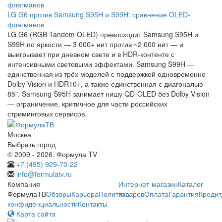
LG G6 против Samsung S95H и S99H: сравнение OLED-
флагманов
LG G6 (RGB Tandem OLED) превосходит Samsung S95H и
S99H по яркости — 3 000+ нит против ~2 000 нит — и
выигрывает при дневном свете и в HDR-контенте с
интенсивными световыми эффектами. Samsung S99H —
единственная из трёх моделей с поддержкой одновременно
Dolby Vision и HDR10+, а также единственная с диагональю
85". Samsung S95H занимает нишу QD-OLED без Dolby Vision
— ограничение, критичное для части российских
стриминговых сервисов.
Москва
Выбрать город
© 2009 - 2026. Формула TV
+7 (495) 929-70-22
info@formulatv.ru
Компания
Интернет-магазин
Каталог
ФормулаТВ
Обзоры
Карьера
Политика
товаров
Оплата
Гарантия
Кредит
конфиденциальности
Контакты
Карта сайта