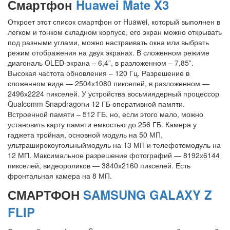
Смартфон
Huawei Mate X3
Откроет этот список смартфон от Huawei, который выполнен в
легком и тонком складном корпусе, его экран можно открывать
под разными углами, можно настраивать окна или выбрать
режим отображения на двух экранах. В сложенном режиме
диагональ OLED-экрана – 6,4”, в разложенном – 7,85”.
Высокая частота обновления – 120 Гц. Разрешение в
сложенном виде — 2504х1080 пикселей, в разложенном —
2496х2224 пикселей. У устройства восьмиядерный процессор
Qualcomm Snapdragonи 12 ГБ оперативной памяти.
Встроенной памяти – 512 ГБ, но, если этого мало, можно
установить карту памяти емкостью до 256 ГБ. Камера у
гаджета тройная, основной модуль на 50 МП,
ультраширокоугольныймодуль на 13 МП и телефотомодуль на
12 МП. Максимальное разрешение фотографий — 8192х6144
пикселей, видеороликов — 3840х2160 пикселей. Есть
фронтальная камера на 8 МП.
СМАРТФОН
SAMSUNG GALAXY Z
FLIP