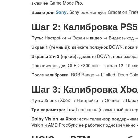
включён Game Mode Pro.
Важно для
Sony
:
Sony рекомендует Gradation Prefe
Шаг 2: Калибровка PS5
Путь:
Настройки → Экран и видео → Видеовыход →
Экран 1 (тёмный):
движете ползунок DOWN, пока те
Экраны 2 и 3 (яркие):
движете DOWN, пока изображ
Практически: для OLED ~800 нит — около 12–15 клик
После калибровки: RGB Range → Limited. Deep Colo
Шаг 3: Калибровка Xbox
Путь:
Кнопка Xbox → Настройки → Общие → Параме
Три параметра:
Low Luminance (шахматный паттерн, 
Dolby Vision на Xbox:
если телевизор поддерживает
Vision и AMD FreeSync не работают одновременно