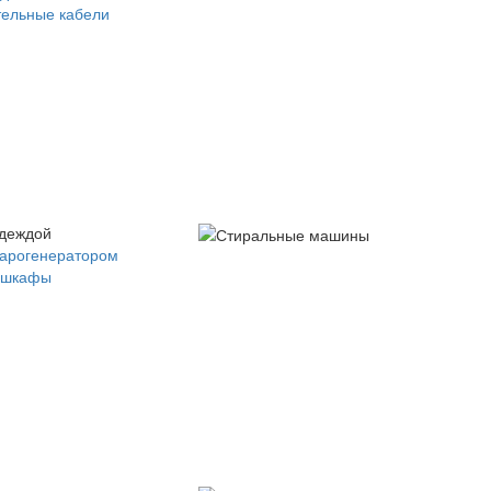
ельные кабели
одеждой
парогенератором
 шкафы