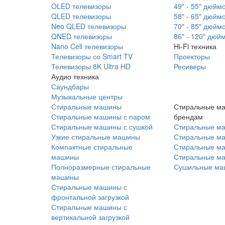
OLED телевизоры
49" - 55" дюйм
QLED телевизоры
58" - 65" дюйм
Neo QLED телевизоры
70" - 85" дюйм
QNED телевизоры
86" - 120" дюй
Nano Cell телевизоры
Hi-Fi техника
Телевизоры со Smart TV
Проекторы
Телевизоры 8K Ultra HD
Ресиверы
Аудио техника
Саундбары
Музыкальные центры
Стиральные машины
Стиральные м
Стиральные машины с паром
брендам
Стиральные машины с сушкой
Стиральные м
Узкие стиральные машины
Стиральные м
Компактные стиральные
Стиральные ма
машины
Стиральные м
Полноразмерные стиральные
Сушильные ма
машины
Стиральные машины с
фронтальной загрузкой
Стиральные машины с
вертикальной загрузкой