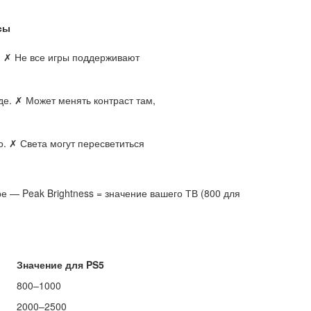
сы
.
✗
Не все игры поддерживают
де.
✗
Может менять контраст там,
о.
✗
Света могут пересветиться
е — Peak Brightness = значение вашего ТВ (800 для
Значение для PS5
800–1000
2000–2500