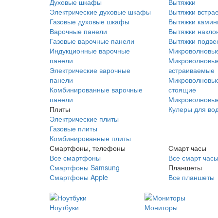
Духовые шкафы
Вытяжки
Электрические духовые шкафы
Вытяжки встра
Газовые духовые шкафы
Вытяжки ками
Варочные панели
Вытяжки накло
Газовые варочные панели
Вытяжки подве
Индукционные варочные
Микроволновые
панели
Микроволновые
Электрические варочные
встраиваемые
панели
Микроволновые
Комбинированные варочные
стоящие
панели
Микроволновые
Плиты
Кулеры для во
Электрические плиты
Газовые плиты
Комбинированные плиты
Смартфоны, телефоны
Смарт часы
Все смартфоны
Все смарт час
Смартфоны Samsung
Планшеты
Смартфоны Apple
Все планшеты
Ноутбуки
Мониторы