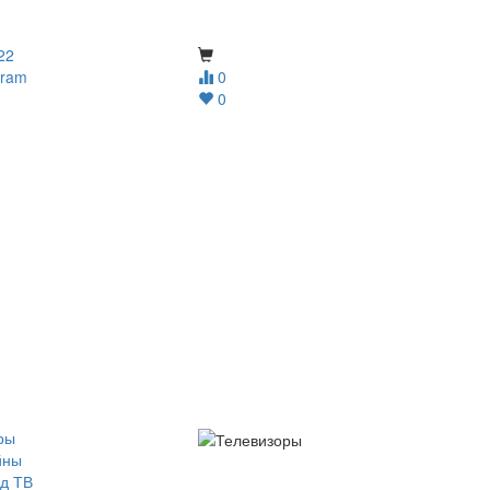
22
gram
0
0
ры
йны
д ТВ