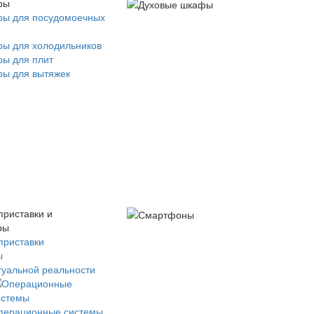
ры
ры для посудомоечных
ры для холодильников
ры для плит
ры для вытяжек
приставки и
ры
приставки
ы
туальной реальности
перационные системы