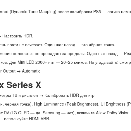
rred (Dynamic Tone Mapping) после калибровки PS5 — логика немно
 Настроить HDR.
нь почти не исчезает. Один шаг назад — это чёрная точка.
ение полностью не пропадает за пределы. Один шаг назад — Peak
ов. Для Mini LED 2000+ нит — 20–25 кликов. Не угадывайте: смотр
r Output → Automatic.
 Series X
тры ТВ и дисплея → Калибровать HDR для игр.
чёрная точка), High Luminance (Peak Brightness), UI Brightness (Pa
 DV (LG OLED — да, Samsung — нет), включите Allow Dolby Vision
 — используйте HDMI VRR.