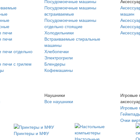
Посудомоечные машины
Аксессуа
еваемые
Посудомоечные машины
Аксессуа
нные
встраиваемые
машин
нные
Посудомоечные машины
Аксессуа
сные
отдельно стоящие
Аксессуа
 печи
Холодильники
Аксессуа
 печи
Встраиваемые стиральные
машины
 печи отдельно
Хлебопечки
Электрогрили
 печи с грилем
Блендеры
ды
Кофемашины
Наушники
Игровые 
ы
Все наушники
аксессуа
Игровые 
Геймпад
Очки вир
Принтеры и МФУ
Настольные
О