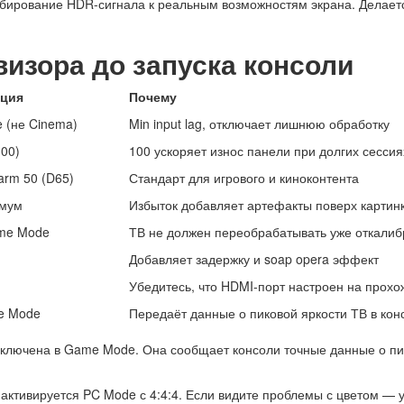
ирование HDR-сигнала к реальным возможностям экрана. Делаетс
визора до запуска консоли
ация
Почему
 (не Cinema)
Min input lag, отключает лишнюю обработку
100)
100 ускоряет износ панели при долгих сессия
arm 50 (D65)
Стандарт для игрового и киноконтента
имум
Избыток добавляет артефакты поверх картин
ame Mode
ТВ не должен переобрабатывать уже откали
Добавляет задержку и soap opera эффект
Убедитесь, что HDMI-порт настроен на прох
e Mode
Передаёт данные о пиковой яркости ТВ в кон
ключена в Game Mode. Она сообщает консоли точные данные о пик
ктивируется PC Mode с 4:4:4. Если видите проблемы с цветом — у