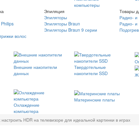
компьютеры
ка
Эпиляция
Товары д
Эпиляторы
Радио- и
Philips
Эпиляторы Braun
Радио- и
Эпиляторы Braun 9 серии
Подогрев
трижки волос
О
Внешние накопители
Твердотельные
данных
накопители SSD
Ж
Материнские платы
Охлаждение
компьютера
к настроить HDR на телевизоре для идеальной картинки в играх