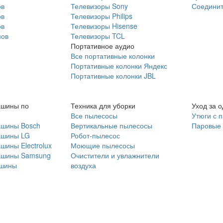
ов
Телевизоры Sony
Соединит
ов
Телевизоры Philips
ов
Телевизоры Hisense
мов
Телевизоры TCL
Портативное аудио
Все портативные колонки
Портативные колонки Яндекс
Портативные колонки JBL
ашины по
Техника для уборки
Уход за 
Все пылесосы
Утюги с 
ашины Bosch
Вертикальные пылесосы
Паровые
ашины LG
Робот-пылесос
шины Electrolux
Моющие пылесосы
ашины Samsung
Очистители и увлажнители
шины
воздуха