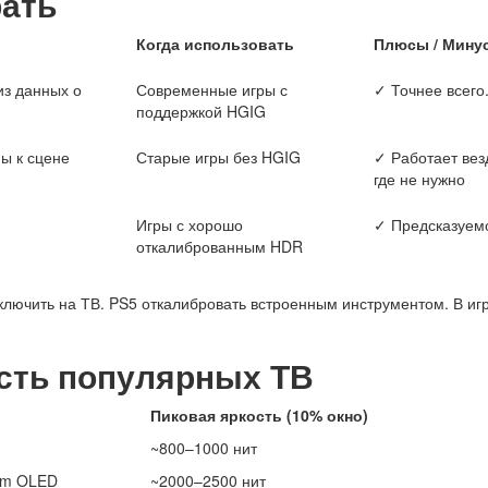
рать
Когда использовать
Плюсы / Мину
из данных о
Современные игры с
✓
Точнее всего
поддержкой HGIG
ы к сцене
Старые игры без HGIG
✓
Работает вез
где не нужно
Игры с хорошо
✓
Предсказуем
откалиброванным HDR
лючить на ТВ. PS5 откалибровать встроенным инструментом. В игр
ость популярных ТВ
Пиковая яркость (10% окно)
~800–1000 нит
em OLED
~2000–2500 нит