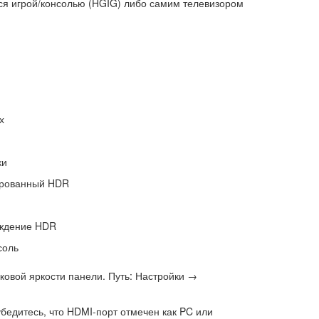
я игрой/консолью (HGIG) либо самим телевизором
х
ки
брованный HDR
ождение HDR
соль
овой яркости панели. Путь: Настройки →
бедитесь, что HDMI-порт отмечен как PC или