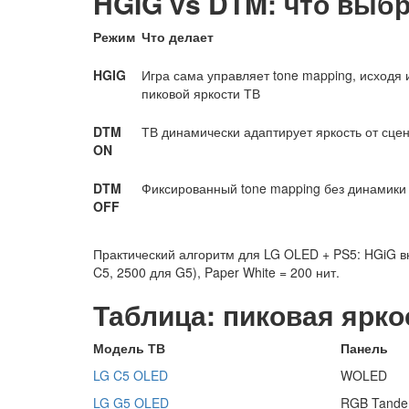
HGIG vs DTM: что выб
Режим
Что делает
HGIG
Игра сама управляет tone mapping, исходя 
пиковой яркости ТВ
DTM
ТВ динамически адаптирует яркость от сцен
ON
DTM
Фиксированный tone mapping без динамики
OFF
Практический алгоритм для LG OLED + PS5: HGiG вк
C5, 2500 для G5), Paper White = 200 нит.
Таблица: пиковая ярк
Модель ТВ
Панель
LG C5 OLED
WOLED
LG G5 OLED
RGB Tand