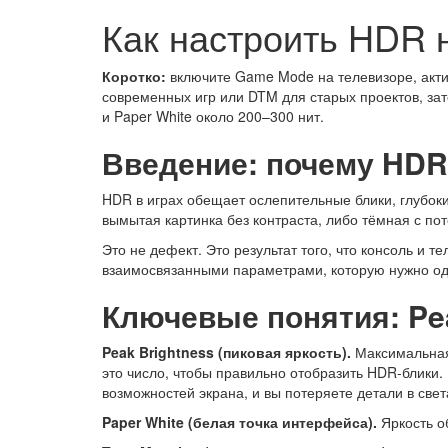
Как настроить HDR н
Коротко:
включите Game Mode на телевизоре, акт
современных игр или DTM для старых проектов, зат
и Paper White около 200–300 нит.
Введение: почему HDR
HDR в играх обещает ослепительные блики, глубок
вымытая картинка без контраста, либо тёмная с по
Это не дефект. Это результат того, что консоль и 
взаимосвязанными параметрами, которую нужно оди
Ключевые понятия: Pea
Peak Brightness (пиковая яркость).
Максимальная 
это число, чтобы правильно отобразить HDR-блики. 
возможностей экрана, и вы потеряете детали в свет
Paper White (белая точка интерфейса).
Яркость о