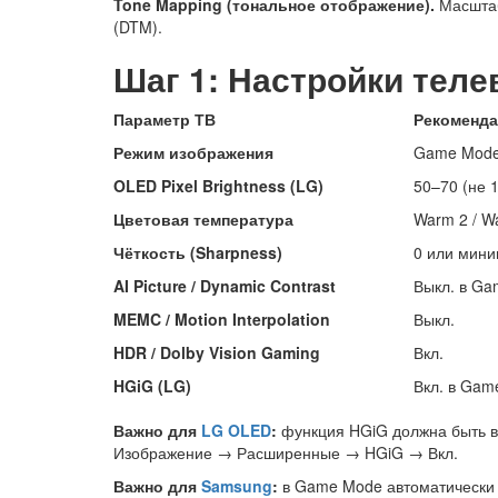
Tone Mapping (тональное отображение).
Масштаб
(DTM).
Шаг 1: Настройки теле
Параметр ТВ
Рекоменд
Режим изображения
Game Mode
OLED Pixel Brightness (LG)
50–70 (не 
Цветовая температура
Warm 2 / W
Чёткость (Sharpness)
0 или мин
AI Picture / Dynamic Contrast
Выкл. в G
MEMC / Motion Interpolation
Выкл.
HDR / Dolby Vision Gaming
Вкл.
HGiG (LG)
Вкл. в Gam
Важно для
LG OLED
:
функция HGiG должна быть в
Изображение → Расширенные → HGiG → Вкл.
Важно для
Samsung
:
в Game Mode автоматически а