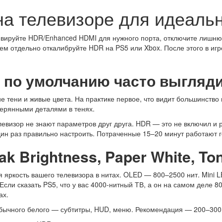
а телевизоре для идеальн
ивируйте HDR/Enhanced HDMI для нужного порта, отключите лишню
ем отдельно откалибруйте HDR на PS5 или Xbox. После этого в игр
 по умолчанию часто выгляди
ие тени и живые цвета. На практике первое, что видит большинств
терянными деталями в тенях.
телевизор не знают параметров друг друга. HDR — это не включил и 
н раз правильно настроить. Потраченные 15–20 минут работают 
k Brightness, Paper White, To
яркость вашего телевизора в нитах. OLED — 800–2500 нит. Mini L
Если сказать PS5, что у вас 4000-нитный ТВ, а он на самом деле 
ах.
бычного белого — субтитры, HUD, меню. Рекомендация — 200–300 