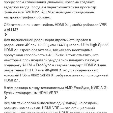
процессоры сглаживания движений, которые создают
задержку ввода. Когда вы переключаетесь на просмотр
фильма или YouTube, ALLM возвращает стандартные
настройки графики обратно.
Обязательно ли иметь кабель HDMI 2.1, чтобы работали VRR
и ALLM?
Для полноценной реализации игровых стандартов в
разрешении 4K при 120 Гц или 144 Гц кабель Ultra High Speed
HDMI 2.1 строго обязателен, так как ему необходима
пропускная способность в 48 Гбит/с. Стоит отметить, что
некоторые производители умудрялись внедрять базовую
поддержку ALLM и FreeSync в старый стандарт HDMI 2.0 для
разрешений Full HD или 4K@60Hz, но для современных
консолей PS5 и Xbox Series X требуется именно полноценный
HDMI 2.1.
В чём разница между технологиями AMD FreeSync, NVIDIA G-
Sync и стандартным HDMI VRR?
Все эти технологии выполняют одну задачу, но созданы
разными компаниями. HDMI VRR — это официальный
открытый стандарт консорциума HDMI, который используется