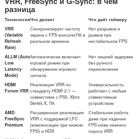
VRR, FreeSync и G-Sync: в чём
разница
Технология
Что делает
Что даёт геймеру
VRR
Синхронизирует частоту
Нет разрывов и
(Variable
экрана с FPS консоли/ПК в
рывков при
Refresh
реальном времени
нестабильном FPS
Rate)
ALLM (Auto
Автоматически включает
Нет лишней задержки
Low
игровой режим при
без ручного
Latency
обнаружении игрового
переключения
Mode)
сигнала
HDMI
Реализация VRR по
Универсальность:
Forum VRR
стандарту HDMI 2.1 —
работает с любым
совместима с PS5, Xbox
совместимым
Series X, ПК
устройством
AMD
Расширенная реализация
Стабильная работа
FreeSync
VRR с поддержкой LFC
даже при падении
Premium
(компенсация при низком
FPS ниже нижнего
FPS) и HDR
порога VRR