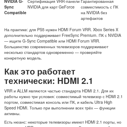
NVIDIA G-
Сертификация VRR-панели
Гарантированная
Sync
NVIDIA для карт GeForce
совместимость с ПК
Compatible
на NVIDIA без
артефактов
На практике: для PS5 нужен HDMI Forum VRR. Xbox Series X
дополнительно поддерживает FreeSync Premium. ПК с NVIDIA
— ищите G-Sync Compatible или HDMI Forum VRR.
Большинство современных телевизоров поддерживают
несколько стандартов одновременно — проверяйте
конкретную модель.
Как это работает
технически: HDMI 2.1
VRR и ALLM являются частью стандарта HDMI 2.1. Для их
работы нужно три условия: совместимый телевизор с HDMI 2.1
портом, совместимая консоль или ПК, и кабель Ultra High
Speed HDMI. Только при выполнении всех трёх — функции
активны.
Есть нюанс: некоторые телевизоры имеют HDMI 2.1 порты, но