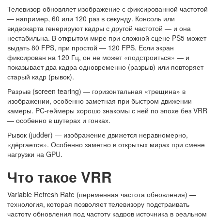
Телевизор обновляет изображение с фиксированной частотой
— например, 60 или 120 раз в секунду. Консоль или
видеокарта генерируют кадры с другой частотой — и она
нестабильна. В открытом мире при сложной сцене PS5 может
выдать 80 FPS, при простой — 120 FPS. Если экран
фиксирован на 120 Гц, он не может «подстроиться» — и
показывает два кадра одновременно (разрыв) или повторяет
старый кадр (рывок).
Разрыв (screen tearing) — горизонтальная «трещина» в
изображении, особенно заметная при быстром движении
камеры. PC-геймеры хорошо знакомы с ней по эпохе без VRR
— особенно в шутерах и гонках.
Рывок (judder) — изображение движется неравномерно,
«дёргается». Особенно заметно в открытых мирах при смене
нагрузки на GPU.
Что такое VRR
Variable Refresh Rate (переменная частота обновления) —
технология, которая позволяет телевизору подстраивать
частоту обновления под частоту кадров источника в реальном