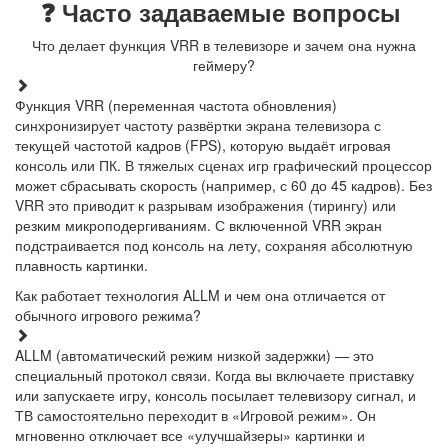
❓ Часто задаваемые вопросы
Что делает функция VRR в телевизоре и зачем она нужна
геймеру?
Функция VRR (переменная частота обновления)
синхронизирует частоту развёртки экрана телевизора с
текущей частотой кадров (FPS), которую выдаёт игровая
консоль или ПК. В тяжелых сценах игр графический процессор
может сбрасывать скорость (например, с 60 до 45 кадров). Без
VRR это приводит к разрывам изображения (тирингу) или
резким микроподергиваниям. С включенной VRR экран
подстраивается под консоль на лету, сохраняя абсолютную
плавность картинки.
Как работает технология ALLM и чем она отличается от
обычного игрового режима?
ALLM (автоматический режим низкой задержки) — это
специальный протокол связи. Когда вы включаете приставку
или запускаете игру, консоль посылает телевизору сигнал, и
ТВ самостоятельно переходит в «Игровой режим». Он
мгновенно отключает все «улучшайзеры» картинки и