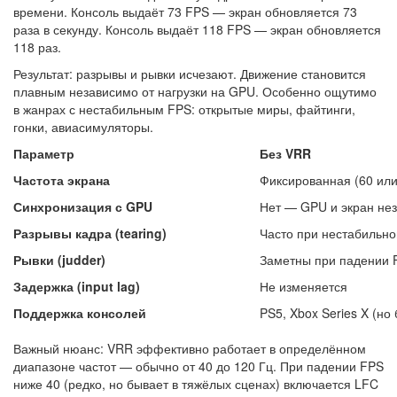
времени. Консоль выдаёт 73 FPS — экран обновляется 73
раза в секунду. Консоль выдаёт 118 FPS — экран обновляется
118 раз.
Результат: разрывы и рывки исчезают. Движение становится
плавным независимо от нагрузки на GPU. Особенно ощутимо
в жанрах с нестабильным FPS: открытые миры, файтинги,
гонки, авиасимуляторы.
Параметр
Без VRR
Частота экрана
Фиксированная (60 или
Синхронизация с GPU
Нет — GPU и экран не
Разрывы кадра (tearing)
Часто при нестабильн
Рывки (judder)
Заметны при падении 
Задержка (input lag)
Не изменяется
Поддержка консолей
PS5, Xbox Series X (но 
Важный нюанс: VRR эффективно работает в определённом
диапазоне частот — обычно от 40 до 120 Гц. При падении FPS
ниже 40 (редко, но бывает в тяжёлых сценах) включается LFC