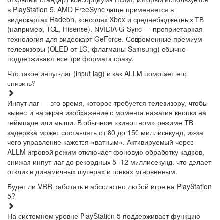
в PlayStation 5. AMD FreeSync чаще применяется в
видеокартах Radeon, консолях Xbox и среднебюджетных ТВ
(например, TCL, Hisense). NVIDIA G-Sync — проприетарная
технология для видеокарт GeForce. Современные премиум-
телевизоры (OLED от LG, флагманы Samsung) обычно
поддерживают все три формата сразу.
Что такое инпут-лаг (input lag) и как ALLM помогает его
снизить?
Инпут-лаг — это время, которое требуется телевизору, чтобы
вывести на экран изображение с момента нажатия кнопки на
геймпаде или мыши. В обычном «киношном» режиме ТВ
задержка может составлять от 80 до 150 миллисекунд, из-за
чего управление кажется «ватным». Активируемый через
ALLM игровой режим отключает фоновую обработку кадров,
снижая инпут-лаг до рекордных 5–12 миллисекунд, что делает
отклик в динамичных шутерах и гонках мгновенным.
Будет ли VRR работать в абсолютно любой игре на PlayStation
5?
На системном уровне PlayStation 5 поддерживает функцию