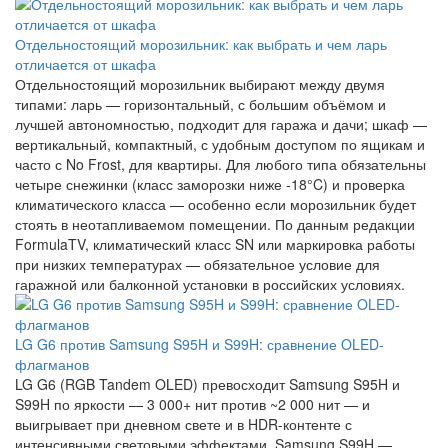
Отдельностоящий морозильник: как выбрать и чем ларь
отличается от шкафа
Отдельностоящий морозильник выбирают между двумя
типами: ларь — горизонтальный, с большим объёмом и
лучшей автономностью, подходит для гаража и дачи; шкаф —
вертикальный, компактный, с удобным доступом по ящикам и
часто с No Frost, для квартиры. Для любого типа обязательны
четыре снежинки (класс заморозки ниже -18°C) и проверка
климатического класса — особенно если морозильник будет
стоять в неотапливаемом помещении. По данным редакции
FormulaTV, климатический класс SN или маркировка работы
при низких температурах — обязательное условие для
гаражной или балконной установки в российских условиях.
LG G6 против Samsung S95H и S99H: сравнение OLED-
флагманов
LG G6 (RGB Tandem OLED) превосходит Samsung S95H и
S99H по яркости — 3 000+ нит против ~2 000 нит — и
выигрывает при дневном свете и в HDR-контенте с
интенсивными световыми эффектами. Samsung S99H —