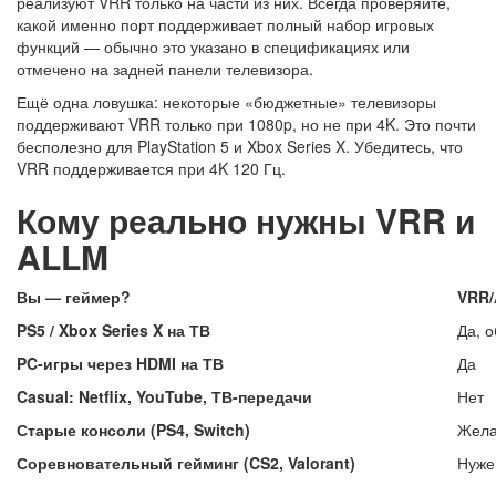
реализуют VRR только на части из них. Всегда проверяйте,
какой именно порт поддерживает полный набор игровых
функций — обычно это указано в спецификациях или
отмечено на задней панели телевизора.
Ещё одна ловушка: некоторые «бюджетные» телевизоры
поддерживают VRR только при 1080p, но не при 4K. Это почти
бесполезно для PlayStation 5 и Xbox Series X. Убедитесь, что
VRR поддерживается при 4K 120 Гц.
Кому реально нужны VRR и
ALLM
Вы — геймер?
VRR
PS5 / Xbox Series X на ТВ
Да, 
PC-игры через HDMI на ТВ
Да
Casual: Netflix, YouTube, ТВ-передачи
Нет
Старые консоли (PS4, Switch)
Жела
Соревновательный гейминг (CS2, Valorant)
Нуже