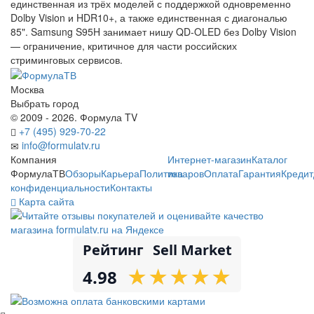
единственная из трёх моделей с поддержкой одновременно
Dolby Vision и HDR10+, а также единственная с диагональю
85". Samsung S95H занимает нишу QD-OLED без Dolby Vision
— ограничение, критичное для части российских
стриминговых сервисов.
Москва
Выбрать город
© 2009 - 2026. Формула TV
+7 (495) 929-70-22
info@formulatv.ru
Компания
Интернет-магазин
Каталог
ФормулаТВ
Обзоры
Карьера
Политика
товаров
Оплата
Гарантия
Кредит
конфиденциальности
Контакты
Карта сайта
Рейтинг
Sell Market
★
★
★
★
★
★
★
★
★
★
4.98