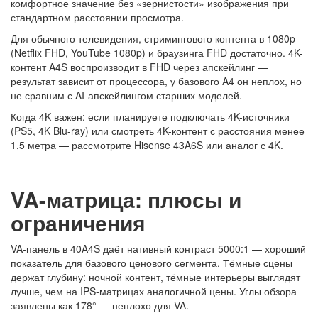
комфортное значение без «зернистости» изображения при
стандартном расстоянии просмотра.
Для обычного телевидения, стримингового контента в 1080p
(Netflix FHD, YouTube 1080p) и браузинга FHD достаточно. 4K-
контент A4S воспроизводит в FHD через апскейлинг —
результат зависит от процессора, у базового A4 он неплох, но
не сравним с AI-апскейлингом старших моделей.
Когда 4K важен: если планируете подключать 4K-источники
(PS5, 4K Blu-ray) или смотреть 4K-контент с расстояния менее
1,5 метра — рассмотрите Hisense 43A6S или аналог с 4K.
VA-матрица: плюсы и
ограничения
VA-панель в 40A4S даёт нативный контраст 5000:1 — хороший
показатель для базового ценового сегмента. Тёмные сцены
держат глубину: ночной контент, тёмные интерьеры выглядят
лучше, чем на IPS-матрицах аналогичной цены. Углы обзора
заявлены как 178° — неплохо для VA.