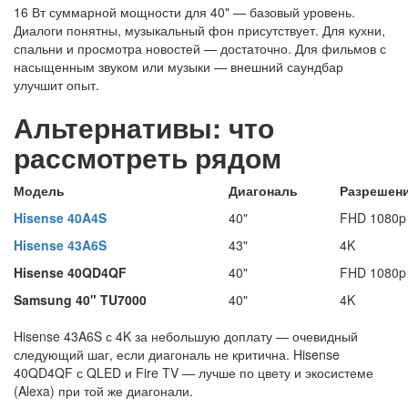
16 Вт суммарной мощности для 40" — базовый уровень.
Диалоги понятны, музыкальный фон присутствует. Для кухни,
спальни и просмотра новостей — достаточно. Для фильмов с
насыщенным звуком или музыки — внешний саундбар
улучшит опыт.
Альтернативы: что
рассмотреть рядом
Модель
Диагональ
Разрешен
Hisense 40A4S
40"
FHD 1080p
Hisense 43A6S
43"
4K
Hisense 40QD4QF
40"
FHD 1080p
Samsung 40" TU7000
40"
4K
Hisense 43A6S с 4K за небольшую доплату — очевидный
следующий шаг, если диагональ не критична. Hisense
40QD4QF с QLED и Fire TV — лучше по цвету и экосистеме
(Alexa) при той же диагонали.