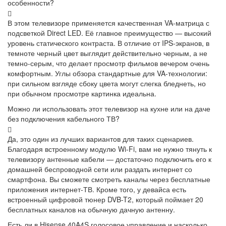
особенности?
В этом телевизоре применяется качественная VA-матрица с
подсветкой Direct LED. Её главное преимущество — высокий
уровень статического контраста. В отличие от IPS-экранов, в
темноте черный цвет выглядит действительно черным, а не
темно-серым, что делает просмотр фильмов вечером очень
комфортным. Углы обзора стандартные для VA-технологии:
при сильном взгляде сбоку цвета могут слегка бледнеть, но
при обычном просмотре картинка идеальна.
Можно ли использовать этот телевизор на кухне или на даче
без подключения кабельного ТВ?
Да, это один из лучших вариантов для таких сценариев.
Благодаря встроенному модулю Wi-Fi, вам не нужно тянуть к
телевизору антенные кабели — достаточно подключить его к
домашней беспроводной сети или раздать интернет со
смартфона. Вы сможете смотреть каналы через бесплатные
приложения интернет-ТВ. Кроме того, у девайса есть
встроенный цифровой тюнер DVB-T2, который поймает 20
бесплатных каналов на обычную дачную антенну.
Есть ли в Hisense 40A4S голосовое управление и насколько