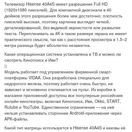
Телевизор Hisense 40A4S имеет разрешение Full HD
(1920x1080 пикселей). Для компактной диагонали в 40
дюймов этого разрешения более чем достаточно: плотность
пикселей высокая, поэтому картинка выглядит четкой,
детализированной, без видимой зернистости или размытия
текста. Переплачивать за 4K в таком размере экрана не имеет
практического смысла, так как с расстояния просмотра в 1.5–2
метра разница будет абсолютно незаметна.
Какая операционная система установлена в ТВ и можно ли
смотреть Кинопоиск и Иви?
Модель работает под управлением фирменной смарт-
платформы VIDAA. Она разработана специально для
недорогого железа, поэтому работает очень быстро, не
зависает и мгновенно откликается на пульт. Из коробки в
магазине приложений доступны все популярные российские
онлайн-кинотеатры, включая Кинопоиск, Иви, Okko, START,
Rutube и YouTube. Единственное ограничение — на неё
нельзя устанавливать сторонние Android-приложения через
APK-файлы.
Какой тип матрицы используется в Hisense 40A4S и каковы её