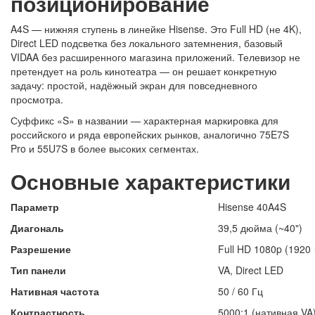
позиционирование
A4S — нижняя ступень в линейке Hisense. Это Full HD (не 4K),
Direct LED подсветка без локального затемнения, базовый
VIDAA без расширенного магазина приложений. Телевизор не
претендует на роль кинотеатра — он решает конкретную
задачу: простой, надёжный экран для повседневного
просмотра.
Суффикс «S» в названии — характерная маркировка для
российского и ряда европейских рынков, аналогично 75E7S
Pro и 55U7S в более высоких сегментах.
Основные характеристики
Параметр
Hisense 40A4S
Диагональ
39,5 дюйма (~40")
Разрешение
Full HD 1080p (1920 
Тип панели
VA, Direct LED
Нативная частота
50 / 60 Гц
Контрастность
5000:1 (нативная VA