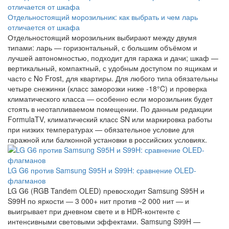
Отдельностоящий морозильник: как выбрать и чем ларь
отличается от шкафа
Отдельностоящий морозильник выбирают между двумя
типами: ларь — горизонтальный, с большим объёмом и
лучшей автономностью, подходит для гаража и дачи; шкаф —
вертикальный, компактный, с удобным доступом по ящикам и
часто с No Frost, для квартиры. Для любого типа обязательны
четыре снежинки (класс заморозки ниже -18°C) и проверка
климатического класса — особенно если морозильник будет
стоять в неотапливаемом помещении. По данным редакции
FormulaTV, климатический класс SN или маркировка работы
при низких температурах — обязательное условие для
гаражной или балконной установки в российских условиях.
LG G6 против Samsung S95H и S99H: сравнение OLED-
флагманов
LG G6 (RGB Tandem OLED) превосходит Samsung S95H и
S99H по яркости — 3 000+ нит против ~2 000 нит — и
выигрывает при дневном свете и в HDR-контенте с
интенсивными световыми эффектами. Samsung S99H —