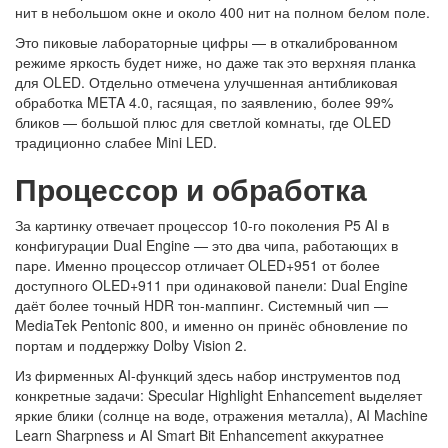
нит в небольшом окне и около 400 нит на полном белом поле.
Это пиковые лабораторные цифры — в откалиброванном
режиме яркость будет ниже, но даже так это верхняя планка
для OLED. Отдельно отмечена улучшенная антибликовая
обработка META 4.0, гасящая, по заявлению, более 99%
бликов — большой плюс для светлой комнаты, где OLED
традиционно слабее Mini LED.
Процессор и обработка
За картинку отвечает процессор 10-го поколения P5 AI в
конфигурации Dual Engine — это два чипа, работающих в
паре. Именно процессор отличает OLED+951 от более
доступного OLED+911 при одинаковой панели: Dual Engine
даёт более точный HDR тон-маппинг. Системный чип —
MediaTek Pentonic 800, и именно он принёс обновление по
портам и поддержку Dolby Vision 2.
Из фирменных AI-функций здесь набор инструментов под
конкретные задачи: Specular Highlight Enhancement выделяет
яркие блики (солнце на воде, отражения металла), AI Machine
Learn Sharpness и AI Smart Bit Enhancement аккуратнее