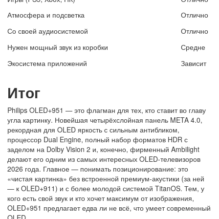
Атмосфера и подсветка
Отлично
Со своей аудиосистемой
Отлично
Нужен мощный звук из коробки
Средне
Экосистема приложений
Зависит
Итог
Philips OLED+951 — это флагман для тех, кто ставит во главу
угла картинку. Новейшая четырёхслойная панель META 4.0,
рекордная для OLED яркость с сильным антибликом,
процессор Dual Engine, полный набор форматов HDR с
заделом на Dolby Vision 2 и, конечно, фирменный Ambilight
делают его одним из самых интересных OLED-телевизоров
2026 года. Главное — понимать позиционирование: это
«чистая картинка» без встроенной премиум-акустики (за ней
— к OLED+911) и с более молодой системой TitanOS. Тем, у
кого есть свой звук и кто хочет максимум от изображения,
OLED+951 предлагает едва ли не всё, что умеет современный
OLED.