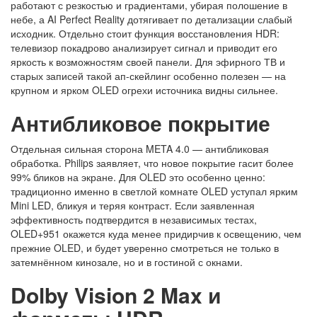
работают с резкостью и градиентами, убирая полошение в
небе, а AI Perfect Reality дотягивает по детализации слабый
исходник. Отдельно стоит функция восстановления HDR:
телевизор покадрово анализирует сигнал и приводит его
яркость к возможностям своей панели. Для эфирного ТВ и
старых записей такой ап-скейлинг особенно полезен — на
крупном и ярком OLED огрехи источника видны сильнее.
Антибликовое покрытие
Отдельная сильная сторона META 4.0 — антибликовая
обработка. Philips заявляет, что новое покрытие гасит более
99% бликов на экране. Для OLED это особенно ценно:
традиционно именно в светлой комнате OLED уступал ярким
Mini LED, бликуя и теряя контраст. Если заявленная
эффективность подтвердится в независимых тестах,
OLED+951 окажется куда менее придирчив к освещению, чем
прежние OLED, и будет уверенно смотреться не только в
затемнённом кинозале, но и в гостиной с окнами.
Dolby Vision 2 Max и