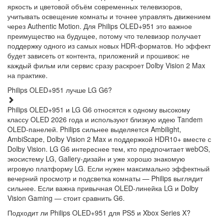
яркость и цветовой объём современных телевизоров,
учитывать освещение комнаты и точнее управлять движением
через Authentic Motion. Для Philips OLED+951 это важное
преимущество на будущее, потому что телевизор получает
поддержку одного из самых новых HDR-форматов. Но эффект
будет зависеть от контента, приложений и прошивок: не
каждый фильм или сервис сразу раскроет Dolby Vision 2 Max
на практике.
Philips OLED+951 лучше LG G6?
Philips OLED+951 и LG G6 относятся к одному высокому
классу OLED 2026 года и используют близкую идею Tandem
OLED-панелей. Philips сильнее выделяется Ambilight,
AmbiScape, Dolby Vision 2 Max и поддержкой HDR10+ вместе с
Dolby Vision. LG G6 интереснее тем, кто предпочитает webOS,
экосистему LG, Gallery-дизайн и уже хорошо знакомую
игровую платформу LG. Если нужен максимально эффектный
вечерний просмотр и подсветка комнаты — Philips выглядит
сильнее. Если важна привычная OLED-линейка LG и Dolby
Vision Gaming — стоит сравнить G6.
Подходит ли Philips OLED+951 для PS5 и Xbox Series X?