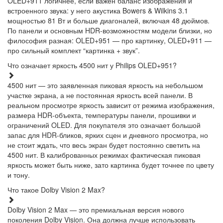
OLED+911 логичнее, если важен баланс изображения и
встроенного звука: у него акустика Bowers & Wilkins 3.1
мощностью 81 Вт и больше диагоналей, включая 48 дюймов.
По панели и основным HDR-возможностям модели близки, но
философия разная: OLED+951 — про картинку, OLED+911 —
про сильный комплект “картинка + звук”.
Что означает яркость 4500 нит у Philips OLED+951?
4500 нит — это заявленная пиковая яркость на небольшом
участке экрана, а не постоянная яркость всей панели. В
реальном просмотре яркость зависит от режима изображения,
размера HDR-объекта, температуры панели, прошивки и
ограничений OLED. Для покупателя это означает большой
запас для HDR-бликов, ярких сцен и дневного просмотра, но
не стоит ждать, что весь экран будет постоянно светить на
4500 нит. В калиброванных режимах фактическая пиковая
яркость может быть ниже, зато картинка будет точнее по цвету
и тону.
Что такое Dolby Vision 2 Max?
Dolby Vision 2 Max — это премиальная версия нового
поколения Dolby Vision. Она должна лучше использовать