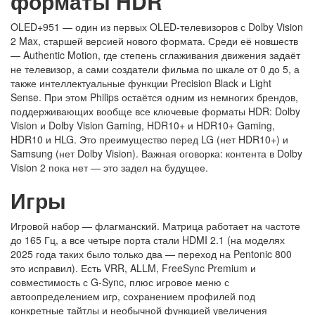
форматы HDR
OLED+951 — один из первых OLED-телевизоров с Dolby Vision
2 Max, старшей версией нового формата. Среди её новшеств
— Authentic Motion, где степень сглаживания движения задаёт
не телевизор, а сами создатели фильма по шкале от 0 до 5, а
также интеллектуальные функции Precision Black и Light
Sense. При этом Philips остаётся одним из немногих брендов,
поддерживающих вообще все ключевые форматы HDR: Dolby
Vision и Dolby Vision Gaming, HDR10+ и HDR10+ Gaming,
HDR10 и HLG. Это преимущество перед LG (нет HDR10+) и
Samsung (нет Dolby Vision). Важная оговорка: контента в Dolby
Vision 2 пока нет — это задел на будущее.
Игры
Игровой набор — флагманский. Матрица работает на частоте
до 165 Гц, а все четыре порта стали HDMI 2.1 (на моделях
2025 года таких было только два — переход на Pentonic 800
это исправил). Есть VRR, ALLM, FreeSync Premium и
совместимость с G-Sync, плюс игровое меню с
автоопределением игр, сохранением профилей под
конкретные тайтлы и необычной функцией увеличения