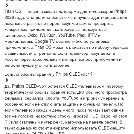
Titan OS — новая важная платформа для телевизоров Philips
2026 года. Она должна быть легче и лучше адаптирована под
локальные рынки, но перед покупкой важно проверить
конкретные приложения, которыми вы пользуетесь:
Кинопоиск, Okko, IVI, Kion, YouTube, Plex, IPTV и
медиаплееры. Google TV обычно гибче по установке
приложений, а Titan OS может отличаться по набору сервисов
в зависимости от региона. Если телевизор покупается в
России через параллельный импорт, вопрос приложений и
региона лучше уточнить заранее.
Есть ли риск выгорания у Philips OLED+951?
Да, Philips OLED+951 остаётся OLED-телевизором, поэтому
теоретический риск выгорания есть. Для обычного просмотра
фильмов, сериалов, спорта, YouTube и игр риск умеренный,
особенно если не отключать защитные функции панели. Но
если телевизор каждый день много часов показывает один и
тот же логотип, новостную строку, игровой HUD, рабочий стол
ПК или статичный интерфейс, нагрузка на панель растёт. В
таких сценариях стоит аккуратно использовать OLED-защиту
или сравнить OLED с Mini LED.