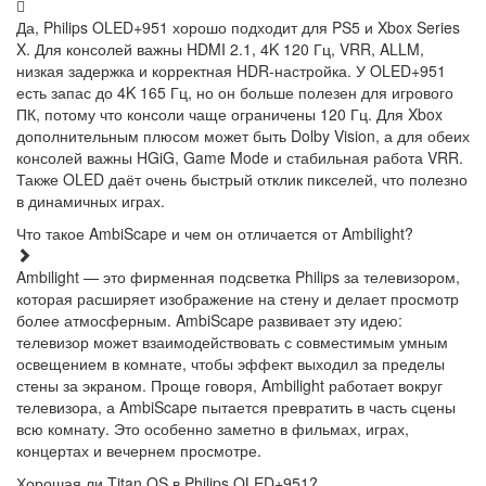
Да, Philips OLED+951 хорошо подходит для PS5 и Xbox Series
X. Для консолей важны HDMI 2.1, 4K 120 Гц, VRR, ALLM,
низкая задержка и корректная HDR-настройка. У OLED+951
есть запас до 4K 165 Гц, но он больше полезен для игрового
ПК, потому что консоли чаще ограничены 120 Гц. Для Xbox
дополнительным плюсом может быть Dolby Vision, а для обеих
консолей важны HGiG, Game Mode и стабильная работа VRR.
Также OLED даёт очень быстрый отклик пикселей, что полезно
в динамичных играх.
Что такое AmbiScape и чем он отличается от Ambilight?
Ambilight — это фирменная подсветка Philips за телевизором,
которая расширяет изображение на стену и делает просмотр
более атмосферным. AmbiScape развивает эту идею:
телевизор может взаимодействовать с совместимым умным
освещением в комнате, чтобы эффект выходил за пределы
стены за экраном. Проще говоря, Ambilight работает вокруг
телевизора, а AmbiScape пытается превратить в часть сцены
всю комнату. Это особенно заметно в фильмах, играх,
концертах и вечернем просмотре.
Хорошая ли Titan OS в Philips OLED+951?