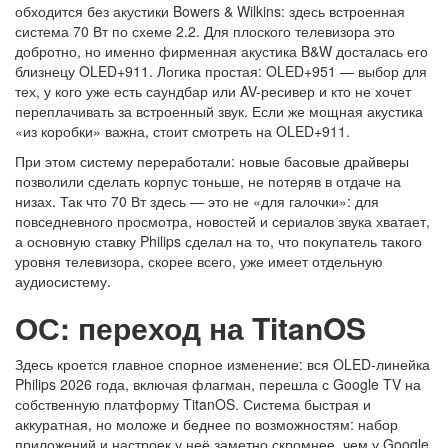
обходится без акустики Bowers & Wilkins: здесь встроенная
система 70 Вт по схеме 2.2. Для плоского телевизора это
добротно, но именно фирменная акустика B&W досталась его
близнецу OLED+911. Логика простая: OLED+951 — выбор для
тех, у кого уже есть саундбар или AV-ресивер и кто не хочет
переплачивать за встроенный звук. Если же мощная акустика
«из коробки» важна, стоит смотреть на OLED+911.
При этом систему переработали: новые басовые драйверы
позволили сделать корпус тоньше, не потеряв в отдаче на
низах. Так что 70 Вт здесь — это не «для галочки»: для
повседневного просмотра, новостей и сериалов звука хватает,
а основную ставку Philips сделал на то, что покупатель такого
уровня телевизора, скорее всего, уже имеет отдельную
аудиосистему.
ОС: переход на TitanOS
Здесь кроется главное спорное изменение: вся OLED-линейка
Philips 2026 года, включая флагман, перешла с Google TV на
собственную платформу TitanOS. Система быстрая и
аккуратная, но моложе и беднее по возможностям: набор
приложений и настроек у неё заметно скромнее, чем у Google