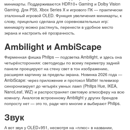
миникарты. Поддерживаются HDR10+ Gaming и Dolby Vision
Gaming. Для PS5, Xbox Series X и игрового ПК — практически
эталонный игровой OLED. Функция увеличения миникарты, к
слову, прицельно сделана для соревновательных игр:
миникарту можно растянуть, перенести в удобное место
экрана и настроить её прозрачность.
Ambilight и AmbiScape
Фирменная фишка Philips — подсветка Ambilight, и здесь она
четырёхсторонняя: светодиоды по всему периметру задней
панели проецируют на стену свет в тон изображению,
расширяя картинку за пределы экрана. Новинка 2026 года —
AmbiScape: через приложение и протокол Matter телевизор
синхронизирует до четырёх умных ламп (Philips Hue, IKEA,
NanoLeaf, WiZ) и распространяет световую атмосферу на всю
комнату. Аналогов встроенному Ambilight у других брендов
попросту нет — это то, ради чего многие и выбирают Philips.
Звук
А вот звук у OLED+951, несмотря на «плюс» в названии,