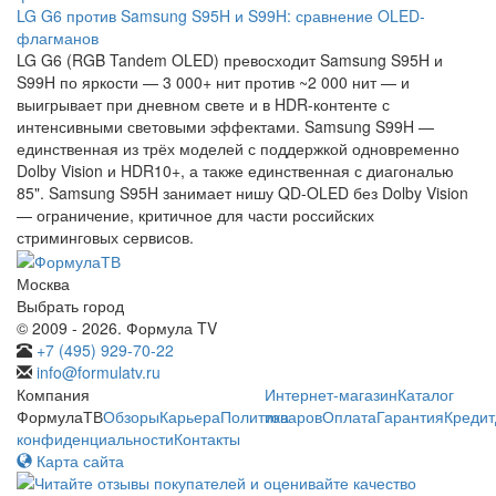
LG G6 против Samsung S95H и S99H: сравнение OLED-
флагманов
LG G6 (RGB Tandem OLED) превосходит Samsung S95H и
S99H по яркости — 3 000+ нит против ~2 000 нит — и
выигрывает при дневном свете и в HDR-контенте с
интенсивными световыми эффектами. Samsung S99H —
единственная из трёх моделей с поддержкой одновременно
Dolby Vision и HDR10+, а также единственная с диагональю
85". Samsung S95H занимает нишу QD-OLED без Dolby Vision
— ограничение, критичное для части российских
стриминговых сервисов.
Москва
Выбрать город
© 2009 - 2026. Формула TV
+7 (495) 929-70-22
info@formulatv.ru
Компания
Интернет-магазин
Каталог
ФормулаТВ
Обзоры
Карьера
Политика
товаров
Оплата
Гарантия
Кредит
конфиденциальности
Контакты
Карта сайта