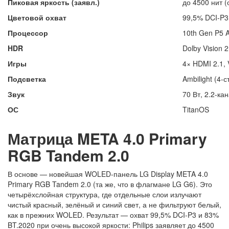
Пиковая яркость (заявл.)
до 4500 нит (
Цветовой охват
99,5% DCI-P3
Процессор
10th Gen P5 A
HDR
Dolby Vision 
Игры
4× HDMI 2.1,
Подсветка
Ambilight (4-
Звук
70 Вт, 2.2-ка
ОС
TitanOS
Матрица META 4.0 Primary
RGB Tandem 2.0
В основе — новейшая WOLED-панель LG Display META 4.0
Primary RGB Tandem 2.0 (та же, что в флагмане LG G6). Это
четырёхслойная структура, где отдельные слои излучают
чистый красный, зелёный и синий свет, а не фильтруют белый,
как в прежних WOLED. Результат — охват 99,5% DCI-P3 и 83%
BT.2020 при очень высокой яркости: Philips заявляет до 4500