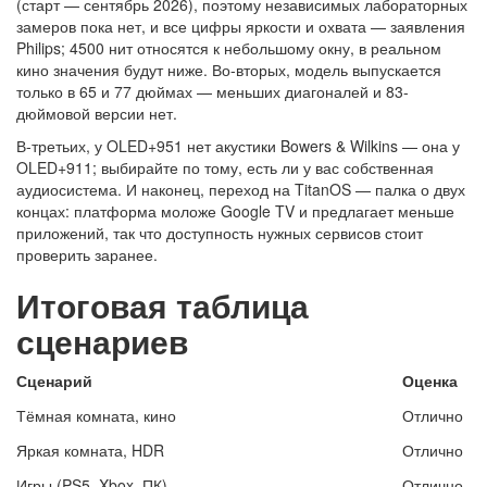
(старт — сентябрь 2026), поэтому независимых лабораторных
замеров пока нет, и все цифры яркости и охвата — заявления
Philips; 4500 нит относятся к небольшому окну, в реальном
кино значения будут ниже. Во-вторых, модель выпускается
только в 65 и 77 дюймах — меньших диагоналей и 83-
дюймовой версии нет.
В-третьих, у OLED+951 нет акустики Bowers & Wilkins — она у
OLED+911; выбирайте по тому, есть ли у вас собственная
аудиосистема. И наконец, переход на TitanOS — палка о двух
концах: платформа моложе Google TV и предлагает меньше
приложений, так что доступность нужных сервисов стоит
проверить заранее.
Итоговая таблица
сценариев
Сценарий
Оценка
Тёмная комната, кино
Отлично
Яркая комната, HDR
Отлично
Игры (PS5, Xbox, ПК)
Отлично