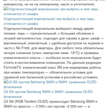
компрессор, но не на электронику, насос и уплотнители.
Отдельностоящий морозильник: как выбрать и чем ларь
отличается от шкафа
Отдельностоящий морозильник выбирают между двумя
типами: ларь — горизонтальный, с большим объёмом и
лучшей автономностью, подходит для гаража и дачи; шкаф —
вертикальный, компактный, с удобным доступом по ящикам и
часто с No Frost, для квартиры. Для любого типа обязательны
четыре снежинки (класс заморозки ниже -18°C) и проверка
климатического класса — особенно если морозильник будет
стоять в неотапливаемом помещении. По данным редакции
FormulaTV, климатический класс SN или маркировка работы
при низких температурах — обязательное условие для
гаражной или балконной установки в российских условиях.
LG G6 против Samsung S95H и S99H: сравнение OLED-
флагманов
LG G6 (RGB Tandem OLED) превосходит Samsung S95H и
S99H по яркости — 3 000+ нит против ~2 000 нит — и