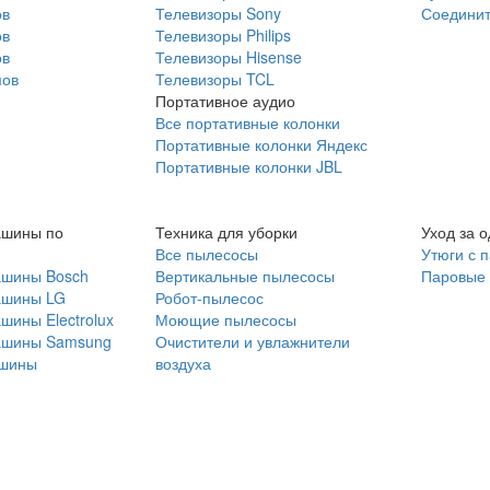
ов
Телевизоры Sony
Соединит
ов
Телевизоры Philips
ов
Телевизоры Hisense
мов
Телевизоры TCL
Портативное аудио
Все портативные колонки
Портативные колонки Яндекс
Портативные колонки JBL
ашины по
Техника для уборки
Уход за 
Все пылесосы
Утюги с 
ашины Bosch
Вертикальные пылесосы
Паровые
ашины LG
Робот-пылесос
шины Electrolux
Моющие пылесосы
ашины Samsung
Очистители и увлажнители
шины
воздуха