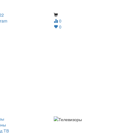
22
gram
0
0
ры
йны
д ТВ