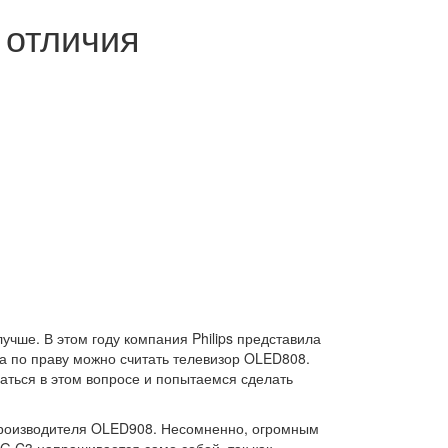
 отличия
чше. В этом году компания Philips представила
да по праву можно считать телевизор OLED808.
аться в этом вопросе и попытаемся сделать
роизводителя OLED908. Несомненно, огромным
LG C3 напрашивается само собой, так как