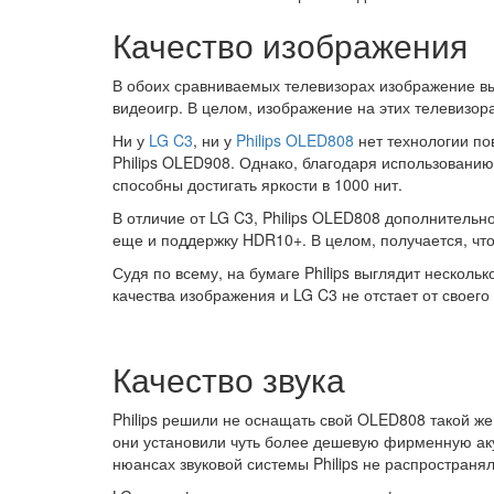
Качество изображения
В обоих сравниваемых телевизорах изображение в
видеоигр. В целом, изображение на этих телевизор
Ни у
LG C3
, ни у
Philips OLED808
нет технологии по
Philips OLED908. Однако, благодаря использованию
способны достигать яркости в 1000 нит.
В отличие от LG C3, Philips OLED808 дополнительн
еще и поддержку HDR10+. В целом, получается, чт
Судя по всему, на бумаге Philips выглядит нескол
качества изображения и LG C3 не отстает от своего
Качество звука
Philips решили не оснащать свой OLED808 такой же
они установили чуть более дешевую фирменную акус
нюансах звуковой системы Philips не распространя