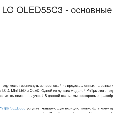
и LG OLED55C3 - основные
оду может возникнуть вопрос какой из представленных на рынке лу
е LCD, Mini-LED и OLED. Одной из лучших моделей Philips этого го
з этих телевизоров лучше? В данной статье мы постараемся разобр
Philips OLED808
уступает лидирующую позицию только флагману п
и доступны для покупателей в 42-дюймовом формате. Сравнение с 