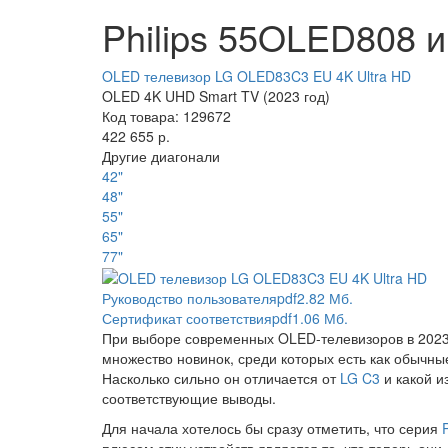
Philips 55OLED808 
OLED телевизор LG OLED83C3 EU 4K Ultra HD
OLED 4K UHD Smart TV (2023 год)
Код товара: 129672
422 655 р.
Другие диагонали
42"
48"
55"
65"
77"
Руководство пользователя
pdf
2.82 Мб.
Сертификат соответствия
pdf
1.06 Мб.
При выборе современных OLED-телевизоров в 2023 г
множество новинок, среди которых есть как обычны
Насколько сильно он отличается от
LG C3
и какой и
соответствующие выводы.
Для начала хотелось бы сразу отметить, что серия
плюсом этих устройств является то, что теперь он