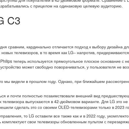
 разрабатывались с прицелом на одинаковую целевую аудиторию.
LG C3
одня сравним, кардинально отличается подход к выбору дизайна для
 новых телевизоров, в то время как LG– напротив, придерживают
и Philips теперь используется прямоугольное плоское основание с
ке устройство может свободно поворачиваться, у пользователя не в
что мы видели в прошлом году. Однако, при ближайшем рассмотрен
ься и почти полностью позаимствовали внешний вид предшествующ
х телевизора выпускаются в 42-дюймовом варианте. Для LG это не
 решили сделать это со своими OLED-телевизорами только в 2023 го
правления, то LG оставили все также как и в 2022 году, укомплекто
перь комплектуют свои телевизоры обновленным пультом с переза