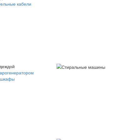
ельные кабели
одеждой
парогенератором
 шкафы