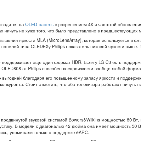
ыводится на
OLED-панель
с разрешением 4К и частотой обновления
ах ничуть не хуже того, что было представлено в предшествующих 
вышения яркости MLA (MicroLensArray), которая используется в фл
 панелей типа OLEDEXу Philips показатель пиковой яркости выше.
о поддерживает еще один формат HDR. Если у LG C3 есть поддержка
о OLED808 от Philips способен воспроизвести вообще любой форм
ько выгодней благодаря его повышенному запасу яркости и поддер
 конкурента. Стоит отметить, что оба телевизора работают ничуть 
 продвинутой звуковой системой Bowers&Wilkins мощностью 80 Вт,
тику. В модели с диагональю 42 дюйма она имеет мощность 50 Вт,
лись, упоминали только о поддержке eARC.