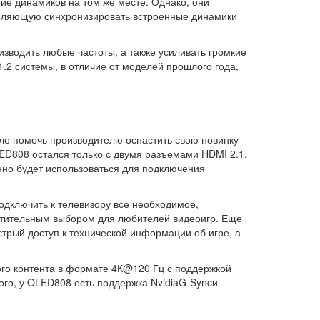
ие динамиков на том же месте. Однако, они
воляющую синхронизировать встроенные динамики
изводить любые частоты, а также усиливать громкие
1.2 системы, в отличие от моделей прошлого года,
ыло помочь производителю оснастить свою новинку
ED808 остался только с двумя разъемами HDMI 2.1.
енно будет использоваться для подключения
одключить к телевизору все необходимое,
почтительным выбором для любителей видеоигр. Еще
трый доступ к технической информации об игре, а
ого контента в формате 4К@120 Гц с поддержкой
того, у OLED808 есть поддержка NvidiaG-Syncи