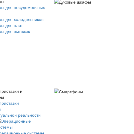
ры
ры для посудомоечных
ры для холодильников
ры для плит
ры для вытяжек
приставки и
ры
приставки
ы
туальной реальности
перационные системы