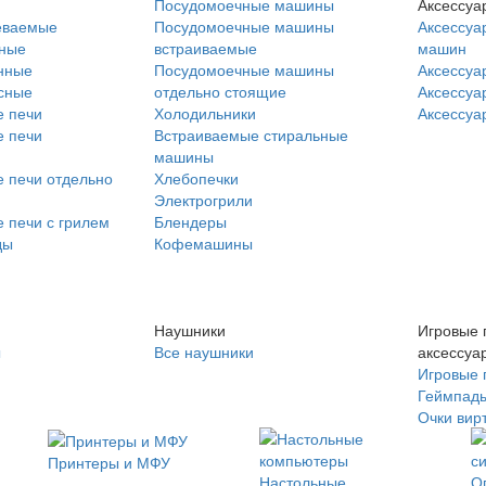
Посудомоечные машины
Аксессуа
еваемые
Посудомоечные машины
Аксессуа
нные
встраиваемые
машин
нные
Посудомоечные машины
Аксессуа
сные
отдельно стоящие
Аксессуа
 печи
Холодильники
Аксессуа
 печи
Встраиваемые стиральные
машины
 печи отдельно
Хлебопечки
Электрогрили
 печи с грилем
Блендеры
ды
Кофемашины
Наушники
Игровые 
ы
Все наушники
аксессуа
Игровые 
Геймпад
Очки вир
Принтеры и МФУ
Настольные
О