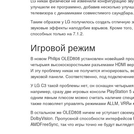
LG никак физически не изменили конфигурацию звук
улучшили ее программно, добавив несколько улуч
телевизора с динамиками совместимого саундбара.
Таким образом у LG получилось создать отличную з
звуковые эффекты наподобие взрывов. Кроме того, 
способных только на 7.1.2.
Игровой режим
В новом Philips OLED808 установлен новейший про
четырьмя высокоскоростными разъемами HDMI верси
И эту проблему никак не получится игнорировать, 
звуковой панели. Соответственно, под подключение
У LG C3 такой проблемы нет, он оснащен четырьмя 
например, сразу две игровых консоли PlayStation 
одним явным плюсом можно считать наличие специа
также позволяет управлять режимами ALLM, VRRи 
В остальном же OLED808 ничем не уступает своему
DolbyVision. Пропускной способности интерфейсов 
AMDFreeSync, так что игры точно не будут выглядет