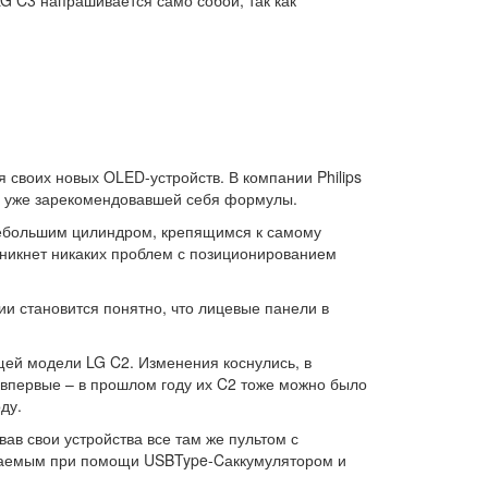
 своих новых OLED-устройств. В компании Philips
ся уже зарекомендовавшей себя формулы.
 небольшим цилиндром, крепящимся к самому
озникнет никаких проблем с позиционированием
ии становится понятно, что лицевые панели в
ей модели LG C2. Изменения коснулись, в
 впервые – в прошлом году их C2 тоже можно было
ду.
вав свои устройства все там же пультом с
ряжаемым при помощи USBType-Cаккумулятором и