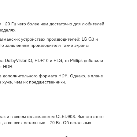
 120 Гц чего более чем достаточно для любителей
моделях.
агманских устройствах производителей: LG G3 и
 По заявлениям производителя такие экраны
 DolbyVisionIQ, HDR10 и HLG, то Philips добавили
ат HDR.
жке дополнительного формата HDR. Однако, в плане
не хуже, чем их предшественники.
 как и в своем флагманском OLED908. Вместо этого
 а во всех остальных – 70 Вт. Об остальных