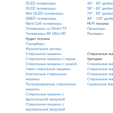
OLED телевизоры
49" - 55" дюйм
QLED телевизоры
58" - 65" дюйм
Neo QLED телевизоры
70" - 85" дюйм
QNED телевизоры
86" - 120" дюй
Nano Cell телевизоры
Hi-Fi техника
Телевизоры со Smart TV
Проекторы
Телевизоры 8K Ultra HD
Ресиверы
Аудио техника
Саундбары
Музыкальные центры
Стиральные машины
Стиральные м
Стиральные машины с паром
брендам
Стиральные машины с сушкой
Стиральные м
Узкие стиральные машины
Стиральные м
Компактные стиральные
Стиральные ма
машины
Стиральные м
Полноразмерные стиральные
Сушильные ма
машины
Стиральные машины с
фронтальной загрузкой
Стиральные машины с
вертикальной загрузкой