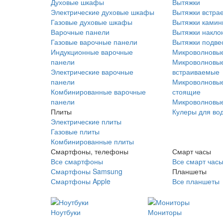
Духовые шкафы
Вытяжки
Электрические духовые шкафы
Вытяжки встра
Газовые духовые шкафы
Вытяжки ками
Варочные панели
Вытяжки накло
Газовые варочные панели
Вытяжки подве
Индукционные варочные
Микроволновые
панели
Микроволновые
Электрические варочные
встраиваемые
панели
Микроволновые
Комбинированные варочные
стоящие
панели
Микроволновые
Плиты
Кулеры для во
Электрические плиты
Газовые плиты
Комбинированные плиты
Смартфоны, телефоны
Смарт часы
Все смартфоны
Все смарт час
Смартфоны Samsung
Планшеты
Смартфоны Apple
Все планшеты
Ноутбуки
Мониторы