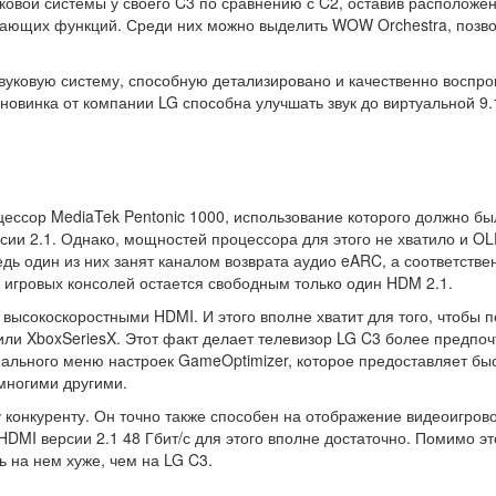
овой системы у своего C3 по сравнению с C2, оставив расположен
шающих функций. Среди них можно выделить WOW Orchestra, поз
вуковую систему, способную детализировано и качественно воспро
новинка от компании LG способна улучшать звук до виртуальной 9.
цессор MediaTek Pentonic 1000, использование которого должно б
и 2.1. Однако, мощностей процессора для этого не хватило и OL
ведь один из них занят каналом возврата аудио eARC, а соответств
 игровых консолей остается свободным только один HDM 2.1.
высокоскоростными HDMI. И этого вполне хватит для того, чтобы п
5 или XboxSeriesX. Этот факт делает телевизор LG C3 более пред
льного меню настроек GameOptimizer, которое предоставляет быс
многими другими.
 конкуренту. Он точно также способен на отображение видеоигров
HDMI версии 2.1 48 Гбит/с для этого вполне достаточно. Помимо э
ь на нем хуже, чем на LG C3.