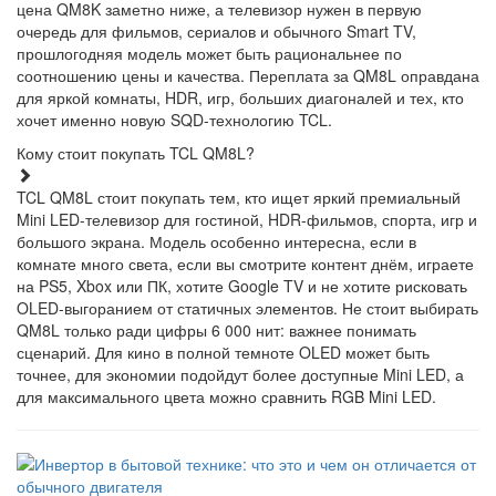
цена QM8K заметно ниже, а телевизор нужен в первую
очередь для фильмов, сериалов и обычного Smart TV,
прошлогодняя модель может быть рациональнее по
соотношению цены и качества. Переплата за QM8L оправдана
для яркой комнаты, HDR, игр, больших диагоналей и тех, кто
хочет именно новую SQD-технологию TCL.
Кому стоит покупать TCL QM8L?
TCL QM8L стоит покупать тем, кто ищет яркий премиальный
Mini LED-телевизор для гостиной, HDR-фильмов, спорта, игр и
большого экрана. Модель особенно интересна, если в
комнате много света, если вы смотрите контент днём, играете
на PS5, Xbox или ПК, хотите Google TV и не хотите рисковать
OLED-выгоранием от статичных элементов. Не стоит выбирать
QM8L только ради цифры 6 000 нит: важнее понимать
сценарий. Для кино в полной темноте OLED может быть
точнее, для экономии подойдут более доступные Mini LED, а
для максимального цвета можно сравнить RGB Mini LED.