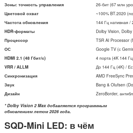
Зоны: точность управления
26-бит (67 млн уро
Цветовой охват
~100% BT.2020 (п
Частота обновления
144 Гц нативная / 
HDR-форматы
Dolby Vision, Dol
Процессор
TSR AI Processor (
ОС
Google TV (с Gemin
HDMI 2.1 (48 Гбит/с)
4 порта (4K 144 Г
VRR / ALLM
До 144 Гц (4K) / Ес
Синхронизация
AMD FreeSync Pre
Звук
Bang & Olufsen (Do
Дизайн
ZeroBorder, антиб
* Dolby Vision 2 Max добавляется программным
обновлением летом 2026 года.
SQD-Mini LED: в чём