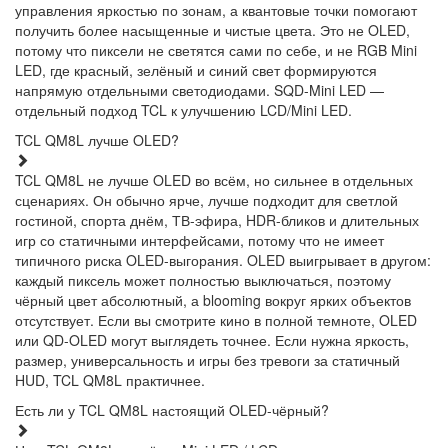
управления яркостью по зонам, а квантовые точки помогают
получить более насыщенные и чистые цвета. Это не OLED,
потому что пиксели не светятся сами по себе, и не RGB Mini
LED, где красный, зелёный и синий свет формируются
напрямую отдельными светодиодами. SQD-Mini LED —
отдельный подход TCL к улучшению LCD/Mini LED.
TCL QM8L лучше OLED?
TCL QM8L не лучше OLED во всём, но сильнее в отдельных
сценариях. Он обычно ярче, лучше подходит для светлой
гостиной, спорта днём, ТВ-эфира, HDR-бликов и длительных
игр со статичными интерфейсами, потому что не имеет
типичного риска OLED-выгорания. OLED выигрывает в другом:
каждый пиксель может полностью выключаться, поэтому
чёрный цвет абсолютный, а blooming вокруг ярких объектов
отсутствует. Если вы смотрите кино в полной темноте, OLED
или QD-OLED могут выглядеть точнее. Если нужна яркость,
размер, универсальность и игры без тревоги за статичный
HUD, TCL QM8L практичнее.
Есть ли у TCL QM8L настоящий OLED-чёрный?