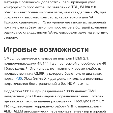
матрица с оптической доработкой, расширяющей угол
комфортного просмотра. По заявлению TCL, WHVA 2.0
обеспечивает более широкие углы, чем стандартный VA, при
сохранении высокого контраста, характерного для VA.
Прямого сравнения с IPS на уровне независимых измерений
пока нет, но субъективно при просмотре в большой компании
разница со стандартными VA-телевизорами заметна в лучшую
сторону.
Игровые возможности
QM8L поставляется с четырьмя портами HDMI 2.1,
поддерживающими 4K 144 Гц с пропускной способностью 48
Гбит/с каждый. Это исправляет главную игровую слабость
предшественника QM8K, у которого было только два таких
порта.
PS5
, Xbox Series X и два дополнительных источника
подключаются без ограничений и без HDMI-свитча.
Поддержка 288 Гц при разрешении 1080p делает QM8L
интересным для ПК-геймеров в соревновательных шутерах,
где высокая частота важнее разрешения. FreeSync Premium
Pro подтверждает корректную работу VRR с видеокартами
AMD. ALLM автоматически переключает телевизор в игровой