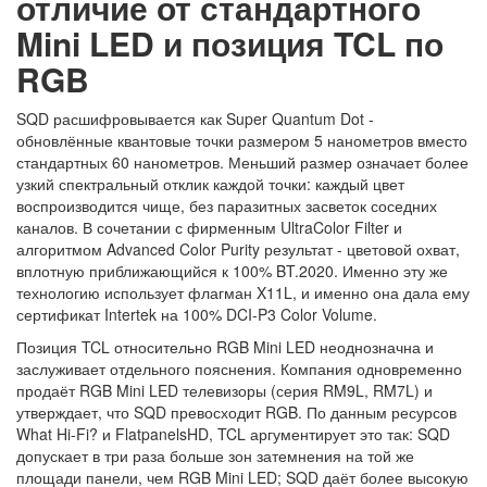
отличие от стандартного
Mini LED и позиция TCL по
RGB
SQD расшифровывается как Super Quantum Dot -
обновлённые квантовые точки размером 5 нанометров вместо
стандартных 60 нанометров. Меньший размер означает более
узкий спектральный отклик каждой точки: каждый цвет
воспроизводится чище, без паразитных засветок соседних
каналов. В сочетании с фирменным UltraColor Filter и
алгоритмом Advanced Color Purity результат - цветовой охват,
вплотную приближающийся к 100% BT.2020. Именно эту же
технологию использует флагман X11L, и именно она дала ему
сертификат Intertek на 100% DCI-P3 Color Volume.
Позиция TCL относительно RGB Mini LED неоднозначна и
заслуживает отдельного пояснения. Компания одновременно
продаёт RGB Mini LED телевизоры (серия RM9L, RM7L) и
утверждает, что SQD превосходит RGB. По данным ресурсов
What Hi-Fi? и FlatpanelsHD, TCL аргументирует это так: SQD
допускает в три раза больше зон затемнения на той же
площади панели, чем RGB Mini LED; SQD даёт более высокую