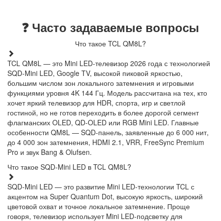
❓ Часто задаваемые вопросы
Что такое TCL QM8L?
TCL QM8L — это Mini LED-телевизор 2026 года с технологией
SQD-Mini LED, Google TV, высокой пиковой яркостью,
большим числом зон локального затемнения и игровыми
функциями уровня 4K 144 Гц. Модель рассчитана на тех, кто
хочет яркий телевизор для HDR, спорта, игр и светлой
гостиной, но не готов переходить в более дорогой сегмент
флагманских OLED, QD-OLED или RGB Mini LED. Главные
особенности QM8L — SQD-панель, заявленные до 6 000 нит,
до 4 000 зон затемнения, HDMI 2.1, VRR, FreeSync Premium
Pro и звук Bang & Olufsen.
Что такое SQD-Mini LED в TCL QM8L?
SQD-Mini LED — это развитие Mini LED-технологии TCL с
акцентом на Super Quantum Dot, высокую яркость, широкий
цветовой охват и точное локальное затемнение. Проще
говоря, телевизор использует Mini LED-подсветку для