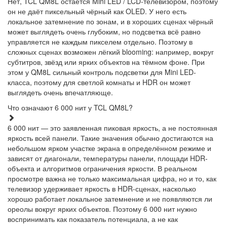
Нет, TCL QM8L остаётся Mini LED / LCD-телевизором, поэтому
он не даёт пиксельный чёрный как OLED. У него есть
локальное затемнение по зонам, и в хороших сценах чёрный
может выглядеть очень глубоким, но подсветка всё равно
управляется не каждым пикселем отдельно. Поэтому в
сложных сценах возможен лёгкий blooming: например, вокруг
субтитров, звёзд или ярких объектов на тёмном фоне. При
этом у QM8L сильный контроль подсветки для Mini LED-
класса, поэтому для светлой комнаты и HDR он может
выглядеть очень впечатляюще.
Что означают 6 000 нит у TCL QM8L?
6 000 нит — это заявленная пиковая яркость, а не постоянная
яркость всей панели. Такие значения обычно достигаются на
небольшом ярком участке экрана в определённом режиме и
зависят от диагонали, температуры панели, площади HDR-
объекта и алгоритмов ограничения яркости. В реальном
просмотре важна не только максимальная цифра, но и то, как
телевизор удерживает яркость в HDR-сценах, насколько
хорошо работает локальное затемнение и не появляются ли
ореолы вокруг ярких объектов. Поэтому 6 000 нит нужно
воспринимать как показатель потенциала, а не как