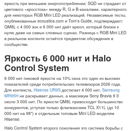
яркость при меньшем энергопотреблении; SQD не страдает от
цветового «кросстока» между R, G и B-каналами, характерного
для некоторых RGB Mini LED реализаций. Независимые тесты,
опубликованные ecoustics.com и Tom's Guide, подтверждают:
QM8L с 4 000 зон и 6 000 нит даёт ареол, который близок к
нулю даже на самых сложных сценах. Разница с RGB Mini LED
в реальном контенте остаётся предметом обсуждения в
сообществе.
Яркость 6 000 нит и Halo
Control System
6 000 нит пиковой яркости на 10% окна это один из высоких
показателей среди потребительских телевизоров 2026 года.
Для контекста,
Hisense UR9S
достигает 4 000 нит,
Samsung
MR95H
не раскрывает данных, а максимум Sony Bravia 9 II
около 3 000 нит. По яркости QM8L превосходит большинство
конкурентов, уступая только флагманским TCL X11L (до 10
000 нит на 98") и отдельным топовым Mini LED-моделям
Hisense.
Halo Control System второго поколения это система борьбы с