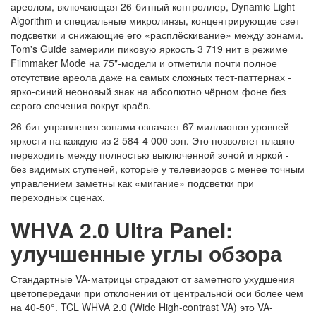
ареолом, включающая 26-битный контроллер, Dynamic Light
Algorithm и специальные микролинзы, концентрирующие свет
подсветки и снижающие его «расплёскивание» между зонами.
Tom's Guide замерили пиковую яркость 3 719 нит в режиме
Filmmaker Mode на 75"-модели и отметили почти полное
отсутствие ареола даже на самых сложных тест-паттернах -
ярко-синий неоновый знак на абсолютно чёрном фоне без
серого свечения вокруг краёв.
26-бит управления зонами означает 67 миллионов уровней
яркости на каждую из 2 584-4 000 зон. Это позволяет плавно
переходить между полностью выключенной зоной и яркой -
без видимых ступеней, которые у телевизоров с менее точным
управлением заметны как «мигание» подсветки при
переходных сценах.
WHVA 2.0 Ultra Panel:
улучшенные углы обзора
Стандартные VA-матрицы страдают от заметного ухудшения
цветопередачи при отклонении от центральной оси более чем
на 40-50°. TCL WHVA 2.0 (Wide High-contrast VA) это VA-