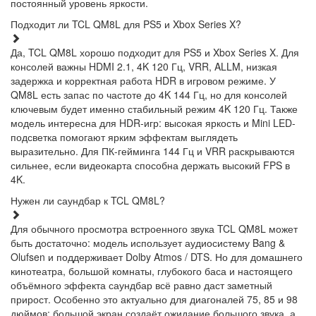
постоянный уровень яркости.
Подходит ли TCL QM8L для PS5 и Xbox Series X?
Да, TCL QM8L хорошо подходит для PS5 и Xbox Series X. Для
консолей важны HDMI 2.1, 4K 120 Гц, VRR, ALLM, низкая
задержка и корректная работа HDR в игровом режиме. У
QM8L есть запас по частоте до 4K 144 Гц, но для консолей
ключевым будет именно стабильный режим 4K 120 Гц. Также
модель интересна для HDR-игр: высокая яркость и Mini LED-
подсветка помогают ярким эффектам выглядеть
выразительно. Для ПК-гейминга 144 Гц и VRR раскрываются
сильнее, если видеокарта способна держать высокий FPS в
4K.
Нужен ли саундбар к TCL QM8L?
Для обычного просмотра встроенного звука TCL QM8L может
быть достаточно: модель использует аудиосистему Bang &
Olufsen и поддерживает Dolby Atmos / DTS. Но для домашнего
кинотеатра, большой комнаты, глубокого баса и настоящего
объёмного эффекта саундбар всё равно даст заметный
прирост. Особенно это актуально для диагоналей 75, 85 и 98
дюймов: большой экран создаёт ожидание большого звука, а