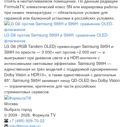
стоять в неотапливаемом помещении. По данным редакции
FormulaTV, климатический класс SN или маркировка работы
при низких температурах — обязательное условие для
гаражной или балконной установки в российских условиях.
LG G6 против Samsung S95H и S99H: сравнение OLED-
флагманов
LG G6 (RGB Tandem OLED) превосходит Samsung S95H и
S99H по яркости — 3 000+ нит против ~2 000 нит — и
выигрывает при дневном свете и в HDR-контенте с
интенсивными световыми эффектами. Samsung S99H —
единственная из трёх моделей с поддержкой одновременно
Dolby Vision и HDR10+, а также единственная с диагональю
85". Samsung S95H занимает нишу QD-OLED без Dolby Vision
— ограничение, критичное для части российских
стриминговых сервисов.
Москва
Выбрать город
© 2009 - 2026. Формула TV
+7 (495) 929-70-22
info@formulatv.ru