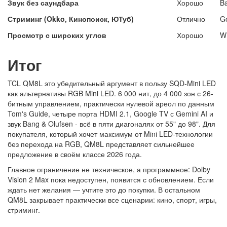
Звук без саундбара
Хорошо
Ba
Стриминг (Okko, Кинопоиск, ЮТуб)
Отлично
Go
Просмотр с широких углов
Хорошо
W
Итог
TCL QM8L это убедительный аргумент в пользу SQD-Mini LED
как альтернативы RGB Mini LED. 6 000 нит, до 4 000 зон с 26-
битным управлением, практически нулевой ареол по данным
Tom's Guide, четыре порта HDMI 2.1, Google TV с Gemini AI и
звук Bang & Olufsen - всё в пяти диагоналях от 55" до 98". Для
покупателя, который хочет максимум от Mini LED-технологии
без перехода на RGB, QM8L представляет сильнейшее
предложение в своём классе 2026 года.
Главное ограничение не техническое, а программное: Dolby
Vision 2 Max пока недоступен, появится с обновлением. Если
ждать нет желания — учтите это до покупки. В остальном
QM8L закрывает практически все сценарии: кино, спорт, игры,
стриминг.