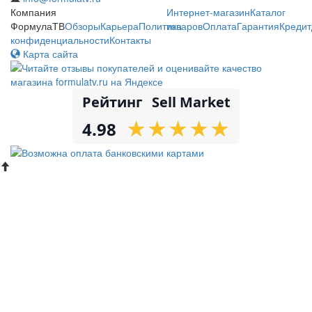
Компания
Интернет-магазин
Каталог
ФормулаТВ
Обзоры
Карьера
Политика
товаров
Оплата
Гарантия
Кредит
конфиденциальности
Контакты
Карта сайта
Рейтинг
Sell Market
★
★
★
★
★
★
★
★
★
★
4.98