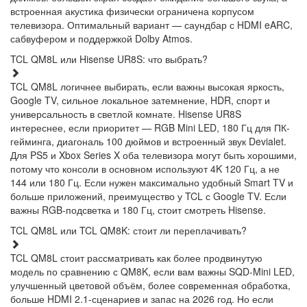
встроенная акустика физически ограничена корпусом
телевизора. Оптимальный вариант — саундбар с HDMI eARC,
сабвуфером и поддержкой Dolby Atmos.
TCL QM8L или Hisense UR8S: что выбрать?
TCL QM8L логичнее выбирать, если важны высокая яркость,
Google TV, сильное локальное затемнение, HDR, спорт и
универсальность в светлой комнате. Hisense UR8S
интереснее, если приоритет — RGB Mini LED, 180 Гц для ПК-
гейминга, диагональ 100 дюймов и встроенный звук Devialet.
Для PS5 и Xbox Series X оба телевизора могут быть хорошими,
потому что консоли в основном используют 4K 120 Гц, а не
144 или 180 Гц. Если нужен максимально удобный Smart TV и
больше приложений, преимущество у TCL с Google TV. Если
важны RGB-подсветка и 180 Гц, стоит смотреть Hisense.
TCL QM8L или TCL QM8K: стоит ли переплачивать?
TCL QM8L стоит рассматривать как более продвинутую
модель по сравнению с QM8K, если вам важны SQD-Mini LED,
улучшенный цветовой объём, более современная обработка,
больше HDMI 2.1-сценариев и запас на 2026 год. Но если