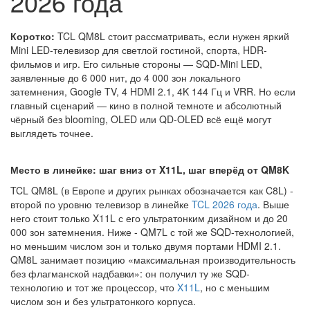
2026 года
Коротко:
TCL QM8L стоит рассматривать, если нужен яркий
Mini LED-телевизор для светлой гостиной, спорта, HDR-
фильмов и игр. Его сильные стороны — SQD-Mini LED,
заявленные до 6 000 нит, до 4 000 зон локального
затемнения, Google TV, 4 HDMI 2.1, 4K 144 Гц и VRR. Но если
главный сценарий — кино в полной темноте и абсолютный
чёрный без blooming, OLED или QD-OLED всё ещё могут
выглядеть точнее.
Место в линейке: шаг вниз от X11L, шаг вперёд от QM8K
TCL QM8L (в Европе и других рынках обозначается как C8L) -
второй по уровню телевизор в линейке
TCL 2026 года
. Выше
него стоит только X11L с его ультратонким дизайном и до 20
000 зон затемнения. Ниже - QM7L с той же SQD-технологией,
но меньшим числом зон и только двумя портами HDMI 2.1.
QM8L занимает позицию «максимальная производительность
без флагманской надбавки»: он получил ту же SQD-
технологию и тот же процессор, что
X11L
, но с меньшим
числом зон и без ультратонкого корпуса.