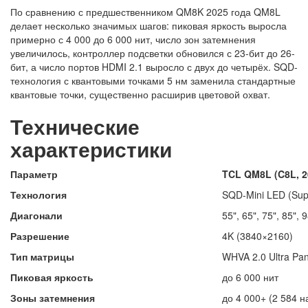
По сравнению с предшественником QM8K 2025 года QM8L
делает несколько значимых шагов: пиковая яркость выросла
примерно с 4 000 до 6 000 нит, число зон затемнения
увеличилось, контроллер подсветки обновился с 23-бит до 26-
бит, а число портов HDMI 2.1 выросло с двух до четырёх. SQD-
технология с квантовыми точками 5 нм заменила стандартные
квантовые точки, существенно расширив цветовой охват.
Технические
характеристики
Параметр
TCL QM8L (C8L, 2
Технология
SQD-Mini LED (Sup
Диагонали
55", 65", 75", 85", 
Разрешение
4K (3840×2160)
Тип матрицы
WHVA 2.0 Ultra Pa
Пиковая яркость
до 6 000 нит
Зоны затемнения
до 4 000+ (2 584 н