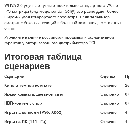
WHVA 2.0 улучшает углы относительно стандартного VA, но
IPS-матрицы (ряд моделей LG, Sony) всё равно дают более
широкий угол комфортного просмотра. Если телевизор
смотрят с боковых позиций в большой компании, то это стоит
учесть.
Уточняйте наличие российской прошивки и официальной
гарантии у авторизованного дистрибьютора TCL.
Итоговая таблица
сценариев
Сценарий
Оценка
П
Кино в тёмной комнате
Отлично
2
Яркая комната, дневной свет
Эталонно
6
HDR-контент, спорт
Эталонно
6 
Игры на консоли (PS5, Xbox)
Отлично
4
Игры на ПК (144+ Гц)
Отлично
4 