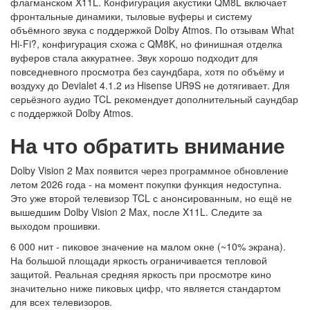
флагманском X11L. Конфигурация акустики QM8L включает
фронтальные динамики, тыловые вуферы и систему
объёмного звука с поддержкой Dolby Atmos. По отзывам What
Hi-Fi?, конфигурация схожа с QM8K, но финишная отделка
вуферов стала аккуратнее. Звук хорошо подходит для
повседневного просмотра без саундбара, хотя по объёму и
воздуху до Devialet 4.1.2 из Hisense UR9S не дотягивает. Для
серьёзного аудио TCL рекомендует дополнительный саундбар
с поддержкой Dolby Atmos.
На что обратить внимание
Dolby Vision 2 Max появится через программное обновление
летом 2026 года - на момент покупки функция недоступна.
Это уже второй телевизор TCL с анонсированным, но ещё не
вышедшим Dolby Vision 2 Max, после X11L. Следите за
выходом прошивки.
6 000 нит - пиковое значение на малом окне (~10% экрана).
На большой площади яркость ограничивается тепловой
защитой. Реальная средняя яркость при просмотре кино
значительно ниже пиковых цифр, что является стандартом
для всех телевизоров.