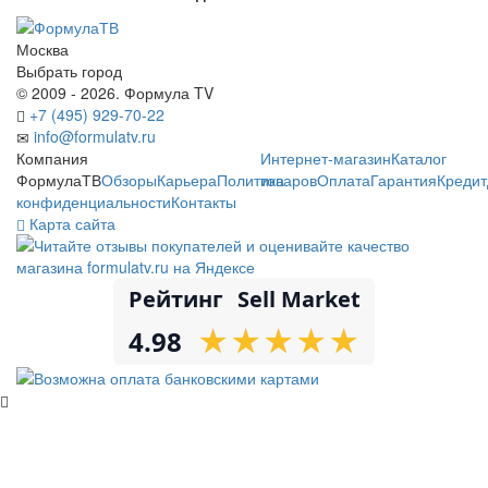
Москва
Выбрать город
© 2009 - 2026. Формула TV
+7 (495) 929-70-22
info@formulatv.ru
Компания
Интернет-магазин
Каталог
ФормулаТВ
Обзоры
Карьера
Политика
товаров
Оплата
Гарантия
Кредит
конфиденциальности
Контакты
Карта сайта
Рейтинг
Sell Market
★
★
★
★
★
★
★
★
★
★
4.98