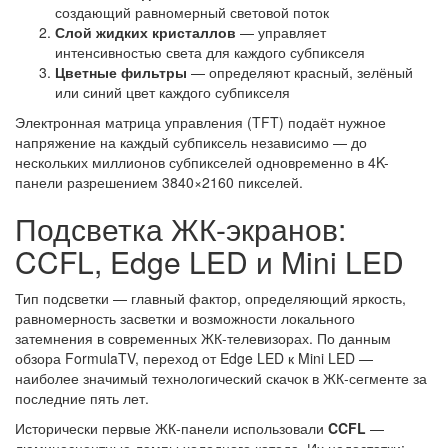
создающий равномерный световой поток
Слой жидких кристаллов
— управляет
интенсивностью света для каждого субпикселя
Цветные фильтры
— определяют красный, зелёный
или синий цвет каждого субпикселя
Электронная матрица управления (TFT) подаёт нужное
напряжение на каждый субпиксель независимо — до
нескольких миллионов субпикселей одновременно в 4K-
панели разрешением 3840×2160 пикселей.
Подсветка ЖК-экранов:
CCFL, Edge LED и Mini LED
Тип подсветки — главный фактор, определяющий яркость,
равномерность засветки и возможности локального
затемнения в современных ЖК-телевизорах. По данным
обзора FormulaTV, переход от Edge LED к Mini LED —
наиболее значимый технологический скачок в ЖК-сегменте за
последние пять лет.
Исторически первые ЖК-панели использовали
CCFL
—
люминесцентные лампы холодного катода. Их недостатки: