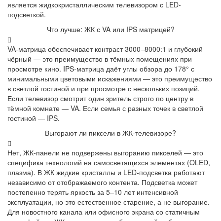
является жидкокристаллическим телевизором с LED-
подсветкой.
Что лучше: ЖК с VA или IPS матрицей?
VA-матрица обеспечивает контраст 3000–8000:1 и глубокий
чёрный — это преимущество в тёмных помещениях при
просмотре кино. IPS-матрица даёт углы обзора до 178° с
минимальными цветовыми искажениями — это преимущество
в светлой гостиной и при просмотре с нескольких позиций.
Если телевизор смотрит один зритель строго по центру в
тёмной комнате — VA. Если семья с разных точек в светлой
гостиной — IPS.
Выгорают ли пиксели в ЖК-телевизоре?
Нет, ЖК-панели не подвержены выгоранию пикселей — это
специфика технологий на самосветящихся элементах (OLED,
плазма). В ЖК жидкие кристаллы и LED-подсветка работают
независимо от отображаемого контента. Подсветка может
постепенно терять яркость за 5–10 лет интенсивной
эксплуатации, но это естественное старение, а не выгорание.
Для новостного канала или офисного экрана со статичным