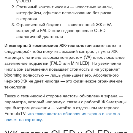
у OLED
Статичный контент часами — новостные каналы,
интерфейсы, офисное использование без риска
выгорания
Ограниченный бюджет — качественный ЖК с VA-
матрицей и FALD стоит вдвое дешевле OLED
аналогичной диагонали
Инженерный компромисс ЖК-технологии
заключается в
следующем: чтобы получить высокий контраст, нужна ЖК-
матрица с нативно высоким контрастом (VA) плюс локальное
затемнение подсветки (FALD или Mini LED). Но увеличение
числа зон затемнения повышает стоимость и не устраняет
blooming полностью — лишь уменьшает его. Абсолютного
чёрного ЖК не даёт никогда — это физическое ограничение
технологии.
Также о технической стороне частоты обновления экрана —
параметра, который напрямую связан с работой ЖК-матрицы
при быстром движении — читайте в отдельном материале
FormulaTV:
что такое частота обновления экрана и как она
влияет на картинку
.