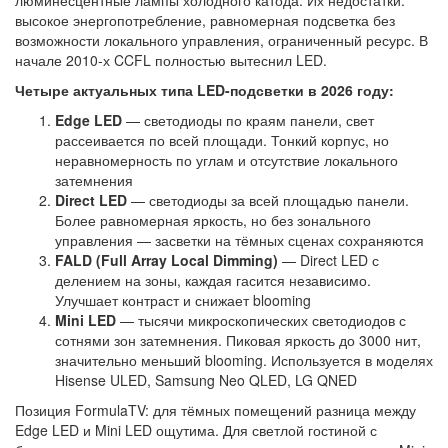
высокое энергопотребление, равномерная подсветка без
возможности локального управления, ограниченный ресурс. В
начале 2010-х CCFL полностью вытеснил LED.
Четыре актуальных типа LED-подсветки в 2026 году:
Edge LED
— светодиоды по краям панели, свет
рассеивается по всей площади. Тонкий корпус, но
неравномерность по углам и отсутствие локального
затемнения
Direct LED
— светодиоды за всей площадью панели.
Более равномерная яркость, но без зонального
управления — засветки на тёмных сценах сохраняются
FALD (Full Array Local Dimming)
— Direct LED с
делением на зоны, каждая гасится независимо.
Улучшает контраст и снижает blooming
Mini LED
— тысячи микроскопических светодиодов с
сотнями зон затемнения. Пиковая яркость до 3000 нит,
значительно меньший blooming. Используется в моделях
Hisense ULED, Samsung Neo QLED, LG QNED
Позиция FormulaTV: для тёмных помещений разница между
Edge LED и Mini LED ощутима. Для светлой гостиной с