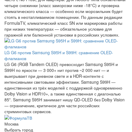
четыре снежинки (класс заморозки ниже -18°C) и проверка
климатического класса — особенно если морозильник будет
стоять в неотапливаемом помещении. По данным редакции
FormulaTV, климатический класс SN или маркировка работы
при низких температурах — обязательное условие для
гаражной или балконной установки в российских условиях.
LG G6 против Samsung S95H и S99H: сравнение OLED-
флагманов
LG G6 (RGB Tandem OLED) превосходит Samsung S95H и
S99H по яркости — 3 000+ нит против ~2 000 нит — и
выигрывает при дневном свете и в HDR-контенте с
интенсивными световыми эффектами. Samsung S99H —
единственная из трёх моделей с поддержкой одновременно
Dolby Vision и HDR10+, а также единственная с диагональю
85". Samsung S95H занимает нишу QD-OLED без Dolby Vision
— ограничение, критичное для части российских
стриминговых сервисов.
Москва
Выбрать город