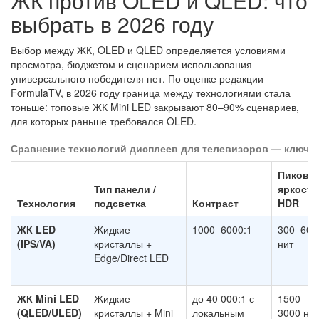
ЖК против OLED и QLED: что
выбрать в 2026 году
Выбор между ЖК, OLED и QLED определяется условиями
просмотра, бюджетом и сценарием использования —
универсального победителя нет. По оценке редакции
FormulaTV, в 2026 году граница между технологиями стала
тоньше: топовые ЖК Mini LED закрывают 80–90% сценариев,
для которых раньше требовался OLED.
Сравнение технологий дисплеев для телевизоров — ключев
Пикова
Тип панели /
яркость
Технология
подсветка
Контраст
HDR
ЖК LED
Жидкие
1000–6000:1
300–600
(IPS/VA)
кристаллы +
нит
Edge/Direct LED
ЖК Mini LED
Жидкие
до 40 000:1 с
1500–
(QLED/ULED)
кристаллы + Mini
локальным
3000 нит