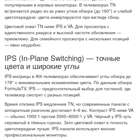
популярными в игровых мониторах. В телевизорах TN
встречается редко из-за узких углов обзора (до 160°) и слабой
цветопередачи: цвета инвертируются при взгляде сбоку.
Цветовой охват TN ниже IPS и VA. Для просмотра с
единственного ракурса и высокой частоте обновления —
приемлемо. Для семейного просмотра с нескольких позиций
— явно неудобно.
IPS (In-Plane Switching) — точные
цвета и широкие углы
IPS-матрицы в ЖК-телевизорах обеспечивают углы обзора до
178° с минимальными искажениями цвета. По данным обзора
FormulaTV, IPS — предпочтительный выбор для гостиной, где
телевизор смотрят с разных позиций.
Время отклика IPS медленнее TN, но современные панели с
аппаратным разгоном достигают 4–6 мс. Контраст IPS ниже VA
— обычно 1000:1 против 3000–6000:1 у VA. Чёрный у IPS чуть
сероватый в тёмных сценах. Зато цветовой охват и точность
цветопередачи лучше: IPS-панели используют многие
профессиональные мониторы.