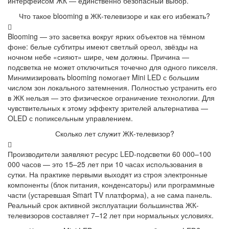
интерфейсом ЖК — единственно безопасный выбор.
Что такое blooming в ЖК-телевизоре и как его избежать?
Blooming — это засветка вокруг ярких объектов на тёмном
фоне: белые субтитры имеют светлый ореол, звёзды на
ночном небе «сияют» шире, чем должны. Причина —
подсветка не может отключиться точечно для одного пикселя.
Минимизировать blooming помогает Mini LED с большим
числом зон локального затемнения. Полностью устранить его
в ЖК нельзя — это физическое ограничение технологии. Для
чувствительных к этому эффекту зрителей альтернатива —
OLED с попиксельным управлением.
Сколько лет служит ЖК-телевизор?
Производители заявляют ресурс LED-подсветки 60 000–100
000 часов — это 15–25 лет при 10 часах использования в
сутки. На практике первыми выходят из строя электронные
компоненты (блок питания, конденсаторы) или программные
части (устаревшая Smart TV платформа), а не сама панель.
Реальный срок активной эксплуатации большинства ЖК-
телевизоров составляет 7–12 лет при нормальных условиях.