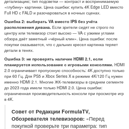
детализацию; тип подсветки — контраст и воспринимаемую
«глубину» картинки. Цена ошибки: купить 4K Edge LED вместо
Full HD с FALD и разочароваться в ночных сценах.
Ошибка 2: выбирать VA вместо IPS без учёта
расположения дивана.
Если зрители сидят не строго по
центру или телевизор стоит высоко — VA с узкими углами
обзора даёт заметный «чёрный клин». Цена ошибки: после
покупки оказывается, что с дальних кресел картинка теряет
детали в тенях.
Ошибка 3: не проверять наличие HDMI 2.1, если
планируется использование с игровыми консолями.
HDMI
2.0 ограничивает пропускную способность: 4K доступно только
при 60 Гц. Для PS5 и Xbox Series X в режиме 4K/120 Гц нужен
именно HDMI 2.1. Многие ЖК-телевизоры в среднем сегменте
до 2023 года имели только HDMI 2.0. Цена ошибки:
ограниченная производительность консоли при просмотре игр
в 4K.
Совет от Редакции FormulaTV,
Обозревателя телевизоров:
«Перед
покупкой проверьте три параметра: тип