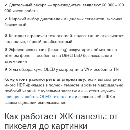
✓
Длительный ресурс — производители заявляют 60 000–100
000 часов работы
✓
Широкий выбор диагоналей и ценовых сегментов, включая
бюджетный
✗
Контраст ограничен технологией: подсветка не отключается
полностью, чёрный не абсолютный
✗
Эффект «засветки» (blooming) вокруг ярких объектов на
тёмном фоне — особенно на Direct LED без локального
затемнения
✗
Углы обзора хуже OLED у матриц типа VA и особенно TN
Кому стоит рассмотреть альтернативу:
если вы смотрите
много HDR-фильмов в полной темноте и хотите максимально
глубокий чёрный с нулевыми засветками — стоит изучить
принципы работы OLED-технологии
и сравнить её с ЖК в
вашем сценарии использования.
Как работает ЖК-панель: от
пикселя до картинки