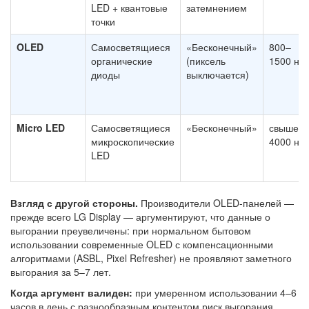
LED + квантовые
затемнением
точки
OLED
Самосветящиеся
«Бесконечный»
800–
органические
(пиксель
1500 нит
диоды
выключается)
Micro LED
Самосветящиеся
«Бесконечный»
свыше
микроскопические
4000 нит
LED
Взгляд с другой стороны.
Производители OLED-панелей —
прежде всего LG Display — аргументируют, что данные о
выгорании преувеличены: при нормальном бытовом
использовании современные OLED с компенсационными
алгоритмами (ASBL, Pixel Refresher) не проявляют заметного
выгорания за 5–7 лет.
Когда аргумент валиден:
при умеренном использовании 4–6
часов в день с разнообразным контентом риск выгорания