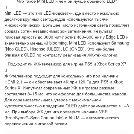
Что такое Mini LED и чем он лучше обычного LED?
Mini LED — это тип LED-подсветки, где вместо нескольких
десятков крупных светодиодов используются тысячи
микроскопических. Большее число источников света позволяет
создать сотни независимых зон затемнения. Результат:
пиковая яркость до 3000 нит против 400–600 нит у Edge LED и
значительно меньший blooming. Mini LED используют Samsung
(Neo QLED), Hisense (ULED), LG (QNED). Это наиболее
близкая к OLED по контрасту реализация ЖК-технологии.
Подходит ли ЖК-телевизор для игр на PS5 и Xbox Series X?
ЖК-телевизор подходит для консольных игр при наличии
HDMI 2.1 — он обеспечивает 4K при 120 Гц для PS5 и Xbox
Series X. Инпут-лаг современных ЖК в игровом режиме
составляет 8–15 мс, что комфортно для большинства жанров.
Для соревновательных шутеров с максимальной
чувствительностью к задержке OLED даёт преимущество в 1–3
мс. При выборе ЖК для игр проверьте наличие VRR
(FreeSync/G-Sync Compatible) и ALLM — автоматического
переключения в игровой режим.