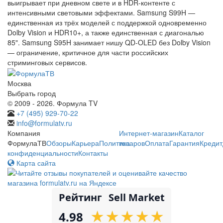
выигрывает при дневном свете и в HDR-контенте с
интенсивными световыми эффектами. Samsung S99H —
единственная из трёх моделей с поддержкой одновременно
Dolby Vision и HDR10+, а также единственная с диагональю
85". Samsung S95H занимает нишу QD-OLED без Dolby Vision
— ограничение, критичное для части российских
стриминговых сервисов.
Москва
Выбрать город
© 2009 - 2026. Формула TV
+7 (495) 929-70-22
info@formulatv.ru
Компания
Интернет-магазин
Каталог
ФормулаТВ
Обзоры
Карьера
Политика
товаров
Оплата
Гарантия
Кредит
конфиденциальности
Контакты
Карта сайта
Рейтинг
Sell Market
★
★
★
★
★
★
★
★
★
★
4.98