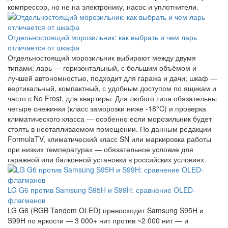
компрессор, но не на электронику, насос и уплотнители.
Отдельностоящий морозильник: как выбрать и чем ларь
отличается от шкафа
Отдельностоящий морозильник выбирают между двумя
типами: ларь — горизонтальный, с большим объёмом и
лучшей автономностью, подходит для гаража и дачи; шкаф —
вертикальный, компактный, с удобным доступом по ящикам и
часто с No Frost, для квартиры. Для любого типа обязательны
четыре снежинки (класс заморозки ниже -18°C) и проверка
климатического класса — особенно если морозильник будет
стоять в неотапливаемом помещении. По данным редакции
FormulaTV, климатический класс SN или маркировка работы
при низких температурах — обязательное условие для
гаражной или балконной установки в российских условиях.
LG G6 против Samsung S95H и S99H: сравнение OLED-
флагманов
LG G6 (RGB Tandem OLED) превосходит Samsung S95H и
S99H по яркости — 3 000+ нит против ~2 000 нит — и