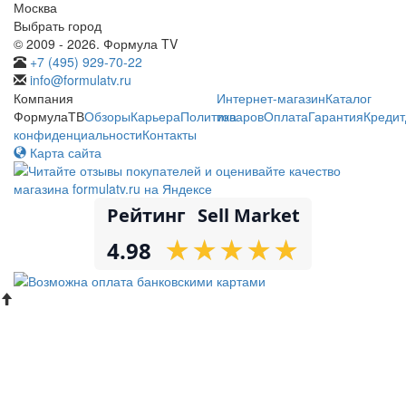
Москва
Выбрать город
© 2009 - 2026. Формула TV
+7 (495) 929-70-22
info@formulatv.ru
Компания
Интернет-магазин
Каталог
ФормулаТВ
Обзоры
Карьера
Политика
товаров
Оплата
Гарантия
Кредит
конфиденциальности
Контакты
Карта сайта
Рейтинг
Sell Market
★
★
★
★
★
★
★
★
★
★
4.98