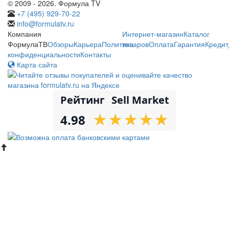
© 2009 - 2026. Формула TV
+7 (495) 929-70-22
info@formulatv.ru
Компания
Интернет-магазин
Каталог
ФормулаТВ
Обзоры
Карьера
Политика
товаров
Оплата
Гарантия
Кредит
конфиденциальности
Контакты
Карта сайта
Рейтинг
Sell Market
★
★
★
★
★
★
★
★
★
★
4.98