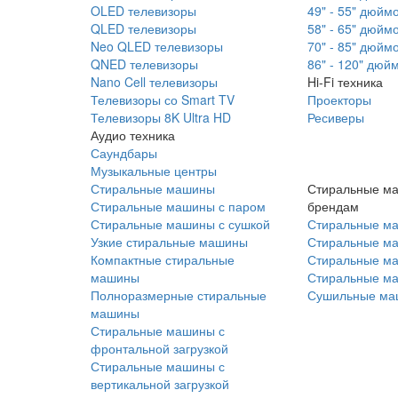
OLED телевизоры
49" - 55" дюйм
QLED телевизоры
58" - 65" дюйм
Neo QLED телевизоры
70" - 85" дюйм
QNED телевизоры
86" - 120" дюй
Nano Cell телевизоры
Hi-Fi техника
Телевизоры со Smart TV
Проекторы
Телевизоры 8K Ultra HD
Ресиверы
Аудио техника
Саундбары
Музыкальные центры
Стиральные машины
Стиральные м
Стиральные машины с паром
брендам
Стиральные машины с сушкой
Стиральные м
Узкие стиральные машины
Стиральные м
Компактные стиральные
Стиральные ма
машины
Стиральные м
Полноразмерные стиральные
Сушильные ма
машины
Стиральные машины с
фронтальной загрузкой
Стиральные машины с
вертикальной загрузкой