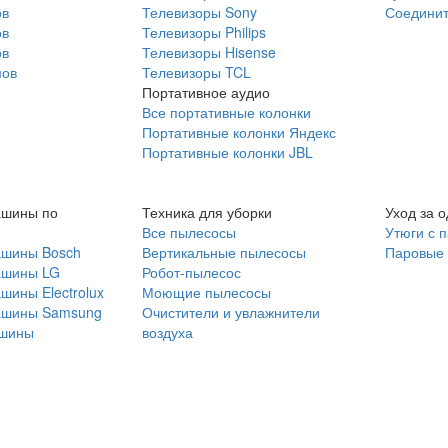
ов
Телевизоры Sony
Соединит
ов
Телевизоры Philips
ов
Телевизоры Hisense
мов
Телевизоры TCL
Портативное аудио
Все портативные колонки
Портативные колонки Яндекс
Портативные колонки JBL
ашины по
Техника для уборки
Уход за 
Все пылесосы
Утюги с 
ашины Bosch
Вертикальные пылесосы
Паровые
ашины LG
Робот-пылесос
шины Electrolux
Моющие пылесосы
ашины Samsung
Очистители и увлажнители
шины
воздуха