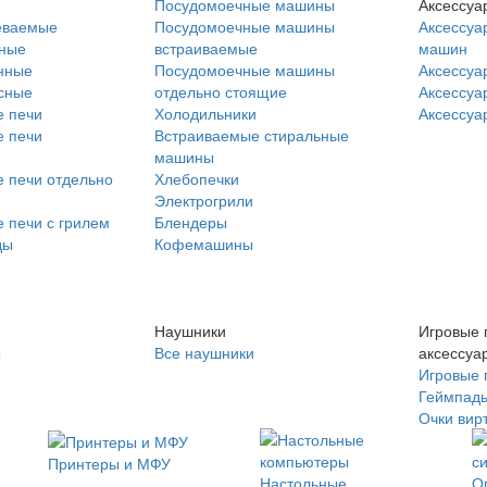
Посудомоечные машины
Аксессуа
еваемые
Посудомоечные машины
Аксессуа
нные
встраиваемые
машин
нные
Посудомоечные машины
Аксессуа
сные
отдельно стоящие
Аксессуа
 печи
Холодильники
Аксессуа
 печи
Встраиваемые стиральные
машины
 печи отдельно
Хлебопечки
Электрогрили
 печи с грилем
Блендеры
ды
Кофемашины
Наушники
Игровые 
ы
Все наушники
аксессуа
Игровые 
Геймпад
Очки вир
Принтеры и МФУ
Настольные
О