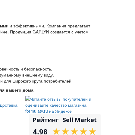
бными и эффективными. Компания предлагает
айне. Продукция GARLYN создается с учетом
овечность и безопасность.
одуманному внешнему виду.
й для широкого круга потребителей.
ля вашего дома.
Доставка
Рейтинг
Sell Market
★
★
★
★
★
★
★
★
★
★
4.98