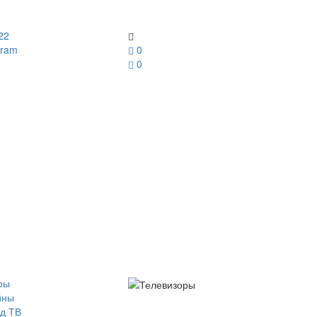
22
gram
0
0
ры
йны
д ТВ