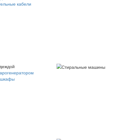
ельные кабели
одеждой
парогенератором
 шкафы