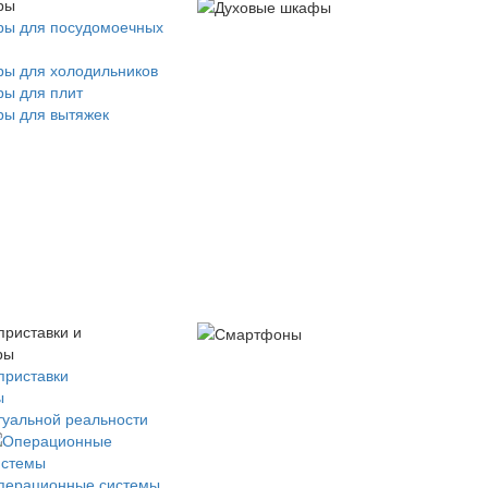
ры
ры для посудомоечных
ры для холодильников
ры для плит
ры для вытяжек
приставки и
ры
приставки
ы
туальной реальности
перационные системы