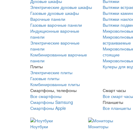
Духовые шкафы
Вытяжки
Электрические духовые шкафы
Вытяжки встра
Газовые духовые шкафы
Вытяжки ками
Варочные панели
Вытяжки накло
Газовые варочные панели
Вытяжки подве
Индукционные варочные
Микроволновые
панели
Микроволновые
Электрические варочные
встраиваемые
панели
Микроволновые
Комбинированные варочные
стоящие
панели
Микроволновые
Плиты
Кулеры для во
Электрические плиты
Газовые плиты
Комбинированные плиты
Смартфоны, телефоны
Смарт часы
Все смартфоны
Все смарт час
Смартфоны Samsung
Планшеты
Смартфоны Apple
Все планшеты
Ноутбуки
Мониторы