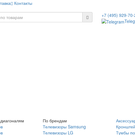
тавка
Контакты
+7 (495) 929-70-
Tele
 диагоналям
По брендам
Аксессуа
ов
Телевизоры Samsung
Кронште
ов
Телевизоры LG
Тумбы по