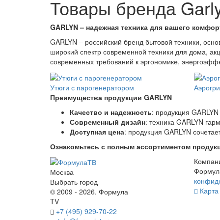
Товары бренда Garl
GARLYN – надежная техника для вашего комфорт
GARLYN – российский бренд бытовой техники, осно
широкий спектр современной техники для дома, ак
современных требований к эргономике, энергоэффе
Утюги с парогенератором
Аэрогр
Преимущества продукции GARLYN
Качество и надежность
: продукция GARLYN 
Современный дизайн
: техника GARLYN гар
Доступная цена
: продукция GARLYN сочетает
Ознакомьтесь с полным ассортиментом продукц
Компан
Формул
Москва
конфид
Выбрать город
Карта 
© 2009 - 2026. Формула
TV
+7 (495) 929-70-22