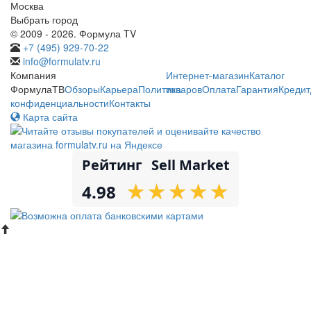
Москва
Выбрать город
© 2009 - 2026. Формула TV
+7 (495) 929-70-22
info@formulatv.ru
Компания
Интернет-магазин
Каталог
ФормулаТВ
Обзоры
Карьера
Политика
товаров
Оплата
Гарантия
Кредит
конфиденциальности
Контакты
Карта сайта
Рейтинг
Sell Market
★
★
★
★
★
★
★
★
★
★
4.98