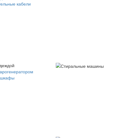
ельные кабели
одеждой
парогенератором
 шкафы