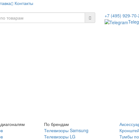
тавка
Контакты
+7 (495) 929-70-
Tele
 диагоналям
По брендам
Аксессуа
ов
Телевизоры Samsung
Кронште
ов
Телевизоры LG
Тумбы по