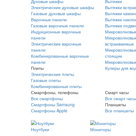
Духовые шкафы
Вытяжки
Электрические духовые шкафы
Вытяжки встра
Газовые духовые шкафы
Вытяжки ками
Варочные панели
Вытяжки накло
Газовые варочные панели
Вытяжки подве
Индукционные варочные
Микроволновые
панели
Микроволновые
Электрические варочные
встраиваемые
панели
Микроволновые
Комбинированные варочные
стоящие
панели
Микроволновые
Плиты
Кулеры для во
Электрические плиты
Газовые плиты
Комбинированные плиты
Смартфоны, телефоны
Смарт часы
Все смартфоны
Все смарт час
Смартфоны Samsung
Планшеты
Смартфоны Apple
Все планшеты
Ноутбуки
Мониторы