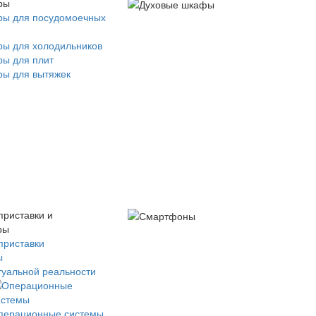
ры
ры для посудомоечных
ры для холодильников
ры для плит
ры для вытяжек
приставки и
ры
приставки
ы
туальной реальности
перационные системы