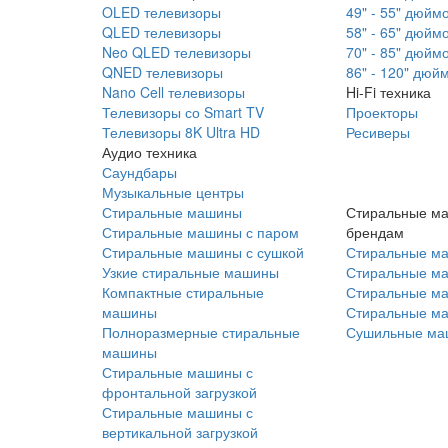
OLED телевизоры
49" - 55" дюйм
QLED телевизоры
58" - 65" дюйм
Neo QLED телевизоры
70" - 85" дюйм
QNED телевизоры
86" - 120" дюй
Nano Cell телевизоры
Hi-Fi техника
Телевизоры со Smart TV
Проекторы
Телевизоры 8K Ultra HD
Ресиверы
Аудио техника
Саундбары
Музыкальные центры
Стиральные машины
Стиральные м
Стиральные машины с паром
брендам
Стиральные машины с сушкой
Стиральные м
Узкие стиральные машины
Стиральные м
Компактные стиральные
Стиральные ма
машины
Стиральные м
Полноразмерные стиральные
Сушильные ма
машины
Стиральные машины с
фронтальной загрузкой
Стиральные машины с
вертикальной загрузкой