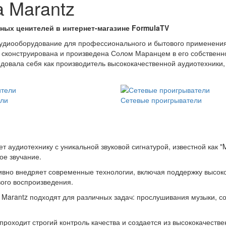
а Marantz
нных ценителей в интернет-магазине FormulaTV
диооборудование для профессионального и бытового применения о
 сконструирована и произведена Солом Маранцем в его собственн
ндовала себя как производитель высококачественной аудиотехники
ели
Сетевые проигрыватели
ет аудиотехнику с уникальной звуковой сигнатурой, известной как 
ое звучание.
тивно внедряет современные технологии, включая поддержку высоко
вого воспроизведения.
а Marantz подходят для различных задач: прослушивания музыки, с
 проходит строгий контроль качества и создается из высококачеств