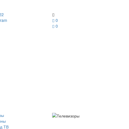
22
gram
0
0
ры
йны
д ТВ