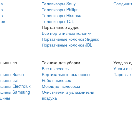
ов
Телевизоры Sony
Соединит
ов
Телевизоры Philips
ов
Телевизоры Hisense
мов
Телевизоры TCL
Портативное аудио
Все портативные колонки
Портативные колонки Яндекс
Портативные колонки JBL
ашины по
Техника для уборки
Уход за 
Все пылесосы
Утюги с 
ашины Bosch
Вертикальные пылесосы
Паровые
ашины LG
Робот-пылесос
шины Electrolux
Моющие пылесосы
ашины Samsung
Очистители и увлажнители
шины
воздуха