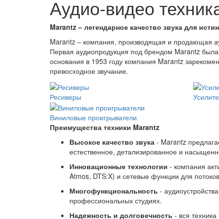
Аудио-видео техник
Marantz – легендарное качество звука для исти
Marantz – компания, производящая и продающая ау
Первая аудиопродукция под брендом Marantz была
основания в 1953 году компания Marantz зарекоме
превосходное звучание.
Ресиверы
Усилит
Виниловые проигрыватели
Преимущества техники Marantz
Высокое качество звука
- Marantz предлага
естественное, детализированное и насыщенн
Инновационные технологии
- компания ак
Atmos, DTS:X) и сетевые функции для потоко
Многофункциональность
- аудиоустройств
профессиональных студиях.
Надежность и долговечность
-
вся техника