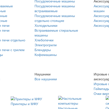
Посудомоечные машины
Аксессуа
еваемые
Посудомоечные машины
Аксессуа
нные
встраиваемые
машин
нные
Посудомоечные машины
Аксессуа
сные
отдельно стоящие
Аксессуа
 печи
Холодильники
Аксессуа
 печи
Встраиваемые стиральные
машины
 печи отдельно
Хлебопечки
Электрогрили
 печи с грилем
Блендеры
ды
Кофемашины
Наушники
Игровые 
ы
Все наушники
аксессуа
Игровые 
Геймпад
Очки вир
Принтеры и МФУ
Настольные
О