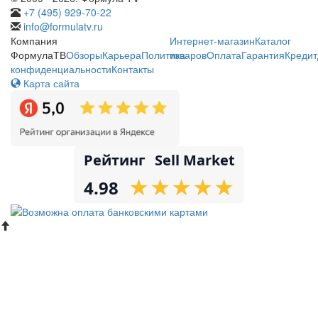
+7 (495) 929-70-22
info@formulatv.ru
Компания
Интернет-магазин
Каталог
ФормулаТВ
Обзоры
Карьера
Политика
товаров
Оплата
Гарантия
Кредит
конфиденциальности
Контакты
Карта сайта
Рейтинг
Sell Market
★
★
★
★
★
★
★
★
★
★
4.98